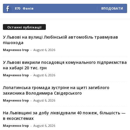
870
Фанів
ВПОДОБАТИ
Останні публікації
У Львові на вулиці Любінській автомобіль травмував
пішохода
Марченко Ігор
-
August 6, 2026
У Львові викрили посадовця комунального підприємства
на хабарі 20 тис. грн
Марченко Ігор
-
August 6, 2026
Лопатинська громада зустріне на щиті загиблого
захисника Володимира Свідерського
Марченко Ігор
-
August 6, 2026
На Львівщині за добу ліквідували 40 пожеж, більшість —
в екосистемах
Марченко Ігор
-
August 6, 2026