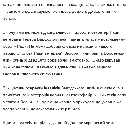
хлівах, що вціліли, і сподівались на краще. Сподіваємось і тепер
– раптом влада надумає і хоч щось додасть до жалюгідних
пенсій.
З почуттям великої відповідальності і доброти секретар Ради
ветеранів Тереса Варфоломіївна Павлів влилась у повсякденну
роботу Ради. Не можу добрим словом не згадати нашого
першого голову Ради ветерані? Віктора Пилиповича Борозенця,
який близько двадцяти років зріло, змістовно, і цікаво керував
цим колективом. Згадуємо з вдячністю. Бажаємо міцного
здоров'я і творчого спілкування.
З ініціативи осередку інвалідів Заводського, який я очолюю, ми
привітали всіх ветеранів колишньої птахофабрики і жителів села
з святом Весни – з надією на краще з приходом до української
влади чесних, демократичних керівників.
Щасти нам усім на рідній, дорогій для нас українській землі!