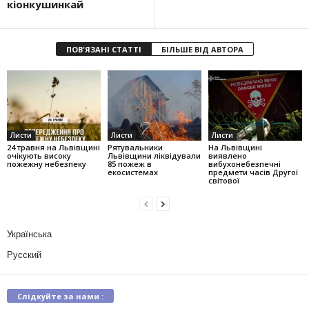
кіонкушинкай
ПОВ'ЯЗАНІ СТАТТІ
БІЛЬШЕ ВІД АВТОРА
Листи
Листи
Листи
24 травня на Львівщині
Рятувальники
На Львівщині
очікують високу
Львівщини ліквідували
виявлено
пожежну небезпеку
85 пожеж в
вибухонебезпечні
екосистемах
предмети часів Другої
світової
Українська
Русский
Слідкуйте за нами :