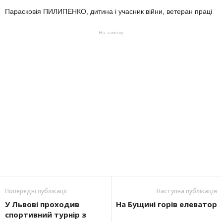
Парасковія ПИЛИПЕНКО, дитина і учасник війни, ветеран праці
На замітку
Попередні публікації
Наступна публікація
У Львові проходив
На Бущині горів елеватор
спортивний турнір з