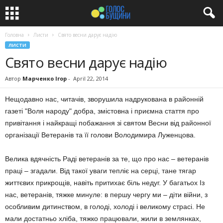
Головна
Листи
Свято весни дарує надію
ЛИСТИ
Свято весни дарує надію
Автор
Марченко Ігор
-
April 22, 2014
Нещодавно нас, читачів, зворушила надрукована в районній
газеті "Воля народу" добра, змістовна і приємна стаття про
привітання і найкращі побажання зі святом Весни від районної
організації Ветеранів та її голови Володимира Луженцова.
Велика вдячність Раді ветеранів за те, що про нас – ветеранів
праці – згадали. Від такої уваги тепліє на серці, тане тягар
життєвих прикрощів, навіть притихає біль недуг. У багатьох Із
нас, ветеранів, тяжке минуле: в першу чергу ми – діти війни, з
особливим дитинством, в голоді, холоді і великому страсі. Не
мали достатньо хліба, тяжко працювали, жили в землянках,