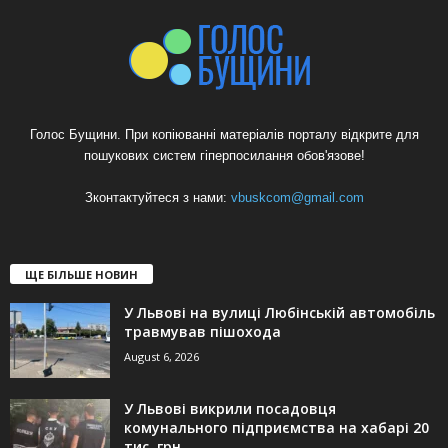
Голос Бущини. При копіюванні матеріалів порталу відкрите для
пошукових систем гіперпосилання обов'язове!
Зконтактуйтеся з нами:
vbuskcom@gmail.com
ЩЕ БІЛЬШЕ НОВИН
У Львові на вулиці Любінській автомобіль
травмував пішохода
August 6, 2026
У Львові викрили посадовця
комунального підприємства на хабарі 20
тис. грн