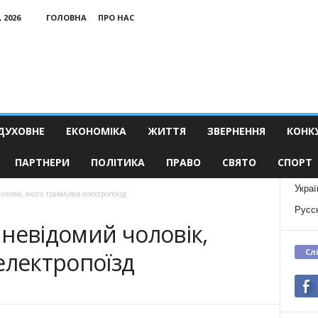
 2026
ГОЛОВНА
ПРО НАС
ДУХОВНЕ
ЕКОНОМІКА
ЖИТТЯ
ЗВЕРНЕННЯ
КОНК
ПАРТНЕРИ
ПОЛІТИКА
ПРАВО
СВЯТО
СПОРТ
Украї
овік, якого травмував електропоїзд
Русс
невідомий чоловік,
Сл
електропоїзд