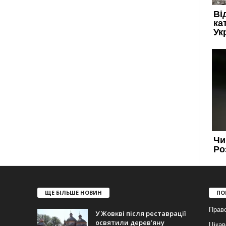
ЩЕ БІЛЬШЕ НОВИН
ПО
Прав
У Жовкві після реставрації
освятили дерев’яну
Цікав