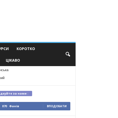
УРСИ
КОРОТКО
ЦІКАВО
нська
кий
ідкуйте за нами :
870
Фанів
ВПОДОБАТИ