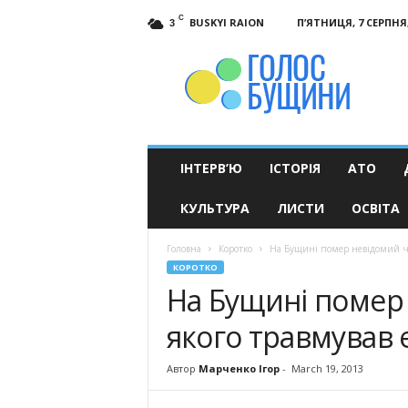
C
BUSKYI RAION
П’ЯТНИЦЯ, 7 СЕРПНЯ,
3
Голос
Бущини
ІНТЕРВ’Ю
ІСТОРІЯ
АТО
КУЛЬТУРА
ЛИСТИ
ОСВІТА
Головна
Коротко
На Бущині помер невідомий чол
КОРОТКО
На Бущині помер 
якого травмував 
Автор
Марченко Ігор
-
March 19, 2013