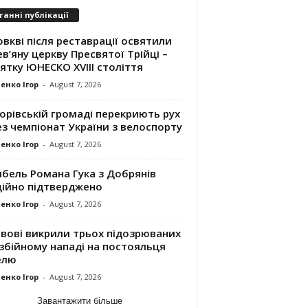
танні публікації
вкві після реставрації освятили
в’яну церкву Пресвятої Трійці –
ятку ЮНЕСКО XVIII століття
енко Ігор
-
August 7, 2026
орівській громаді перекриють рух
з чемпіонат України з велоспорту
енко Ігор
-
August 7, 2026
ибель Романа Гука з Добрянів
ційно підтверджено
енко Ігор
-
August 7, 2026
ьвові викрили трьох підозрюваних
збійному нападі на постояльця
елю
енко Ігор
-
August 7, 2026
Завантажити більше