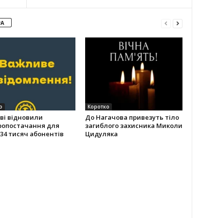
РА
о
Коротко
ві відновили
До Нагачова привезуть тіло
ропостачання для
загиблого захисника Миколи
34 тисяч абонентів
Цидуляка