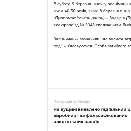
В суботу, 9 березня, вночі у ре­ані­маці
віком 40-50 років, якого 8 березня пізно
(Пустомитівський район)
– Задвір'я
(Б
електропоїзд № 6048 сполученням Льві
Залізничники зазначили, що великої зат
події – з'ясовуються. Особа загиблого 
Попередні публікації
На Бущині виявлено підпільний ц
вироб­ництва фальси­фікованих
алко­голь­них напоїв