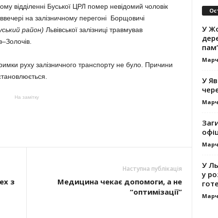
йному відділенні Буської ЦРЛ помер невідомий чоловік
Ос
 вве­чері на залізничному перегоні Бор­щовичі
У Жо
уський район)
Львівської залізниці травмував
дере
в–Золочів.
пам’
Марч
римки руху залізничного транспорту не було. Причини
встановлюється.
У Яв
чере
На замітку
Марч
Заг
офі
Марч
У Л
Наступна публікація
у ро
ех з
Медицина чекає допомоги, а не
гот
“оптимізації”
Марч