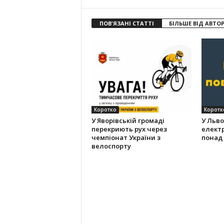
ПОВ'ЯЗАНІ СТАТТІ
БІЛЬШЕ ВІД АВТО
Коротко
Коротк
У Яворівській громаді
У Льво
перекриють рух через
елект
чемпіонат України з
понад 
велоспорту