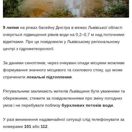
9 липня
на річках басейну Дністра в межах Львівської області
очікується підвищення рівнів води на 0,2–0,7 м над поточними
відмітками. Про це повідомили у Львівському регіональному
центрі з гідрометеорології.
За даними синоптиків, через очікувані опади місцями можливе
формування значного місцевого та схилового стоку, що може
спричинити
локальні підтоплення
.
Рятувальники закликають жителів Львівщини бути уважними та
обережними, стежити за повідомленнями про зміну погодних
умов і не перебувати поблизу
бурхливих потоків води
.
У разі виникнення надзвичайної ситуації слід телефонувати за
номерами
101
або
112
.