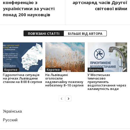
конференцію з
артснаряд часів Другої
україністики за участі
світової війни
понад 200 науковців
ПОВ'ЯЗАНІ СТАТТІ
БІЛЬШЕ ВІД АВТОРА
Коротко
Коротко
Коротко
Гідрологічна ситуація
На Львівщині
У Мостиськах
на річках Львівщини
оголосили
тимчасово
станом на 8:00 8 серпня
надзвичайну пожежну
призупинять
небезпеку 8–10 серпня
водопостачання через
каламутність води
Українська
Русский