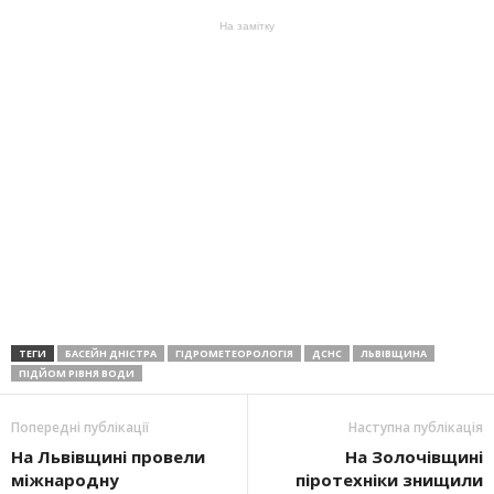
На замітку
ТЕГИ
БАСЕЙН ДНІСТРА
ГІДРОМЕТЕОРОЛОГІЯ
ДСНС
ЛЬВІВЩИНА
ПІДЙОМ РІВНЯ ВОДИ
Попередні публікації
Наступна публікація
На Львівщині провели
На Золочівщині
міжнародну
піротехніки знищили