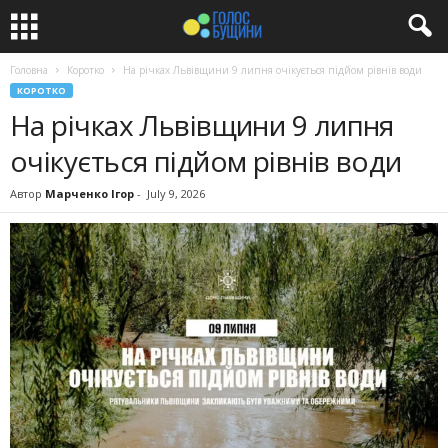
Головна
Коротко
На річках Львівщини 9 липня очікується підйом рівнів води
КОРОТКО
На річках Львівщини 9 липня
очікується підйом рівнів води
Автор
Марченко Ігор
-
July 9, 2026