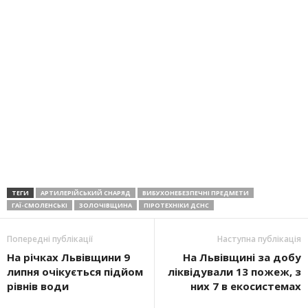
ТЕГИ
АРТИЛЕРІЙСЬКИЙ СНАРЯД
ВИБУХОНЕБЕЗПЕЧНІ ПРЕДМЕТИ
ГАЇ-СМОЛЕНСЬКІ
ЗОЛОЧІВЩИНА
ПІРОТЕХНІКИ ДСНС
Попередні публікації
Наступна публікація
На річках Львівщини 9
На Львівщині за добу
липня очікується підйом
ліквідували 13 пожеж, з
рівнів води
них 7 в екосистемах