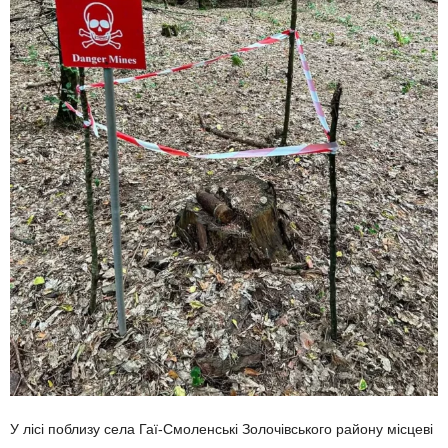
У лісі поблизу села Гаї-Смоленські Золочівського району місцеві