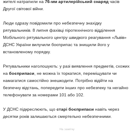
жителі натрапили на
76-мм артилерійський снаряд
часів
Другої світової війни.
Люди одразу повідомили про небезпечну знахідку
рятувальників. 8 липня фахівці піротехнічного відділення
Мобільного рятувального центру швидкого реагування «Львів»
ДСНС України вилучили боєприпас та знищили його у
встановленому порядку.
Рятувальники наголошують: у разі виявлення предметів, схожих
на
боєприпаси
, не можна їх торкатися, переміщувати чи
намагатися самостійно знешкодити. Потрібно відійти на
безпечну відстань, попередити інших про небезпеку та негайно
телефонувати за номерами 101 або 102.
У ДСНС підкреслюють, що
старі боєприпаси
навіть через
десятки років залишаються смертельно небезпечними.
На замітку