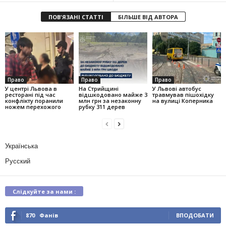
ПОВ'ЯЗАНІ СТАТТІ
БІЛЬШЕ ВІД АВТОРА
Право
Право
Право
У центрі Львова в
На Стрийщині
У Львові автобус
ресторані під час
відшкодовано майже 3
травмував пішохідку
конфлікту поранили
млн грн за незаконну
на вулиці Коперника
ножем перехожого
рубку 311 дерев
Українська
Русский
Слідкуйте за нами :
870
Фанів
ВПОДОБАТИ