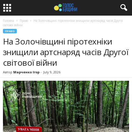
Головна
Право
На Золочівщині піротехніки знищили артснаряд часів Другої
світової війни
ПРАВО
На Золочівщині піротехніки
знищили артснаряд часів Другої
світової війни
Автор
Марченко Ігор
-
July 9, 2026