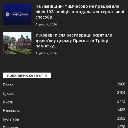
На Львівщині тимчасово не працювала
лінія 102: поліція нагадала альтернативні
способи...
August 7, 2026
У Жовкві після реставрації освятили
дерев’яну церкву Пресвятої Трійці –
пам’ятку...
August 7, 2026
ПОПУЛЯРНА КАТЕГОРІЯ
3908
Право
3704
Цікаво
2771
Листи
1483
Економіка
1301
Культура
1278
Політика