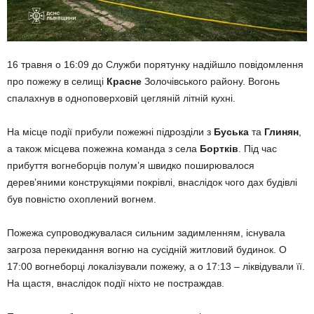
16 травня о 16:09 до Служби порятунку надійшло повідомлення
про пожежу в селищі
Красне
Золочівського району. Вогонь
спалахнув в одноповерховій цегляній літній кухні.
На місце події прибули пожежні підрозділи з
Буська
та
Глинян
,
а також місцева пожежна команда з села
Бортків
. Під час
прибуття вогнеборців полум’я швидко поширювалося
дерев’яними конструкціями покрівлі, внаслідок чого дах будівлі
був повністю охоплений вогнем.
Пожежа супроводжувалася сильним задимленням, існувала
загроза перекидання вогню на сусідній житловий будинок. О
17:00 вогнеборці локалізували пожежу, а о 17:13 – ліквідували її.
На щастя, внаслідок події ніхто не постраждав.