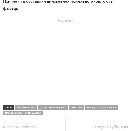
Причини та обставини виникнення пожежі встановлюють
фахівці.
На замітку
ТЕГИ
ВОГНЕБОРЦІ
ДСНС ЛЬВІВЩИНА
КРАСНЕ
ЛІКВІДАЦІЯ ПОЖЕЖІ
ПОЖЕЖА ЗОЛОЧІВЩИНА
Попередні публікації
Наступна публікація