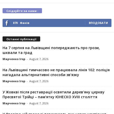
Слідкуйте за нами :
870
Фанів
ВПОДОБАТИ
Останні публікації
На 7 серпня на Львівщині попереджають про грози,
шквали та град
Марченко Ігор
-
August 7, 2026
На Львівщині тимчасово не працювала лінія 102: поліція
нагадала альтернативні способи зв’язку
Марченко Ігор
-
August 7, 2026
У Жовкві після реставрації освятили дерев’яну церкву
Пресвятої Трійці – пам’ятку ЮНЕСКО XVIII століття
Марченко Ігор
-
August 7, 2026