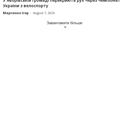
У Яворівській громаді перекриють рух через чемпіонат
України з велоспорту
Марченко Ігор
-
August 7, 2026
Завантажити більше