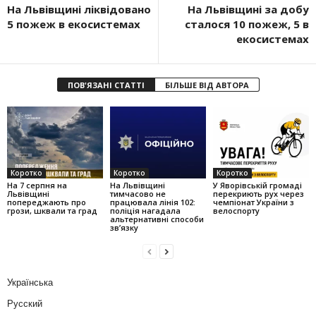
На Львівщині ліквідовано
На Львівщині за добу
5 пожеж в екосистемах
сталося 10 пожеж, 5 в
екосистемах
ПОВ'ЯЗАНІ СТАТТІ
БІЛЬШЕ ВІД АВТОРА
Коротко
Коротко
Коротко
На 7 серпня на
На Львівщині
У Яворівській громаді
Львівщині
тимчасово не
перекриють рух через
попереджають про
працювала лінія 102:
чемпіонат України з
грози, шквали та град
поліція нагадала
велоспорту
альтернативні способи
зв’язку
Українська
Русский