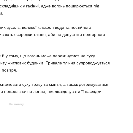
складніших у гасінні, адже вогонь поширюється під
и.
их зусиль, великої кількості води та постійного
вають осередки тління, аби не допустити повторного
й у тому, що вогонь може перекинутися на суху
близу житлових будинків. Тривале тління супроводжується
повітря.
спалювати суху траву та сміття, а також дотримуватися
 пожежі значно легше, ніж ліквідовувати її наслідки.
На замітку