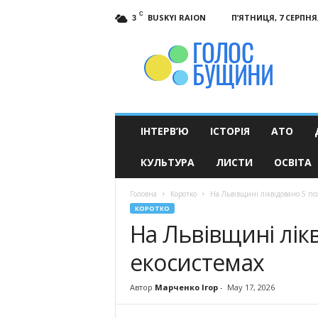
C
BUSKYI RAION
П’ЯТНИЦЯ, 7 СЕРПНЯ,
3
Голос
Бущини
ІНТЕРВ’Ю
ІСТОРІЯ
АТО
КУЛЬТУРА
ЛИСТИ
ОСВІТА
Головна
Коротко
На Львівщині ліквідовано 5 по
КОРОТКО
На Львівщині лік
екосистемах
Автор
Марченко Ігор
-
May 17, 2026