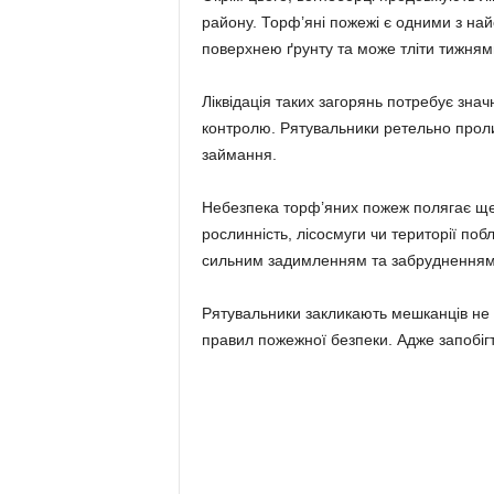
району. Торф’яні пожежі є одними з най
поверхнею ґрунту та може тліти тижням
Ліквідація таких загорянь потребує значн
контролю. Рятувальники ретельно проли
займання.
Небезпека торф’яних пожеж полягає ще 
рослинність, лісосмуги чи території по
сильним задимленням та забрудненням 
Рятувальники закликають мешканців не 
правил пожежної безпеки. Адже запобігти