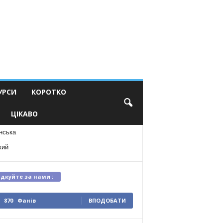
УРСИ
КОРОТКО
ЦІКАВО
нська
кий
ідкуйте за нами :
870
Фанів
ВПОДОБАТИ