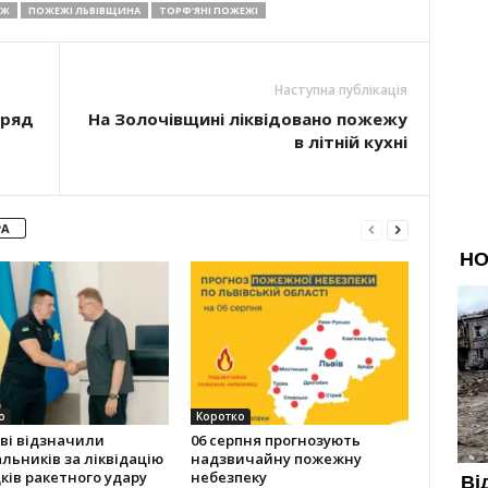
ЕЖ
ПОЖЕЖІ ЛЬВІВЩИНА
ТОРФ'ЯНІ ПОЖЕЖІ
Наступна публікація
аряд
На Золочівщині ліквідовано пожежу
в літній кухні
РА
о
Коротко
ві відзначили
06 серпня прогнозують
льників за ліквідацію
надзвичайну пожежну
ків ракетного удару
небезпеку