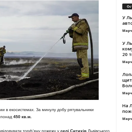
Ос
У Ль
авт
Марч
У Л
ком
20 т
Марч
Лоп
щит
Вол
Марч
На Л
ми в екосистемах. За минулу добу рятувальники
пож
і понад
450 кв.м.
Марч
іквідовувати торф’яну пожежу у
селі Ситихів
Львівського