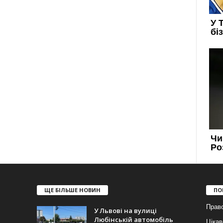
ЩЕ БІЛЬШЕ НОВИН
ПО
Прав
У Львові на вулиці
Любінській автомобіль
Цікав