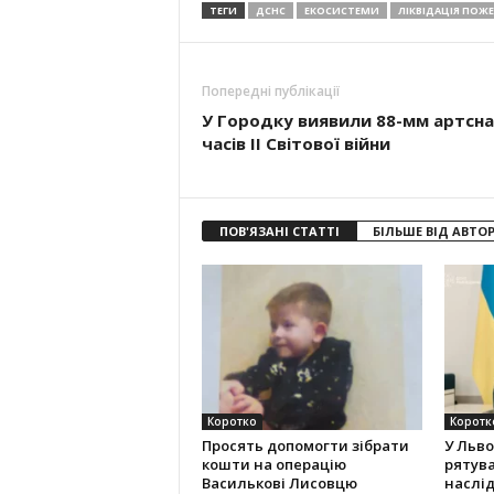
ТЕГИ
ДСНС
ЕКОСИСТЕМИ
ЛІКВІДАЦІЯ ПОЖ
Попередні публікації
У Городку виявили 88-мм артсн
часів ІІ Світової війни
ПОВ'ЯЗАНІ СТАТТІ
БІЛЬШЕ ВІД АВТО
Коротко
Коротк
Просять допомогти зібрати
У Льво
кошти на операцію
рятува
Василькові Лисовцю
наслід