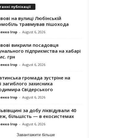
танні публікації
вові на вулиці Любінській
омобіль травмував пішохода
енко Ігор
-
August 6, 2026
ьвові викрили посадовця
унального підприємства на хабарі
ис. грн
енко Ігор
-
August 6, 2026
атинська громада зустріне на
і загиблого захисника
одимира Свідерського
енко Ігор
-
August 6, 2026
ьвівщині за добу ліквідували 40
еж, більшість — в екосистемах
енко Ігор
-
August 6, 2026
Завантажити більше