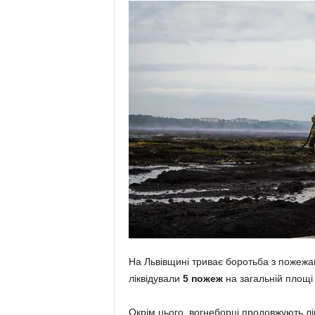
На Львівщині триває боротьба з пожежа
ліквідували
5 пожеж
на загальній площ
Окрім цього, вогнеборці продовжують л