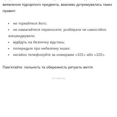
виявлення підозрілого предмета, важливо дотримуватись таких
правил:
не торкайтеся його;
не намагайтеся переносити, розбирати чи самостійно
знешкоджувати;
відійдіть на безпечну відстань;
попередьте про небезпеку інших;
негайно телефонуйте за номерами «101» або «102».
Пам’ятайте: пильність та обережність рятують життя.
На замітку