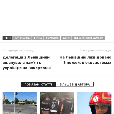
ТЕГИ
АРТСНАРЯД
ВІЙНА
ГОРОДОК
ДСНС
НЕБЕЗПЕЧНІ ПРЕДМЕТИ
Попередні публікації
Наступна публікація
Делегація з Львівщини
На Львівщині ліквідовано
вшанувала пам’ять
5 пожеж в екосистемах
українців на Закерзонні
ПОВ'ЯЗАНІ СТАТТІ
БІЛЬШЕ ВІД АВТОРА