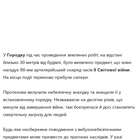
У
Городку
під час проведення земляних робіт, на відстані
близько 30 метрів від будівлі, було виявлено предмет, що зовні
нагадує 88-мм артилерійський снаряд часів
ІІ Світової війни
.
На місце події терміново прибули сапери.
Піротехніки вилучили небезпечну знахідку та знищили її у
встановленому порядку. Незважаючи на десятки років, що
минули від завершення війни, такі боєприпаси й досі становлять
смертельну загрозу для людей.
Будь-яке необережне поводження з вибухонебезпечними
предметами може призвести до трагічних наслідків. У разі