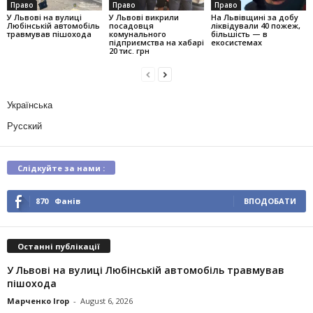
Право
Право
Право
У Львові на вулиці
У Львові викрили
На Львівщині за добу
Любінській автомобіль
посадовця
ліквідували 40 пожеж,
травмував пішохода
комунального
більшість — в
підприємства на хабарі
екосистемах
20 тис. грн
Українська
Русский
Слідкуйте за нами :
870
Фанів
ВПОДОБАТИ
Останні публікації
У Львові на вулиці Любінській автомобіль травмував
пішохода
Марченко Ігор
-
August 6, 2026