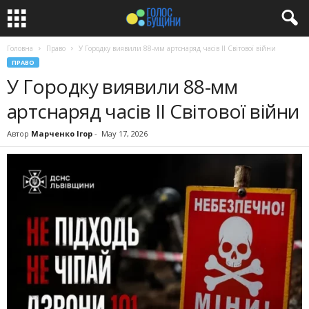
Головна
Право
У Городку виявили 88-мм артснаряд часів ІІ Світової війни
ПРАВО
У Городку виявили 88-мм
артснаряд часів ІІ Світової війни
Автор
Марченко Ігор
-
May 17, 2026