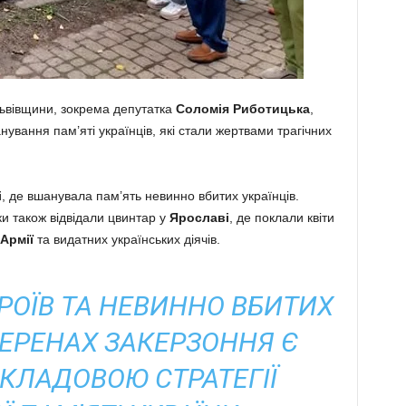
ьвівщини, зокрема депутатка
Соломія Риботицька
,
ування пам’яті українців, які стали жертвами трагічних
і
, де вшанувала пам’ять невинно вбитих українців.
и також відвідали цвинтар у
Ярославі
, де поклали квіти
Армії
та видатних українських діячів.
РОЇВ ТА НЕВИННО ВБИТИХ
ТЕРЕНАХ ЗАКЕРЗОННЯ Є
КЛАДОВОЮ СТРАТЕГІЇ