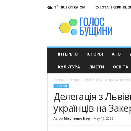
C
BUSKYI RAION
СУБОТА, 8 СЕРПНЯ, 2
3
Голос
Бущини
ІНТЕРВ’Ю
ІСТОРІЯ
АТО
КУЛЬТУРА
ЛИСТИ
ОСВІТА
Головна
Історія
Делегація з Львівщини вшанувал
ІСТОРІЯ
Делегація з Льві
українців на Заке
Автор
Марченко Ігор
-
May 17, 2026