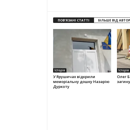
ПОВ'ЯЗАНІ СТАТТІ
БІЛЬШЕ ВІД АВТО
Історія
Історія
У Ярушичах відкрили
Олег Б
меморіальну дошку Назарію
загину
Дуркоту