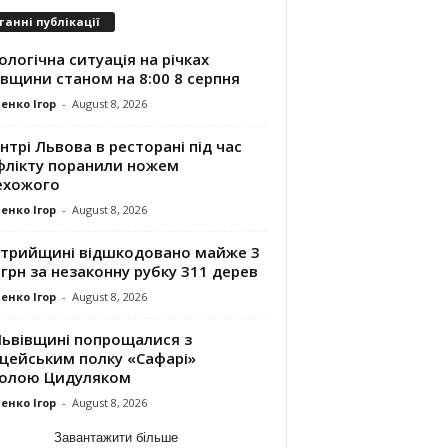
танні публікації
ологічна ситуація на річках
вщини станом на 8:00 8 серпня
енко Ігор
-
August 8, 2026
нтрі Львова в ресторані під час
флікту поранили ножем
ехожого
енко Ігор
-
August 8, 2026
Стрийщині відшкодовано майже 3
грн за незаконну рубку 311 дерев
енко Ігор
-
August 8, 2026
Львівщині попрощалися з
іцейським полку «Сафарі»
олою Цидуляком
енко Ігор
-
August 8, 2026
Завантажити більше