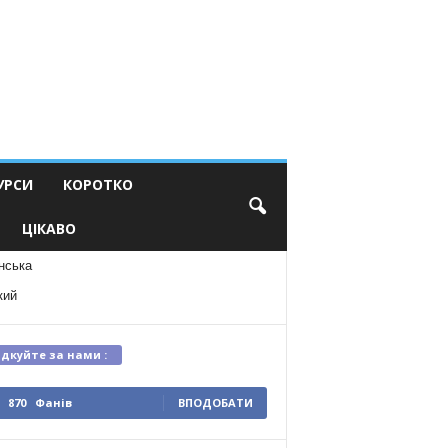
УРСИ
КОРОТКО
ЦІКАВО
нська
кий
ідкуйте за нами :
870
Фанів
ВПОДОБАТИ