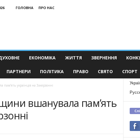
026
ГОЛОВНА
ПРО НАС
ДУХОВНЕ
ЕКОНОМІКА
ЖИТТЯ
ЗВЕРНЕННЯ
КОНК
ПАРТНЕРИ
ПОЛІТИКА
ПРАВО
СВЯТО
СПОРТ
Украї
а пам’ять українців на Закерзонні
Русс
вщини вшанувала пам’ять
Сл
рзонні