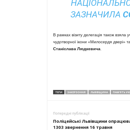
НАЦІОНАЛЬНОЇ
ЗАЗНАЧИЛА
С
В рамках візиту делегація також взяла у
чудотворної ікони «Милосердя двері» т
Станіслава Людкевича
.
ТЕГИ
ЗАКЕРЗОННЯ
ЛЬВІВЩИНА
ПАМ’ЯТЬ УК
Попередні публікації
Поліцейські Львівщини опрацюв
1303 звернення 16 травня