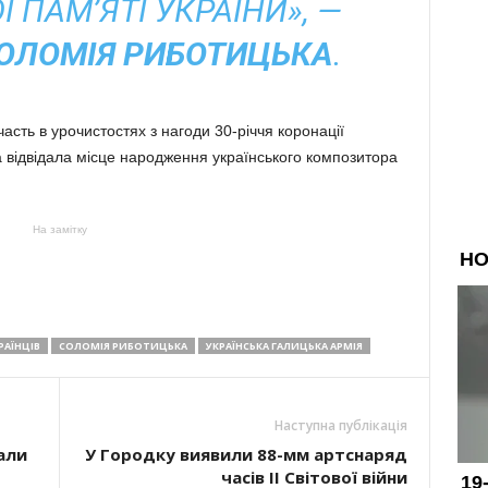
 ПАМ’ЯТІ УКРАЇНИ», —
ОЛОМІЯ РИБОТИЦЬКА
.
часть в урочистостях з нагоди 30-річчя коронації
а відвідала місце народження українського композитора
На замітку
РАЇНЦІВ
СОЛОМІЯ РИБОТИЦЬКА
УКРАЇНСЬКА ГАЛИЦЬКА АРМІЯ
Наступна публікація
али
У Городку виявили 88-мм артснаряд
часів ІІ Світової війни