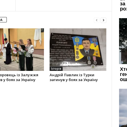
РА
Історія
оровець із Залужжя
Андрій Павлик із Турки
в у боях за Україну
загинув у боях за Україну