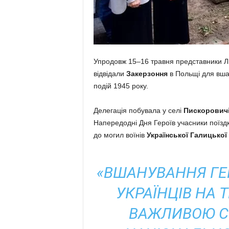
Упродовж 15–16 травня представники Л
відвідали
Закерзоння
в Польщі для вшан
подій 1945 року.
Делегація побувала у селі
Пискорович
Напередодні Дня Героїв учасники поїздк
до могил воїнів
Української Галицької 
«ВШАНУВАННЯ ГЕ
УКРАЇНЦІВ НА 
ВАЖЛИВОЮ С