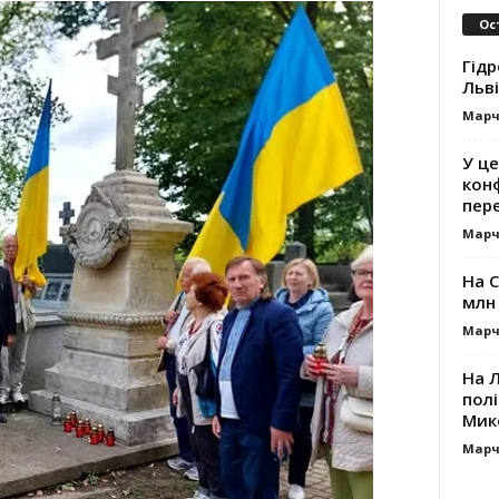
Ос
Гідр
Льві
Марч
У це
кон
пер
Марч
На 
млн 
Марч
На 
пол
Мик
Марч