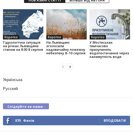
ПОВ'ЯЗАНІ СТАТТІ
БІЛЬШЕ ВІД АВТОРА
Коротко
Коротко
Коротко
Гідрологічна ситуація
На Львівщині
У Мостиськах
на річках Львівщини
оголосили
тимчасово
станом на 8:00 8 серпня
надзвичайну пожежну
призупинять
небезпеку 8–10 серпня
водопостачання через
каламутність води
Українська
Русский
Слідкуйте за нами :
870
Фанів
ВПОДОБАТИ