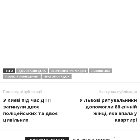
ТЕГИ
ДОБОВА ЗВЕДЕНА
ЗВЕРНЕННЯ ГРОМАДЯН
ЛЬВІВЩИНА
ПОЛІЦІЯ ЛЬВІВЩИНИ
ПРАВОПОРЯДОК
Попередні публікації
Наступна публікація
У Києві під час ДТП
У Львові рятувальники
загинули двоє
допомогли 88-річній
поліцейських та двоє
жінці, яка впала у
цивільних
квартирі