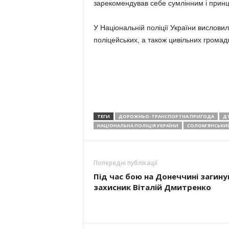
зарекомендував себе сумлінним і принц
У Національній поліції України висловил
поліцейських, а також цивільних громад
ТЕГИ
ДОРОЖНЬО-ТРАНСПОРТНА ПРИГОДА
Д
НАЦІОНАЛЬНА ПОЛІЦІЯ УКРАЇНИ
СОЛОМ’ЯНСЬКИ
Попередні публікації
Під час бою на Донеччині загину
захисник Віталій Дмитренко