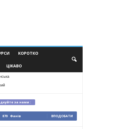
УРСИ
КОРОТКО
ЦІКАВО
нська
кий
ідкуйте за нами :
870
Фанів
ВПОДОБАТИ