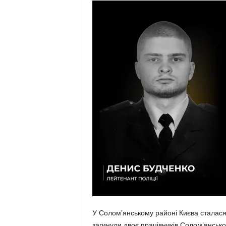
У Соломʼянському районі Києва сталас
загинули двоє працівників Солом’янсько