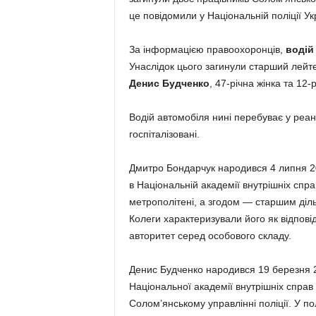
це повідомили у Національній поліції Ук
За інформацією правоохоронців,
водій
Унаслідок цього загинули старший лейте
Денис Будченко
, 47-річна жінка та 12-
Водій автомобіля нині перебуває у реані
госпіталізовані.
Дмитро Бондарчук народився 4 липня 200
в Національній академії внутрішніх справ
метрополітені, а згодом — старшим діл
Колеги характеризували його як відпов
авторитет серед особового складу.
Денис Будченко народився 19 березня 20
Національної академії внутрішніх справ
Солом’янському управлінні поліції. У по