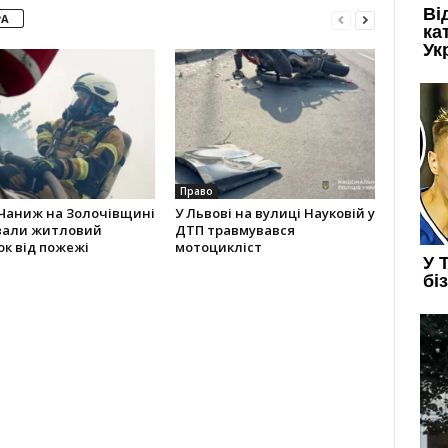
РА
Право
 Чаниж на Золочівщині
У Львові на вулиці Науковій у
вали житловий
ДТП травмувався
к від пожежі
мотоцикліст