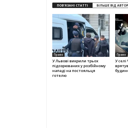
ПОВ'ЯЗАНІ СТАТТІ
БІЛЬШЕ ВІД АВТО
Право
Право
У Львові викрили трьох
У селі
підозрюваних у розбійному
вряту
нападі на постояльця
будино
готелю