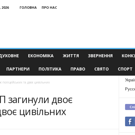
 2026
ГОЛОВНА
ПРО НАС
ДУХОВНЕ
ЕКОНОМІКА
ЖИТТЯ
ЗВЕРНЕННЯ
КОНК
ПАРТНЕРИ
ПОЛІТИКА
ПРАВО
СВЯТО
СПОРТ
Украї
оє поліцейських та двоє цивільних
Русс
ТП загинули двоє
Сл
двоє цивільних