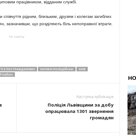
иповим працівником, відданим службі.
и співчуття рідним, близьким, друзям і колегам загиблих
ян, зазначивши, що розділяють біль непоправної втрати.
На замітку
ТП З ПОСТРАЖДАЛИМИ
ЗАГИБЛІ ПОЛІЦЕЙСЬКІ
КИЇВ
Й РАЙОН
Наступна публікація
в
Поліція Львівщини за добу
опрацювала 1301 звернення
громадян