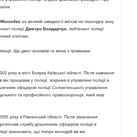
раїни.
 Mercedes
на великій швидкості виїхав на пішохідну зону.
нант поліції
Дмитро Бондарчук
, лейтенант поліції
річний хлопчик.
мації. Ще двоє чоловіків та жінка з травмами
2 року в місті Боярка Київської області. Після навчання
 він працював у поліції, зокрема в управлінні поліції в
ьничним офіцером поліції Солом’янського управління.
ідального та професійного правоохоронця, який мав
05 року в Рівненській області. Після закінчення
 розпочав службу дільничним офіцером поліції в
ліції зазначають, що попри молодий вік він