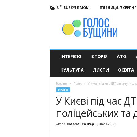
C
BUSKYI RAION
П’ЯТНИЦЯ, 7 СЕРПНЯ,
3
Голос
Бущини
ІНТЕРВ’Ю
ІСТОРІЯ
АТО
КУЛЬТУРА
ЛИСТИ
ОСВІТА
Головна
Право
У Києві під час ДТП загинули дв
ПРАВО
У Києві під час Д
поліцейських та 
Автор
Марченко Ігор
-
June 6, 2026