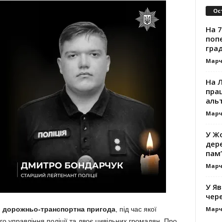
Ос
На 7
поп
гра
Марч
На 
прац
альт
Марч
У Жо
дере
пам’
Марч
У Яв
чере
Марч
я
дорожньо-транспортна пригода
, під час якої
го управління поліції та двоє цивільних громадян. Про