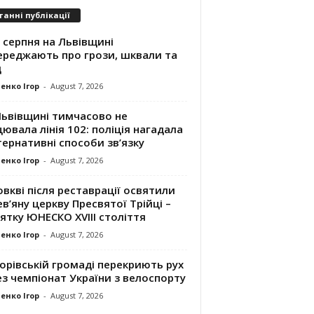
танні публікації
 серпня на Львівщині
ереджають про грози, шквали та
д
енко Ігор
-
August 7, 2026
Львівщині тимчасово не
ювала лінія 102: поліція нагадала
ернативні способи зв’язку
енко Ігор
-
August 7, 2026
вкві після реставрації освятили
в’яну церкву Пресвятої Трійці –
ятку ЮНЕСКО XVIII століття
енко Ігор
-
August 7, 2026
орівській громаді перекриють рух
з чемпіонат України з велоспорту
енко Ігор
-
August 7, 2026