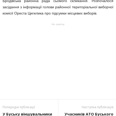
Бродівська районна рада сьомого скликання. Розпочалося
засідання з інформації голови районної територіальної виборчої
комісії Ореста Цигилика про підсумки місцевих виборів.
На замітку
Попередні публікації
Наступна публікація
У Буську віншувальники
Учасників АТО Буського