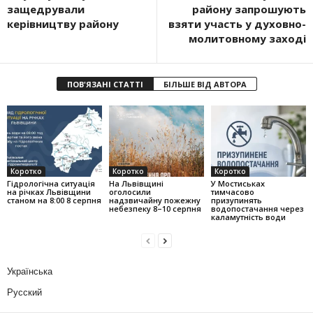
защедрували
району запрошують
керівництву району
взяти участь у духовно-
молитовному заході
ПОВ'ЯЗАНІ СТАТТІ
БІЛЬШЕ ВІД АВТОРА
Коротко
Коротко
Коротко
Гідрологічна ситуація
На Львівщині
У Мостиськах
на річках Львівщини
оголосили
тимчасово
станом на 8:00 8 серпня
надзвичайну пожежну
призупинять
небезпеку 8–10 серпня
водопостачання через
каламутність води
Українська
Русский