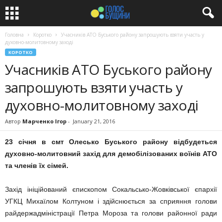
Головна
Коротко
Учасників АТО Буського району запрошують взяти участь у
духовно-молитовному заході
КОРОТКО
Учасників АТО Буського району
запрошують взяти участь у
духовно-молитовному заході
Автор
Марченко Ігор
-
January 21, 2016
23 січня в смт Олесько Буського району відбудеться
духовно-молитовний захід для демобілізованих воїнів АТО
та членів їх сімей.
Захід ініційований єпископом Сокальсько-Жовківської єпархії
УГКЦ Михаїлом Колтуном і здійснюється за сприяння голови
райдержадміністрації Петра Мороза та голови районної ради