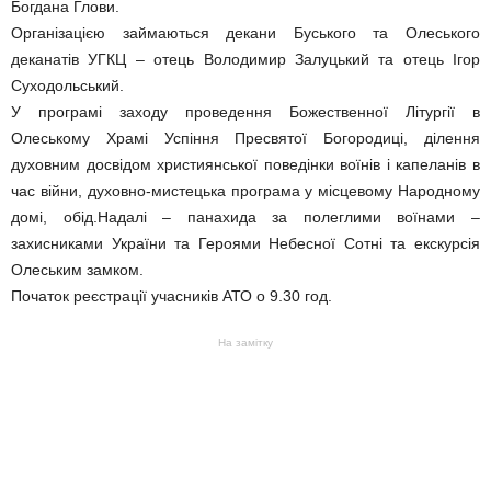
Богдана Глови.
Організацією займаються декани Буського та Олеського
деканатів УГКЦ – отець Володимир Залуцький та отець Ігор
Суходольський.
У програмі заходу проведення Божественної Літургії в
Олеському Храмі Успіння Пресвятої Богородиці, ділення
духовним досвідом християнської поведінки воїнів і капеланів в
час війни, духовно-мистецька програма у місцевому Народному
домі, обід.Надалі – панахида за полеглими воїнами –
захисниками України та Героями Небесної Сотні та екскурсія
Олеським замком.
Початок реєстрації учасників АТО о 9.30 год.
На замітку