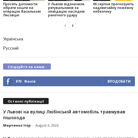
Просять допомогти
У Львові відзначили
06 серпня прогнозують
зібрати кошти на
рятувальників за
надзвичайну пожежну
операцію Василькові
ліквідацію наслідків
небезпеку
Лисовцю
ракетного удару
Українська
Русский
Слідкуйте за нами :
870
Фанів
ВПОДОБАТИ
Останні публікації
У Львові на вулиці Любінській автомобіль травмував
пішохода
Марченко Ігор
-
August 6, 2026