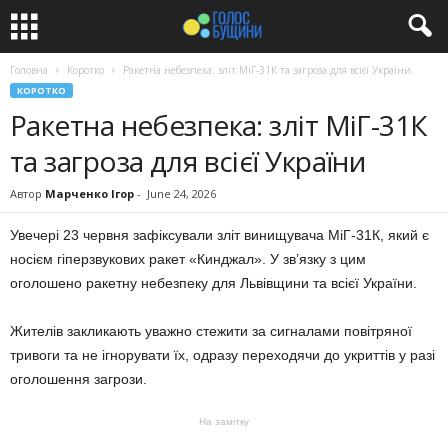
Головна
Коротко
Ракетна небезпека: зліт МіГ-31К та загроза для всієї України
КОРОТКО
Ракетна небезпека: зліт МіГ-31К
та загроза для всієї України
Автор
Марченко Ігор
-
June 24, 2026
Увечері 23 червня зафіксували зліт винищувача МіГ-31К, який є
носієм гіперзвукових ракет «Кинджал». У зв’язку з цим
оголошено ракетну небезпеку для Львівщини та всієї України.
Жителів закликають уважно стежити за сигналами повітряної
тривоги та не ігнорувати їх, одразу переходячи до укриттів у разі
оголошення загрози.
На замітку