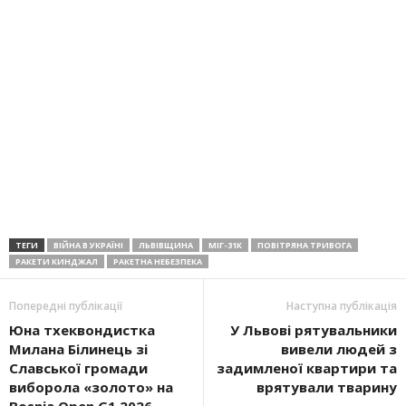
ТЕГИ
ВІЙНА В УКРАЇНІ
ЛЬВІВЩИНА
МІГ-31К
ПОВІТРЯНА ТРИВОГА
РАКЕТИ КИНДЖАЛ
РАКЕТНА НЕБЕЗПЕКА
Попередні публікації
Наступна публікація
Юна тхеквондистка
У Львові рятувальники
Милана Білинець зі
вивели людей з
Славської громади
задимленої квартири та
виборола «золото» на
врятували тварину