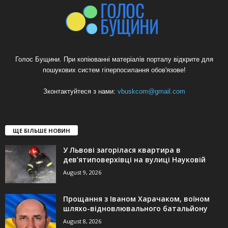
Голос Бущини. При копіюванні матеріалів порталу відкрите для
пошукових систем гіперпосилання обов'язове!
Зконтактуйтеся з нами:
vbuskcom@gmail.com
ЩЕ БІЛЬШЕ НОВИН
У Львові загорілася квартира в
дев’ятиповерхівці на вулиці Науковій
August 9, 2026
Прощання з Іваном Харачаком, воїном
шляхо-відновлювального батальйону
August 8, 2026