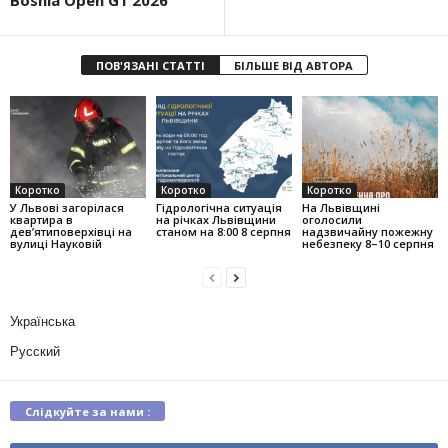
Bosnia Open G1 2026
ПОВ'ЯЗАНІ СТАТТІ
БІЛЬШЕ ВІД АВТОРА
Коротко
Коротко
Коротко
У Львові загорілася
Гідрологічна ситуація
На Львівщині
квартира в
на річках Львівщини
оголосили
дев’ятиповерхівці на
станом на 8:00 8 серпня
надзвичайну пожежну
вулиці Науковій
небезпеку 8–10 серпня
Українська
Русский
Слідкуйте за нами :