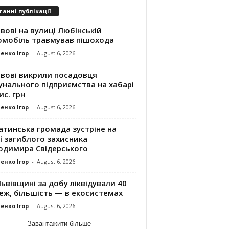
танні публікації
вові на вулиці Любінській
омобіль травмував пішохода
енко Ігор
-
August 6, 2026
ьвові викрили посадовця
унального підприємства на хабарі
ис. грн
енко Ігор
-
August 6, 2026
атинська громада зустріне на
і загиблого захисника
одимира Свідерського
енко Ігор
-
August 6, 2026
ьвівщині за добу ліквідували 40
еж, більшість — в екосистемах
енко Ігор
-
August 6, 2026
Завантажити більше