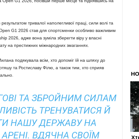
ia Open G1 2026, посівши перше місце та піднявшись на
 результатом тривалої наполегливої праці, сили волі та
 Open G1 2026 став для спортсменки особливо важливим
hip 2026, адже вона зуміла зберегти віру у власні
тату на престижних міжнародних змаганнях.
илана подякувала всім, хто допоміг їй на шляху до
тяшу та Ростиславу Філю, а також тим, хто сприяв
рально.
ГОВІ ТА ЗБРОЙНИМ СИЛАМ
ЛИВІСТЬ ТРЕНУВАТИСЯ Й
И НАШУ ДЕРЖАВУ НА
АРЕНІ. ВДЯЧНА СВОЇМ