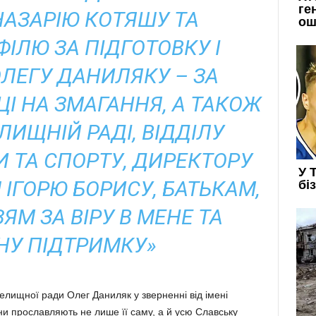
НАЗАРІЮ КОТЯШУ ТА
ІЛЮ ЗА ПІДГОТОВКУ І
ОЛЕГУ ДАНИЛЯКУ – ЗА
І НА ЗМАГАННЯ, А ТАКОЖ
ЛИЩНІЙ РАДІ, ВІДДІЛУ
И ТА СПОРТУ, ДИРЕКТОРУ
ІГОРЮ БОРИСУ, БАТЬКАМ,
ЯМ ЗА ВІРУ В МЕНЕ ТА
НУ ПІДТРИМКУ»
селищної ради Олег Даниляк у зверненні від імені
 прославляють не лише її саму, а й усю Славську