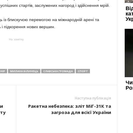
успішних стартів, заслужених нагород і здійснення мрій.
ь із блискучою перемогою на міжнародній арені та
і підкорення нових вершин.
На замітку
НІР
МИЛАНА БІЛИНЕЦЬ
СЛАВСЬКА ГРОМАДА
СПОРТ
Наступна публікація
ли
Ракетна небезпека: зліт МіГ-31К та
іту
загроза для всієї України