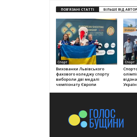
ПОВ'ЯЗАНІ СТАТТІ
БІЛЬШЕ ВІД АВТО
Спорт
Спорт
Вихованки Львівського
Спорт
фахового коледжу спорту
олімпі
вибороли дві медалі
відзна
чемпіонату Європи
Україн