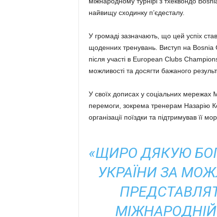
міжнародному турнірі з тхеквондо Bosn
найвищу сходинку п’єдесталу.
У громаді зазначають, що цей успіх став
щоденних тренувань. Виступ на Bosnia
після участі в European Clubs Champions
можливості та досягти бажаного резуль
У своїх дописах у соціальних мережах М
перемоги, зокрема тренерам Назарію Ко
організації поїздки та підтримував її мо
«ЩИРО ДЯКУЮ БО
УКРАЇНИ ЗА МОЖ
ПРЕДСТАВЛЯТ
МІЖНАРОДНІЙ 