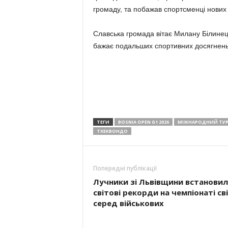
громаду, та побажав спортсменці нових 
Славська громада вітає Милану Білинец
бажає подальших спортивних досягнень 
ТЕГИ
BOSNIA OPEN G1 2026
МІЖНАРОДНИЙ ТУР
ТХЕКВОНДО
Попередні публікації
Лучники зі Львівщини встанови
світові рекорди на чемпіонаті св
серед військових