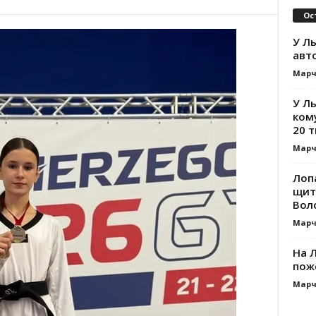
Ос
У Ль
авт
Марч
У Л
ком
20 т
Марч
Лоп
щит
Вол
Марч
На Л
пож
Марч