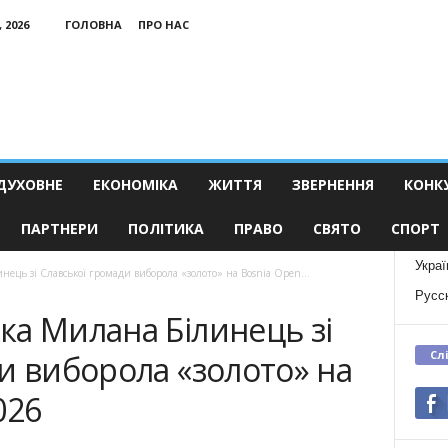
 2026
ГОЛОВНА
ПРО НАС
ДУХОВНЕ
ЕКОНОМІКА
ЖИТТЯ
ЗВЕРНЕННЯ
КОНК
ПАРТНЕРИ
ПОЛІТИКА
ПРАВО
СВЯТО
СПОРТ
Украї
ець зі Славської громади виборола «золото» на Bosnia Open...
Русс
ка Милана Білинець зі
Сл
и виборола «золото» на
026