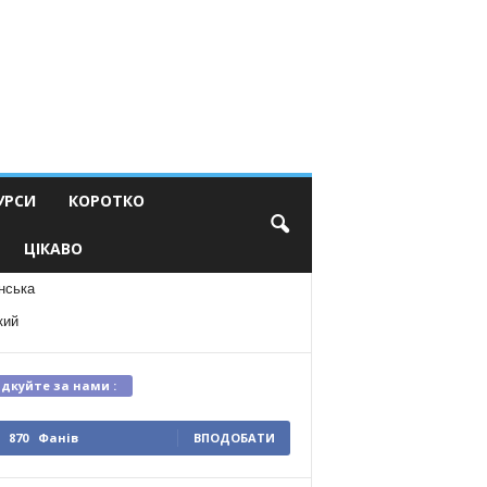
УРСИ
КОРОТКО
ЦІКАВО
нська
кий
ідкуйте за нами :
870
Фанів
ВПОДОБАТИ