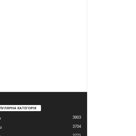
ПУЛЯРНА КАТЕГОРІЯ
3903
о
3704
о
2771