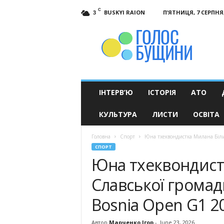
C
BUSKYI RAION
П’ЯТНИЦЯ, 7 СЕРПНЯ,
3
Голос
Бущини
ІНТЕРВ’Ю
ІСТОРІЯ
АТО
КУЛЬТУРА
ЛИСТИ
ОСВІТА
Головна
Спорт
Юна тхеквондистка Милана Білин
СПОРТ
Юна тхеквондист
Славської громад
Bosnia Open G1 2
Автор
Марченко Ігор
-
June 23, 2026