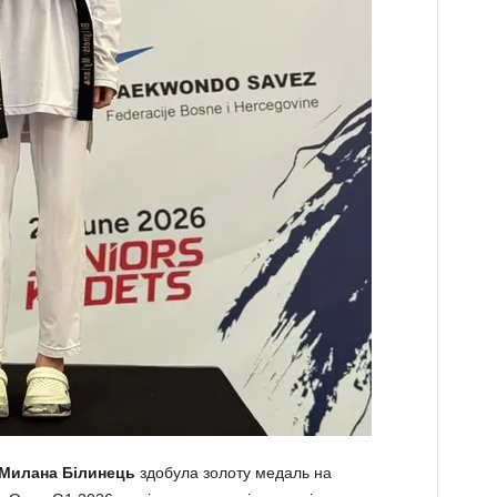
Милана Білинець
здобула золоту медаль на