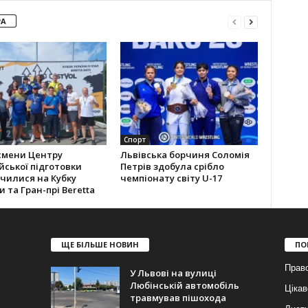
РА
Спорт
смени Центру
Львівська борчиня Соломія
йської підготовки
Петрів здобула срібло
чилися на Кубку
чемпіонату світу U-17
и та Гран-прі Beretta
ЩЕ БІЛЬШЕ НОВИН
ПО
Прав
У Львові на вулиці
Любінській автомобіль
Цікав
травмував пішохода