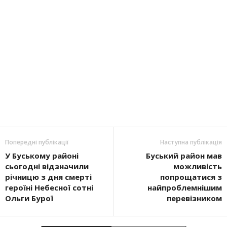
Попередні публікації
Наступна публікація
У Буському районі
Буський район мав
сьогодні відзначили
можливість
річницю з дня смерті
попрощатися з
героїні Небесної сотні
найпроблемнішим
Ольги Бурої
перевізником