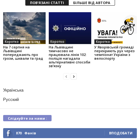
ПОВ'ЯЗАНІ СТАТТІ
БІЛЬШЕ ВІД АВТОРА
Коротко
Коротко
Коротко
На 7 серпня на
На Львівщині
У Яворівській громаді
Львівщині
тимчасово не
перекриють рух через
попереджають про
працювала лінія 102:
чемпіонат України з
грози, шквали та град
поліція нагадала
велоспорту
альтернативні способи
зв’язку
Українська
Русский
Слідкуйте за нами :
870
Фанів
ВПОДОБАТИ