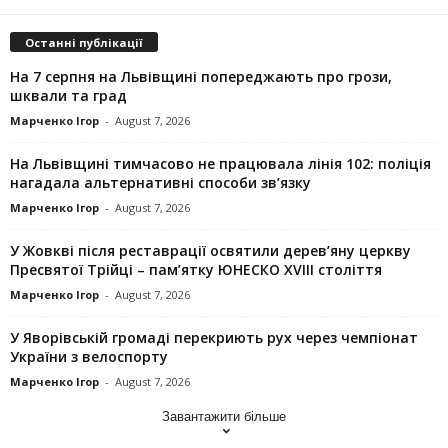
Останні публікації
На 7 серпня на Львівщині попереджають про грози,
шквали та град
Марченко Ігор
-
August 7, 2026
На Львівщині тимчасово не працювала лінія 102: поліція
нагадала альтернативні способи зв’язку
Марченко Ігор
-
August 7, 2026
У Жовкві після реставрації освятили дерев’яну церкву
Пресвятої Трійці – пам’ятку ЮНЕСКО XVIII століття
Марченко Ігор
-
August 7, 2026
У Яворівській громаді перекриють рух через чемпіонат
України з велоспорту
Марченко Ігор
-
August 7, 2026
Завантажити більше