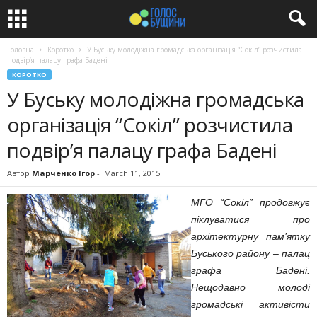
Головна
Коротко
У Буську молодіжна громадська організація “Сокіл” розчистила
подвір’я палацу графа Бадені
КОРОТКО
У Буську молодіжна громадська
організація “Сокіл” розчистила
подвір’я палацу графа Бадені
Автор
Марченко Ігор
-
March 11, 2015
МГО “Сокіл” продовжує
піклуватися про
архітектурну пам’ятку
Буського району – палац
графа Бадені.
Нещодавно молоді
громадські активісти