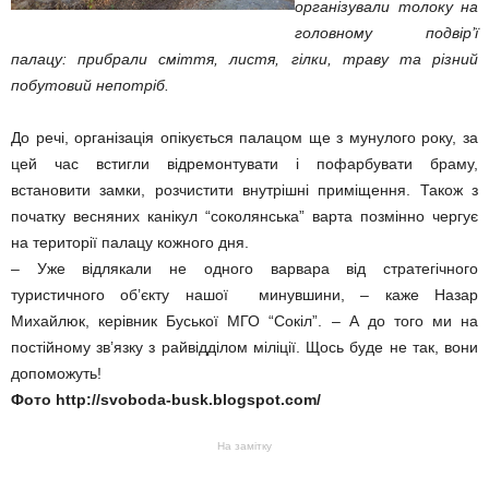
організували толоку на
головному подвір’ї
палацу: прибрали сміття, листя, гілки, траву та різний
побутовий непотріб.
До речі, організація опікується палацом ще з мунулого року, за
цей час встигли відремонтувати і пофарбувати браму,
встановити замки, розчистити внутрішні приміщення. Також з
початку весняних канікул “соколянська” варта позмінно чергує
на території палацу кожного дня.
– Уже відлякали не одного варвара від стратегічного
туристичного об’єкту нашої минувшини, – каже Назар
Михайлюк, керівник Буської МГО “Сокіл”. – А до того ми на
постійному зв’язку з райвідділом міліції. Щось буде не так, вони
допоможуть!
Фото http://svoboda-busk.blogspot.com/
На замітку