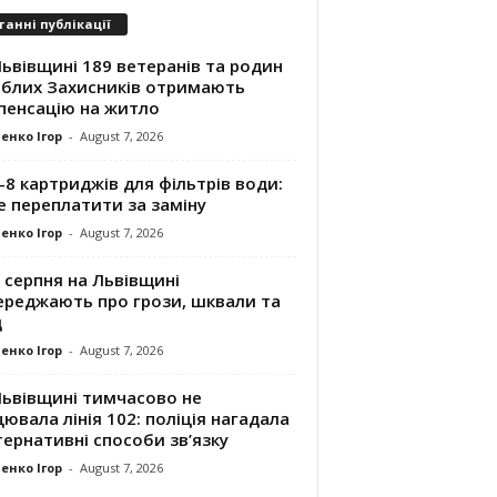
танні публікації
ьвівщині 189 ветеранів та родин
иблих Захисників отримають
пенсацію на житло
енко Ігор
-
August 7, 2026
8 картриджів для фільтрів води:
е переплатити за заміну
енко Ігор
-
August 7, 2026
 серпня на Львівщині
ереджають про грози, шквали та
д
енко Ігор
-
August 7, 2026
Львівщині тимчасово не
ювала лінія 102: поліція нагадала
ернативні способи зв’язку
енко Ігор
-
August 7, 2026