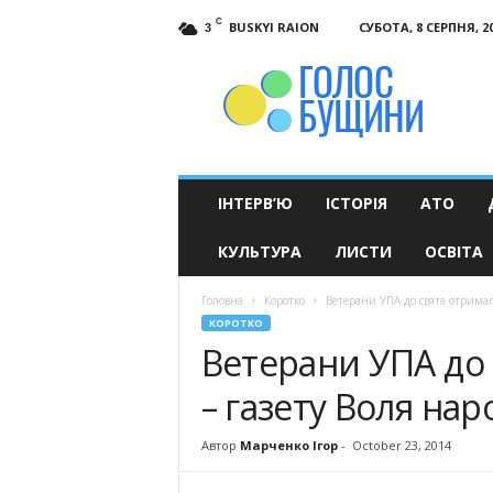
C
BUSKYI RAION
СУБОТА, 8 СЕРПНЯ, 2
3
Голос
Бущини
ІНТЕРВ’Ю
ІСТОРІЯ
АТО
КУЛЬТУРА
ЛИСТИ
ОСВІТА
Головна
Коротко
Ветерани УПА до свята отримал
КОРОТКО
Ветерани УПА до
– газету Воля нар
Автор
Марченко Ігор
-
October 23, 2014