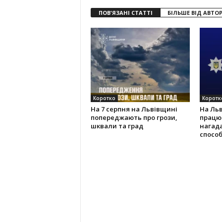
ПОВ'ЯЗАНІ СТАТТІ
БІЛЬШЕ ВІД АВТО
Коротко
Коротк
На 7 серпня на Львівщині
На Ль
попереджають про грози,
працюв
шквали та град
нагад
способ