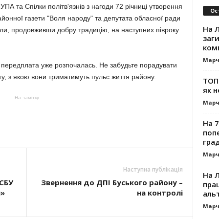
УПА та Спілки політв'язнів з нагоди 72 річниці утворення
Ос
йонної газети "Воля народу" та депутата обласної ради
На Л
и, продовживши добру традицію, на наступних півроку
заг
ком
Марч
 передплата уже розпочалась. Не забудьте порадувати
ту, з якою вони триматимуть пульс життя району.
ТОП-
як н
На замітку
Марч
На 7
поп
гра
Марч
Наступна публікація
На 
СБУ
Звернення до ДПІ Буського району –
прац
и»
на контролі
альт
Марч