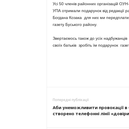
Усі 50 членів районних організацій ОУН-
УПА отримали подарунок від редакції ра
Богдана Козака для них ми передплатил
газету Буського району.
Звертаємось також до усіх надбужанців
своїх батьків зробіть їм подарунок газе
Попередні публікації
Аби унеможливити провокації в 
створено телефонні лінії «довір