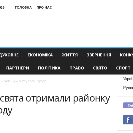
026
ГОЛОВНА
ПРО НАС
ДУХОВНЕ
ЕКОНОМІКА
ЖИТТЯ
ЗВЕРНЕННЯ
КОНК
ПАРТНЕРИ
ПОЛІТИКА
ПРАВО
СВЯТО
СПОРТ
Украї
и районку – газету Воля народу
Русс
 свята отримали районку
Сл
оду