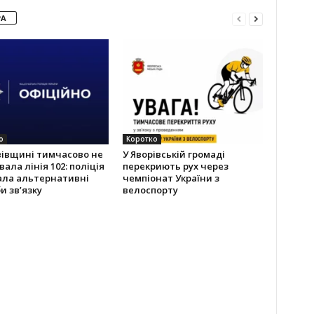
РА
о
Коротко
вівщині тимчасово не
У Яворівській громаді
ала лінія 102: поліція
перекриють рух через
ала альтернативні
чемпіонат України з
и зв’язку
велоспорту