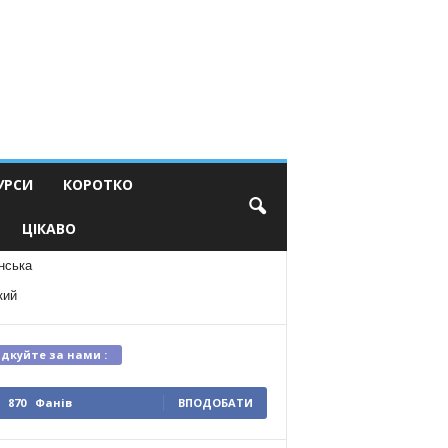
УРСИ
КОРОТКО
ЦІКАВО
нська
кий
ідкуйте за нами :
870
Фанів
ВПОДОБАТИ