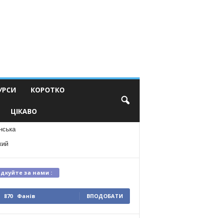
УРСИ
КОРОТКО
ЦІКАВО
нська
кий
ідкуйте за нами :
870
Фанів
ВПОДОБАТИ