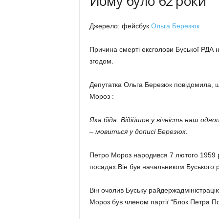
Йому було 62 роки
Джерело: фейсбук
Ольга Березюк
Причина смерті ексголови Буської РДА 
згодом.
Депутатка Ольга Березюк повідомила, щ
Мороз :
Яка біда. Відійшов у вічність наш одн
– мовиться у дописі Березюк.
Петро Мороз народився 7 лютого 1959 ро
посадах.Він був начальником Буського ра
Він очолив Буську райдержадміністрацію 
Мороз був членом партії “Блок Петра П