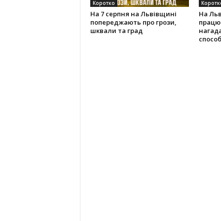
Коротко
Коротк
На 7 серпня на Львівщині
На Ль
попереджають про грози,
працюв
шквали та град
нагад
способ