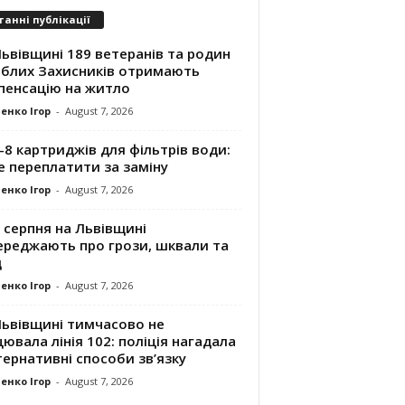
танні публікації
ьвівщині 189 ветеранів та родин
иблих Захисників отримають
пенсацію на житло
енко Ігор
-
August 7, 2026
8 картриджів для фільтрів води:
е переплатити за заміну
енко Ігор
-
August 7, 2026
 серпня на Львівщині
ереджають про грози, шквали та
д
енко Ігор
-
August 7, 2026
Львівщині тимчасово не
ювала лінія 102: поліція нагадала
ернативні способи зв’язку
енко Ігор
-
August 7, 2026