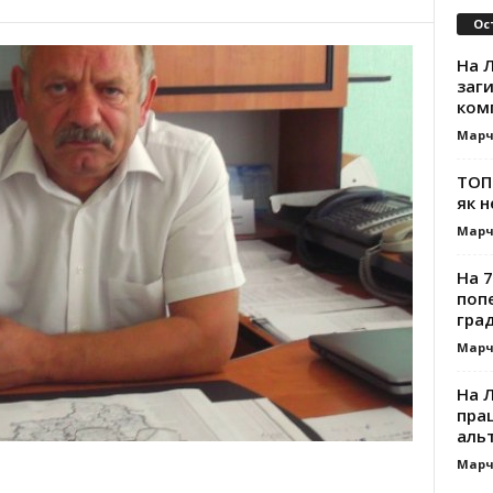
Ос
На Л
заг
ком
Марч
ТОП-
як н
Марч
На 7
поп
гра
Марч
На 
прац
альт
Марч