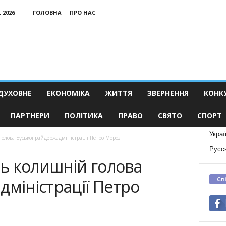
 2026
ГОЛОВНА
ПРО НАС
ДУХОВНЕ
ЕКОНОМІКА
ЖИТТЯ
ЗВЕРНЕННЯ
КОНК
ПАРТНЕРИ
ПОЛІТИКА
ПРАВО
СВЯТО
СПОРТ
Украї
голова Буської райдержадміністрації Петро Мороз
Русс
ть колишній голова
Сл
дміністрації Петро