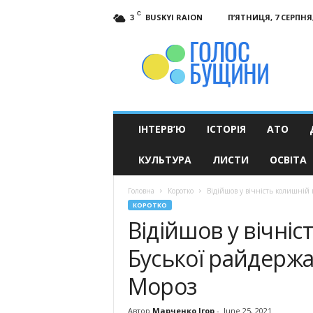
C
BUSKYI RAION
П’ЯТНИЦЯ, 7 СЕРПНЯ,
3
Голос
Бущини
ІНТЕРВ’Ю
ІСТОРІЯ
АТО
КУЛЬТУРА
ЛИСТИ
ОСВІТА
Головна
Коротко
Відійшов у вічність колишній 
КОРОТКО
Відійшов у вічніс
Буської райдержа
Мороз
Автор
Марченко Ігор
-
June 25, 2021