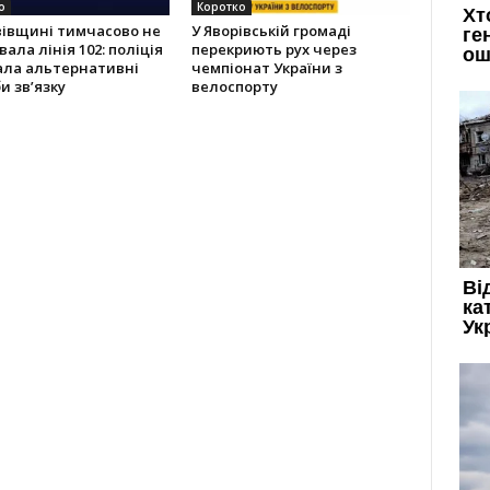
о
Коротко
вівщині тимчасово не
У Яворівській громаді
ала лінія 102: поліція
перекриють рух через
ала альтернативні
чемпіонат України з
и зв’язку
велоспорту