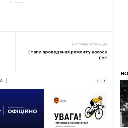
На замітку
Наступна публікація
Етапи проведення ремонту насоса
ГУР
РА