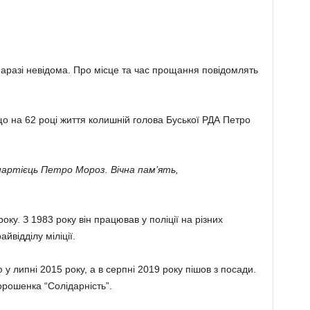
наразі невідома. Про місце та час прощання повідомлять
о на 62 році життя колишній голова Буської РДА Петро
опартієць Петро Мороз. Вічна пам’ять,
ку. З 1983 року він працював у поліції на різних
йвідділу міліції.
у липні 2015 року, а в серпні 2019 року пішов з посади.
орошенка “Солідарність”.