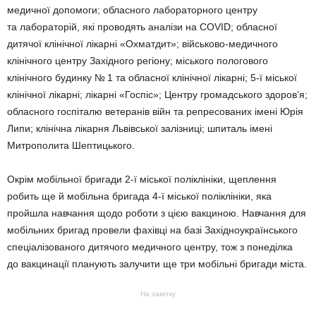
медичної допомоги; обласного лабораторного центру
та лабораторій, які проводять аналізи на COVID; обласної
дитячої клінічної лікарні «Охматдит»; військово-медичного
клінічного центру Західного регіону; міського пологового
клінічного будинку № 1 та обласної клінічної лікарні; 5-ї міської
клінічної лікарні; лікарні «Госпіс»; Центру громадського здоров’я;
обласного госпіталю ветеранів війн та репресованих імені Юрія
Липи; клінічна лікарня Львівської залізниці; шпиталь імені
Митрополита Шептицького.
Окрім мобільної бригади 2-ї міської поліклініки, щеплення
робить ще й мобільна бригада 4-ї міської поліклініки, яка
пройшла навчання щодо роботи з цією вакциною. Навчання для
мобільних бригад провели фахівці на базі Західноукраїнського
спеціалізованого дитячого медичного центру, тож з понеділка
до вакцинації планують залучити ще три мобільні бригади міста.
На замітку