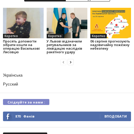
Коротко
Коротко
Коротко
Просять допомогти
У Львові відзначили
06 серпня прогнозують
зібрати кошти на
рятувальників за
надзвичайну пожежну
операцію Василькові
ліквідацію наслідків
небезпеку
Лисовцю
ракетного удару
Українська
Русский
Слідкуйте за нами :
870
Фанів
ВПОДОБАТИ