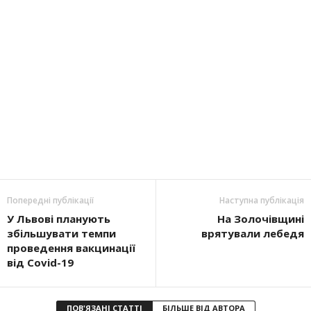
Попередні публікації
Наступна публікація
У Львові планують
На Золочівщині
збільшувати темпи
врятували лебедя
проведення вакцинації
від Covid-19
ПОВ'ЯЗАНІ СТАТТІ
БІЛЬШЕ ВІД АВТОРА