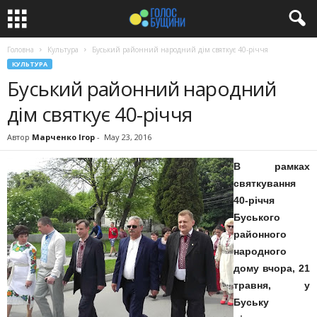
Головна
Культура
Буський районний народний дім святкує 40-річчя
КУЛЬТУРА
Буський районний народний
дім святкує 40-річчя
Автор
Марченко Ігор
-
May 23, 2016
В рамках
святкування
40-річчя
Буського
районного
народного
дому вчора, 21
травня, у
Буську