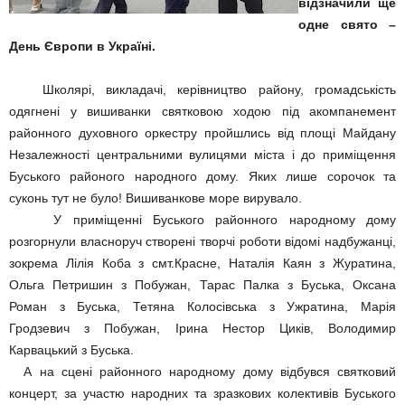
відзначили ще
одне свято –
День Європи в Україні.
Школярі, викладачі, керівництво району, громадськість
одягнені у вишиванки святковою ходою під акомпанемент
районного духовного оркестру пройшлись від площі Майдану
Незалежності центральними вулицями міста і до приміщення
Буського районого народного дому. Яких лише сорочок та
суконь тут не було! Вишиванкове море вирувало.
У приміщенні Буського районного народному дому
розгорнули власноруч створені творчі роботи відомі надбужанці,
зокрема Лілія Коба з смт.Красне, Наталія Каян з Журатина,
Ольга Петришин з Побужан, Тарас Палка з Буська, Оксана
Роман з Буська, Тетяна Колосівська з Ужратина, Марія
Гродзевич з Побужан, Ірина Нестор Циків, Володимир
Карвацький з Буська.
А на сцені районного народному дому відбувся святковий
концерт, за участю народних та зразкових колективів Буського