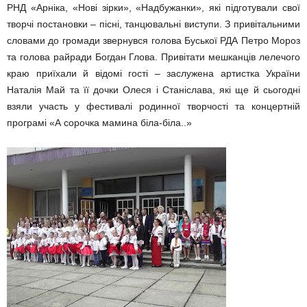
РНД «Арніка, «Нові зірки», «Надбужанки», які підготували свої
творчі постановки – пісні, танцювальні виступи. З привітальними
словами до громади звернувся голова Буської РДА Петро Мороз
та голова райради Богдан Глова. Привітати мешканців лелечого
краю приїхали й відомі гості – заслужена артистка України
Наталія Май та її дочки Олеся і Станіслава, які ще й сьогодні
взяли участь у фестивалі родинної творчості та концертній
програмі «А сорочка мамина біла-біла..»