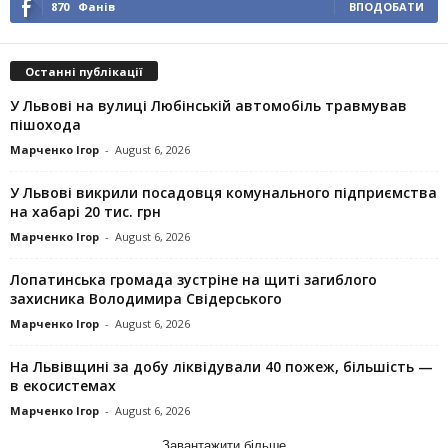
870
Фанів
ВПОДОБАТИ
Останні публікації
У Львові на вулиці Любінській автомобіль травмував
пішохода
Марченко Ігор
-
August 6, 2026
У Львові викрили посадовця комунального підприємства
на хабарі 20 тис. грн
Марченко Ігор
-
August 6, 2026
Лопатинська громада зустріне на щиті загиблого
захисника Володимира Свідерського
Марченко Ігор
-
August 6, 2026
На Львівщині за добу ліквідували 40 пожеж, більшість —
в екосистемах
Марченко Ігор
-
August 6, 2026
Завантажити більше