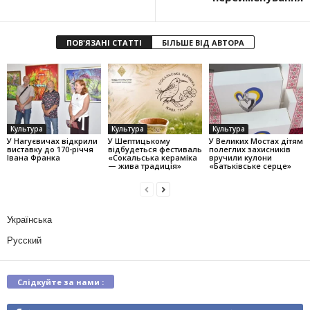
ПОВ'ЯЗАНІ СТАТТІ
БІЛЬШЕ ВІД АВТОРА
Культура
Культура
Культура
У Нагуєвичах відкрили
У Шептицькому
У Великих Мостах дітям
виставку до 170-річчя
відбудеться фестиваль
полеглих захисників
Івана Франка
«Сокальська кераміка
вручили кулони
— жива традиція»
«Батьківське серце»
Українська
Русский
Слідкуйте за нами :