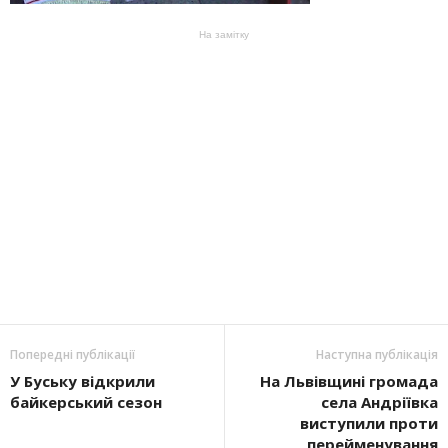
На замітку
Попередні публікації
Наступна публікація
У Буську відкрили
На Львівщині громада
байкерський сезон
села Андріївка
виступили проти
перейменування