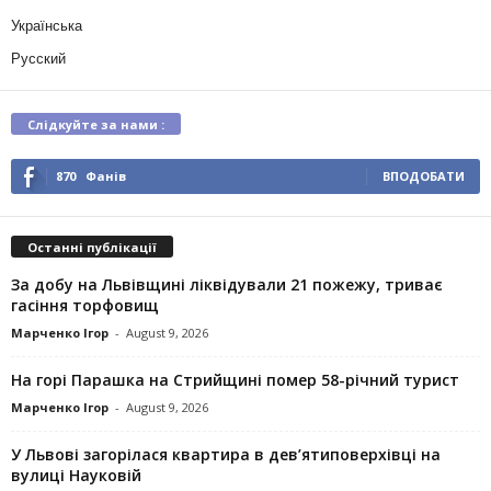
Українська
Русский
Слідкуйте за нами :
870
Фанів
ВПОДОБАТИ
Останні публікації
За добу на Львівщині ліквідували 21 пожежу, триває
гасіння торфовищ
Марченко Ігор
-
August 9, 2026
На горі Парашка на Стрийщині помер 58-річний турист
Марченко Ігор
-
August 9, 2026
У Львові загорілася квартира в дев’ятиповерхівці на
вулиці Науковій