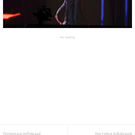
На замітку
Попередні публікації
Наступна публікація