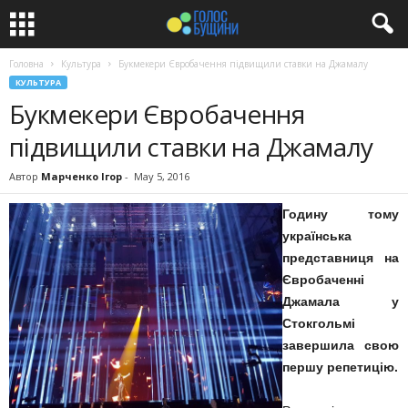
Головна
Культура
Букмекери Євробачення підвищили ставки на Джамалу
КУЛЬТУРА
Букмекери Євробачення
підвищили ставки на Джамалу
Автор
Марченко Ігор
-
May 5, 2016
Годину тому
українська
представниця на
Євробаченні
Джамала у
Стокгольмі
завершила свою
першу репетицію.