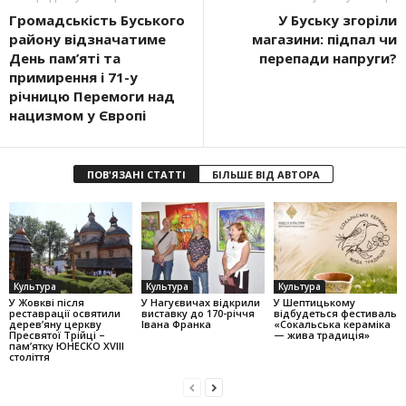
Громадськість Буського
У Буську згоріли
району відзначатиме
магазини: підпал чи
День пам’яті та
перепади напруги?
примирення і 71-у
річницю Перемоги над
нацизмом у Європі
ПОВ'ЯЗАНІ СТАТТІ
БІЛЬШЕ ВІД АВТОРА
Культура
Культура
Культура
У Жовкві після
У Нагуєвичах відкрили
У Шептицькому
реставрації освятили
виставку до 170-річчя
відбудеться фестиваль
дерев’яну церкву
Івана Франка
«Сокальська кераміка
Пресвятої Трійці –
— жива традиція»
пам’ятку ЮНЕСКО XVIII
століття