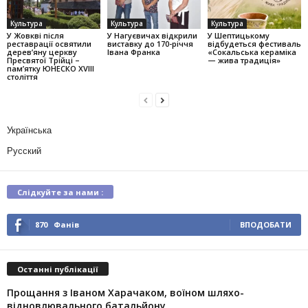
Культура
Культура
Культура
У Жовкві після
У Нагуєвичах відкрили
У Шептицькому
реставрації освятили
виставку до 170-річчя
відбудеться фестиваль
дерев’яну церкву
Івана Франка
«Сокальська кераміка
Пресвятої Трійці –
— жива традиція»
пам’ятку ЮНЕСКО XVIII
століття
Українська
Русский
Слідкуйте за нами :
870
Фанів
ВПОДОБАТИ
Останні публікації
Прощання з Іваном Харачаком, воїном шляхо-
відновлювального батальйону