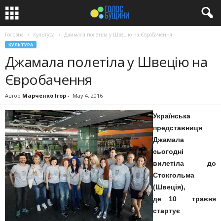
Головна
Культура
Джамала полетіла у Швецію на Євробачення
КУЛЬТУРА
Джамала полетіла у Швецію на
Євробачення
Автор
Марченко Ігор
-
May 4, 2016
Українська
представниця
Джамала
сьогодні
вилетіла до
Стокгольма
(Швеція),
де 10 травня
стартує