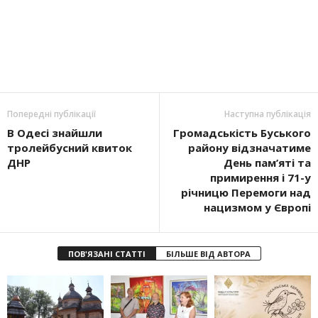
Попередні публікації
Наступна публікація
В Одесі знайшли
Громадськість Буського
тролейбусний квиток
району відзначатиме
ДНР
День пам’яті та
примирення і 71-у
річницю Перемоги над
нацизмом у Європі
ПОВ'ЯЗАНІ СТАТТІ
БІЛЬШЕ ВІД АВТОРА