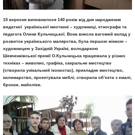
15 вересня виповнилося 140 років від дня народження
видатної української мисткині – художниці, етнографа та
педагога Олени Кульчицької. Вона внесла вагомий вклад у
розвиток українського малярства, була першою жінкою –
художницею у Західній Україні, володаркою
Шевченківської премії О.Кульчицька працювала у різних
техніках – живопис, графіка, сакральне мистецтво
(створила унікальний іконостас), прикладне мистецтво,
килимарство, проектувала меблі, створила об’єкти з емалі,
бронзи, майоліки.