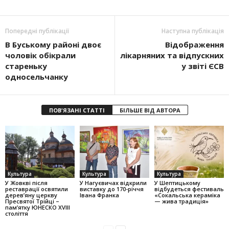
Попередні публікації
Наступна публікація
В Буському районі двоє
Відображення
чоловік обікрали
лікарняних та відпускних
стареньку
у звіті ЄСВ
односельчанку
ПОВ'ЯЗАНІ СТАТТІ
БІЛЬШЕ ВІД АВТОРА
Культура
Культура
Культура
У Жовкві після
У Нагуєвичах відкрили
У Шептицькому
реставрації освятили
виставку до 170-річчя
відбудеться фестиваль
дерев’яну церкву
Івана Франка
«Сокальська кераміка
Пресвятої Трійці –
— жива традиція»
пам’ятку ЮНЕСКО XVIII
століття