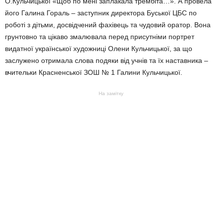
О.Кульчицької «Щоб по мені заплакала трембіта…». А провела
його Галина Гораль – заступник директора Буської ЦБС по
роботі з дітьми, досвідчений фахівець та чудовий оратор. Вона
грунтовно та цікаво змалювала перед присутніми портрет
видатної української художниці Олени Кульчицької, за що
заслужено отримала слова подяки від учнів та їх наставника –
вчительки Красненської ЗОШ № 1 Галини Кульчицької.
На замітку