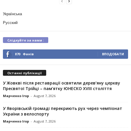
Українська
Русский
Слідкуйте за нами :
870
Фанів
ВПОДОБАТИ
Останні публікації
У Жовкві після реставрації освятили дерев’яну церкву
Пресвятої Трійці – пам’ятку ЮНЕСКО XVIII століття
Марченко Ігор
-
August 7, 2026
У Яворівській громаді перекриють рух через чемпіонат
України з велоспорту
Марченко Ігор
-
August 7, 2026