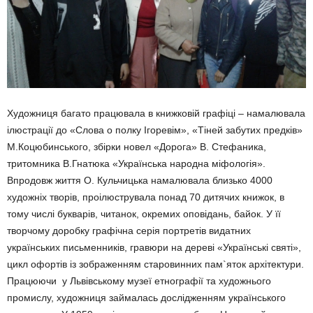
Художниця багато працювала в книжковій графіці – намалювала
ілюстрації до «Слова о полку Ігоревім», «Тіней забутих предків»
М.Коцюбинського, збірки новел «Дорога» В. Стефаника,
тритомника В.Гнатюка «Українська народна міфологія».
Впродовж життя О. Кульчицька намалювала близько 4000
художніх творів, проілюструвала понад 70 дитячих книжок, в
тому числі букварів, читанок, окремих оповідань, байок. У її
творчому доробку графічна серія портретів видатних
українських письменників, гравюри на дереві «Українські святі»,
цикл офортів із зображенням старовинних пам`яток архітектури.
Працюючи у Львівському музеї етнографії та художнього
промислу, художниця займалась дослідженням українського