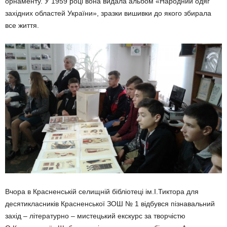
орнаменту. У 1959 році вона видала альбом «Народний одяг
західних областей України», зразки вишивки до якого збирала
все життя.
Вчора в Красненській селищній бібліотеці ім.І.Тиктора для
десятикласників Красненської ЗОШ № 1 відбувся пізнавальний
захід – літературно – мистецький екскурс за творчістю