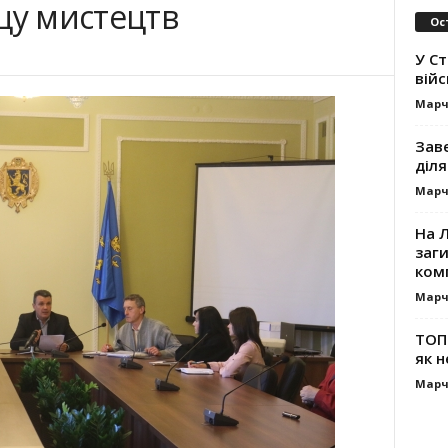
цу мистецтв
Ос
У С
вій
Марч
Зав
діля
Марч
На Л
заг
ком
Марч
ТОП-
як н
Марч