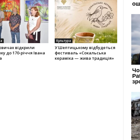
ра
Культура
євичах відкрили
У Шептицькому відбудеться
ку до 170-річчя Івана
фестиваль «Сокальська
а
кераміка — жива традиція»