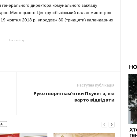
и генерального директора комунального закладу
турно-Мистецького Центру «Львівський палац мистецтв».
19 жовтня 2018 р. упродовж 30 (тридцяти) календарних
На замітку
Наступна публікація
Рукотворні пам’ятки Пхукета, які
варто відвідати
РА