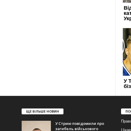
ЩЕ БІЛЬШЕ НОВИН
ПО
Прав
У Стрию повідомили про
загибель військового
Цікав