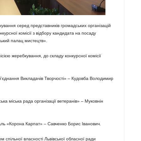
кування серед представників громадських організацій
курсної комісії з відбору кандидата на посаду
ький палац мистецтв».
ісією жеребкування, до складу конкурсної комісії
Об’єднання Викладачів Творчості» – Кудовба Володимир
ська міська рада організації ветеранів» – Муковнін
аль «Корона Карпат» – Савченко Борис Іванович.
 спільної власності Львівської обласної ради