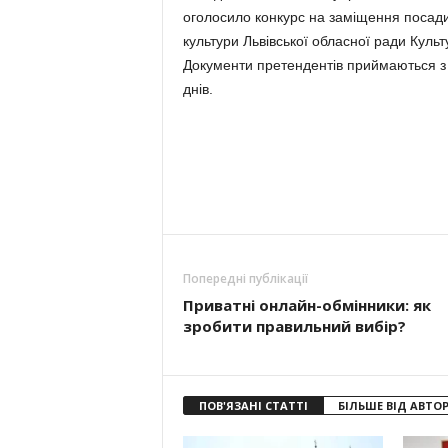
оголосило конкурс на заміщення посад
культури Львівської обласної ради Куль
Документи претендентів приймаються з 
днів.
Попередні публікації
Приватні онлайн-обмінники: як
зробити правильний вибір?
ПОВ'ЯЗАНІ СТАТТІ
БІЛЬШЕ ВІД АВТО