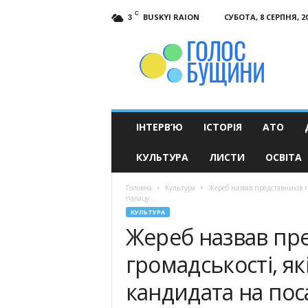
C
BUSKYI RAION
СУБОТА, 8 СЕРПНЯ, 2
3
Голос
Бущини
ІНТЕРВ’Ю
ІСТОРІЯ
АТО
КУЛЬТУРА
ЛИСТИ
ОСВІТА
Головна
Культура
Жереб назвав представників г
палацу...
КУЛЬТУРА
Жереб назвав пр
громадськості, я
кандидата на пос