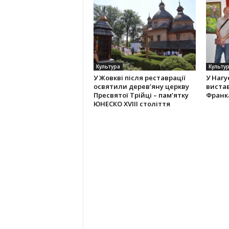
Культура
Культу
У Жовкві після реставрації
У Нагу
освятили дерев’яну церкву
вистав
Пресвятої Трійці – пам’ятку
Франк
ЮНЕСКО XVIII століття