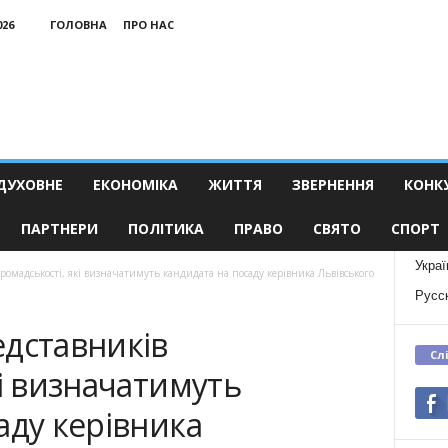
026
ГОЛОВНА
ПРО НАС
ДУХОВНЕ
ЕКОНОМІКА
ЖИТТЯ
ЗВЕРНЕННЯ
КОНК
ПАРТНЕРИ
ПОЛІТИКА
ПРАВО
СВЯТО
СПОРТ
Украї
ромадськості, які визначатимуть кандидата на посаду керівника Львівського
Русс
едставників
Сл
кі визначатимуть
аду керівника