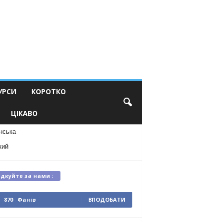
УРСИ
КОРОТКО
ЦІКАВО
нська
кий
ідкуйте за нами :
870
Фанів
ВПОДОБАТИ