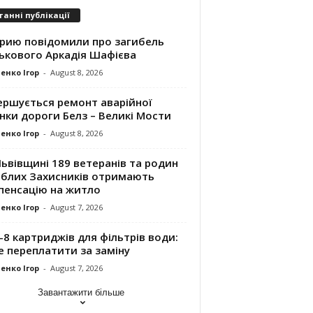
танні публікації
трию повідомили про загибель
ськового Аркадія Шафієва
енко Ігор
-
August 8, 2026
ершується ремонт аварійної
нки дороги Белз – Великі Мости
енко Ігор
-
August 8, 2026
ьвівщині 189 ветеранів та родин
иблих Захисників отримають
пенсацію на житло
енко Ігор
-
August 7, 2026
8 картриджів для фільтрів води:
е переплатити за заміну
енко Ігор
-
August 7, 2026
Завантажити більше