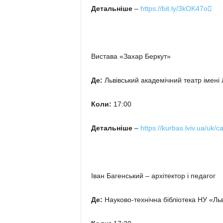
Детальніше
–
https://bit.ly/3kOK47o

Вистава «Захар Беркут»
Де:
Львівський академічний театр імені 
Коли:
17:00
Детальніше
–
https://kurbas.lviv.ua/uk/c
Іван Багенський – архітектор і педагог
Де:
Науково-технічна бібліотека НУ «Льв