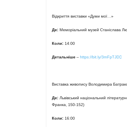
Відкриття виставки «Думи мої…»
Де:
Меморіальний музей Станіслава Людк
Коли:
14:00
Детальніше
–
https://bit.ly/3mFpTJD

Виставка живопису Володимира Батрако
Де:
Львівський національний літературно
Франка, 150-152)
Коли:
16:00