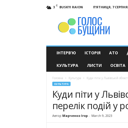
C
BUSKYI RAION
П’ЯТНИЦЯ, 7 СЕРПНЯ,
3
Голос
Бущини
ІНТЕРВ’Ю
ІСТОРІЯ
АТО
КУЛЬТУРА
ЛИСТИ
ОСВІТА
Головна
Культура
Куди піти у Львівській област
КУЛЬТУРА
Куди піти у Львів
перелік подій у р
Автор
Марченко Ігор
-
March 9, 2023