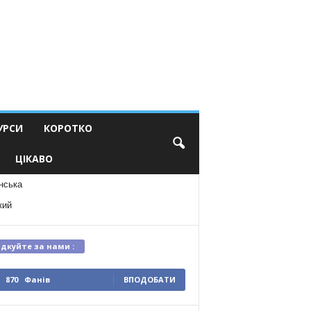
УРСИ
КОРОТКО
ЦІКАВО
нська
кий
ідкуйте за нами :
870
Фанів
ВПОДОБАТИ