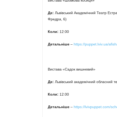
Вистава «Шовкова косиця»
Де:
Львівський Академічний Театр Естрад
Фредра, 6)
Коли:
12:00
Детальніше
–
https://puppet.lviv.ua/afis
Вистава «Садок вишневий»
Де:
Львівський академічний обласний теа
Коли:
12:00
Детальніше
–
https://lvivpuppet.com/sch