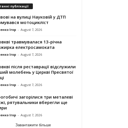
танні публікації
вові на вулиці Науковій у ДТП
вмувався мотоцикліст
енко Ігор
-
August 7, 2026
вкві травмувалася 13-річна
ажирка електросамоката
енко Ігор
-
August 7, 2026
вкві після реставрації відслужили
ший молебень у Церкві Пресвятої
ці
енко Ігор
-
August 7, 2026
огобичі загорілися три металеві
ажі, рятувальники вберегли ще
ири
енко Ігор
-
August 7, 2026
Завантажити більше