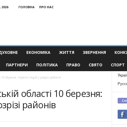
 2026
ГОЛОВНА
ПРО НАС
ДУХОВНЕ
ЕКОНОМІКА
ЖИТТЯ
ЗВЕРНЕННЯ
КОНК
ПАРТНЕРИ
ПОЛІТИКА
ПРАВО
СВЯТО
СПОРТ
Украї
і 10 березня: перелік подій у розрізі районів
Русс
ській області 10 березня:
Сл
озрізі районів