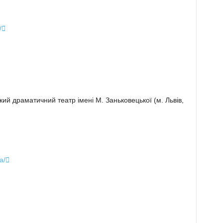
/

ий драматичний театр імені М. Заньковецької (м. Львів,
a/
