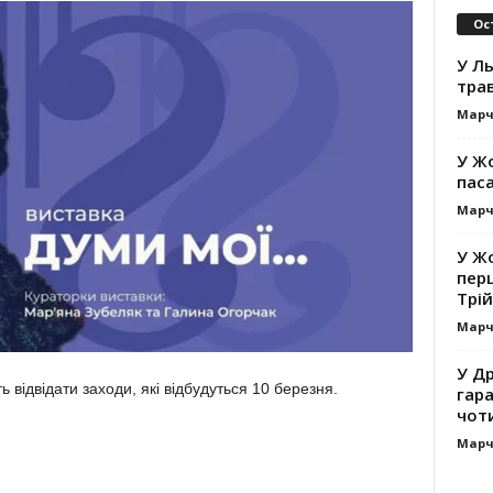
Ос
У Ль
тра
Марч
У Жо
пас
Марч
У Жо
пер
Трій
Марч
У Др
 відвідати заходи, які відбудуться 10 березня.
гар
чот
Марч