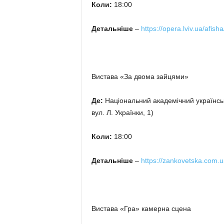
Коли:
18:00
Детальніше
–
https://opera.lviv.ua/afisha
Вистава «За двома зайцями»
Де:
Національний академічний українськ
вул. Л. Українки, 1)
Коли:
18:00
Детальніше
–
https://zankovetska.com.u
Вистава «Гра» камерна сцена