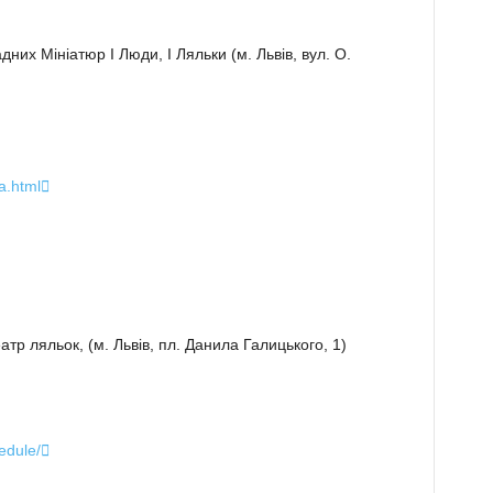
них Мініатюр І Люди, І Ляльки (м. Львів, вул. О.
ha.html

тр ляльок, (м. Львів, пл. Данила Галицького, 1)
edule/
