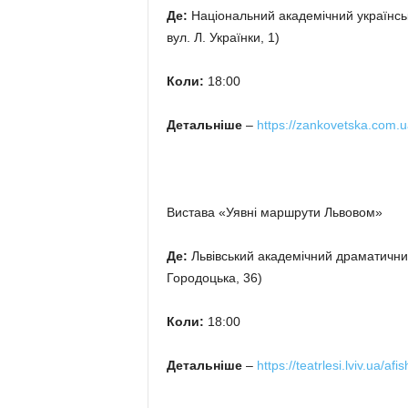
Де:
Національний академічний українськ
вул. Л. Українки, 1)
Коли:
18:00
Детальніше
–
https://zankovetska.com.u
Вистава «Уявні маршрути Львовом»
Де:
Львівський академічний драматичний
Городоцька, 36)
Коли:
18:00
Детальніше
–
https://teatrlesi.lviv.ua/afis