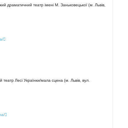
ий драматичний театр імені М. Заньковецької (м. Львів,
a/

 театр Лесі Українки/мала сцена (м. Львів, вул.
ha/
