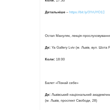
Коли:
17:30
Детальніше
–
https://bit.ly/3YrUYO1

Остап Мануляк, лекція-прослуховування
Де:
Ya Gallery Lviv (м. Львів, вул. Шота 
Коли:
18:00
Балет «Пізнай себе»
Де:
Львівський національний академічни
(м. Львів, проспект Свободи, 28)