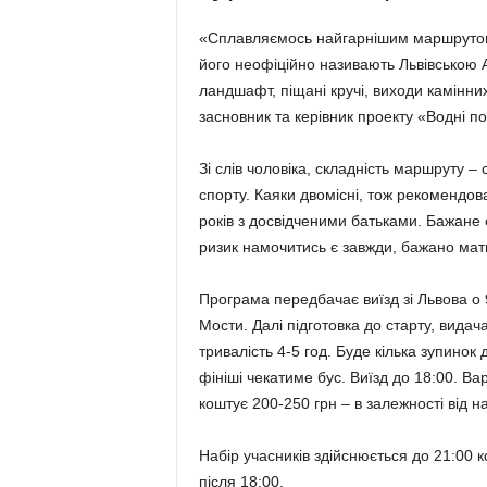
«Сплавляємось найгарнішим маршрутом в
його неофіційно називають Львівською 
ландшафт, піщані кручі, виходи камінни
засновник та керівник проекту «Водні 
Зі слів чоловіка, складність маршруту – 
спорту. Каяки двомісні, тож рекомендова
років з досвідченими батьками. Бажане 
ризик намочитись є завжди, бажано мати
Програма передбачає виїзд зі Львова о 9
Мости. Далі підготовка до старту, вида
тривалість 4-5 год. Буде кілька зупинок
фініші чекатиме бус. Виїзд до 18:00. Ва
коштує 200-250 грн – в залежності від н
Набір учасників здійснюється до 21:00
після 18:00.