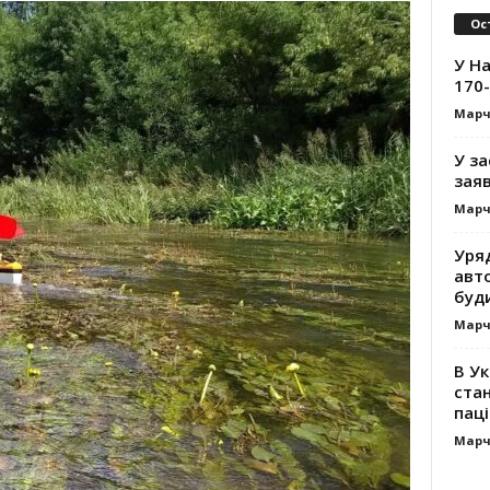
Ос
У На
170-
Марч
У за
заяв
Марч
Уря
авт
буд
Марч
В Ук
стан
паці
Марч