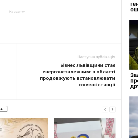
На замітку
Наступна публікація
Бізнес Львівщини стає
енергонезалежним: в області
продовжують встановлювати
сонячні станції
РА