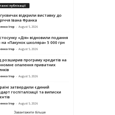
танні публікації
гуєвичах відкрили виставку до
річчя Івана Франка
енко Ігор
-
August 5, 2026
стосунку «Дія» відновили подання
 на «Пакунок школяра» 5 000 грн
енко Ігор
-
August 5, 2026
д розширив програму кредитів на
ономне опалення приватних
инків
енко Ігор
-
August 5, 2026
раїні затвердили єдиний
дарт госпіталізації та виписки
єнтів
енко Ігор
-
August 5, 2026
Завантажити більше