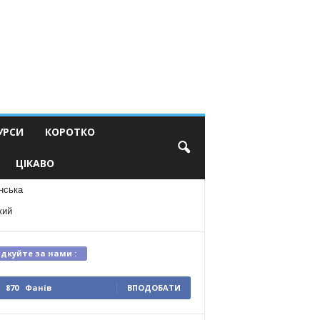
УРСИ
КОРОТКО
ЦІКАВО
нська
кий
ідкуйте за нами :
870
Фанів
ВПОДОБАТИ