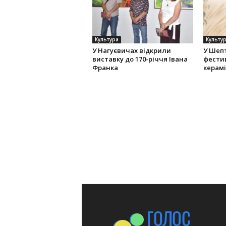
Культура
Культу
У Нагуєвичах відкрили
У Шеп
виставку до 170-річчя Івана
фести
Франка
керам