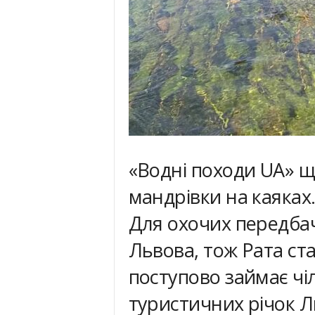
«Водні походи UA» щ
мандрівки на каяках
Для охочих передба
Львова, тож Рата ст
поступово займає чі
туристичних річок 