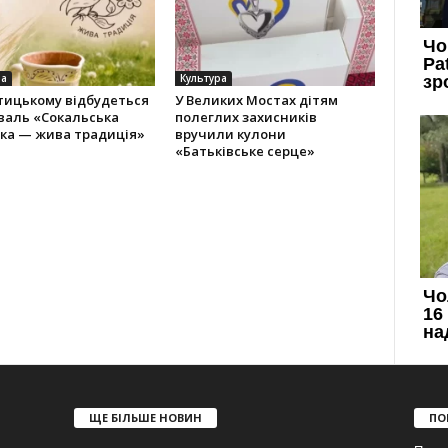
ра
Культура
тицькому відбудеться
У Великих Мостах дітям
валь «Сокальська
полеглих захисників
іка — жива традиція»
вручили кулони
«Батьківське серце»
ЩЕ БІЛЬШЕ НОВИН
ПО