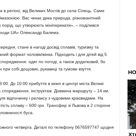
 регіоні, від Великих Мостів до села Сілець. Саме
Амазонією. Вас чекає дика природа, різноманітний
х порід, що утворюють мініперекати», – поділився
походи UA» Олександр Балема.
середня, стане в нагоді досвід сплавів, туризму та
ний формат чоловік/жінка. Підходить і для дітей від 5
спорядження: одяг по погоді, а також додатковий, бо
 при собі дощовик, рукавиці та гумове взуття.
:00. До 10:00 прибуття в кемп в центрі міста Великі
ча спорядження, інструктаж. Довжина маршруту – 14 км,
 для відпочинку і релаксу з чудовими краєвидами. На
ртість сплаву – 600 грн. Трансфер зі Львова в 2 сторони
аповненості буса.
 кожного четверга. Деталі по телефону 0676597747 щодня