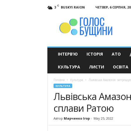
C
BUSKYI RAION
ЧЕТВЕР, 6 СЕРПНЯ, 20
3
Голос
Бущини
ІНТЕРВ’Ю
ІСТОРІЯ
АТО
КУЛЬТУРА
ЛИСТИ
ОСВІТА
Головна
Культура
Львівська Амазонія: запрошу
КУЛЬТУРА
Львівська Амазон
сплави Ратою
Автор
Марченко Ігор
-
May 25, 2022