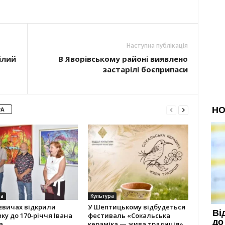
Наступна публікація
ілий
В Яворівському районі виявлено
застарілі боєприпаси
РА
ра
Культура
євичах відкрили
У Шептицькому відбудеться
ку до 170-річчя Івана
фестиваль «Сокальська
а
кераміка — жива традиція»