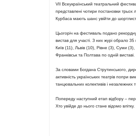
VII Всеукраїнський театральний фестива
представлені чотири постановки трьох л
Курбаса мають шанс увійти до шортлист
Цьогоріч на фестиваль подано рекордну к
вистав для участі. З них журі обрало 35
Київ (11), Львів (10), Рівне (3), Суми (3)
Франківськ та Полтава по одній виставі.
За словами Богдана Струтинського, дире
активність українських театрів попри ви
танцювальних колективів і незалежних те
Попереду наступний етап відбору – пе
Хто увійде до нього стане відомо влітку.