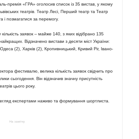
ль-премія «ГРА» оголосив список із 35 вистав, у якому
ьвівських театрів. Театр Лесі, Перший театр та Театр
а і позмагатися за перемогу.
ількість заявок – майже 140, з яких відібрано 135
 найкращих. Відзначено вистави з десяти міст України:
, Одеса (2), Харків (2), Кропивницький, Кривий Ріг, Івано-
ктора фестивалю, велика кількість заявок свідчить про
клики сьогодення. Він відзначив значну присутність
атрів цього року.
регляд експертами наживо та формування шортлиста.
На замітку