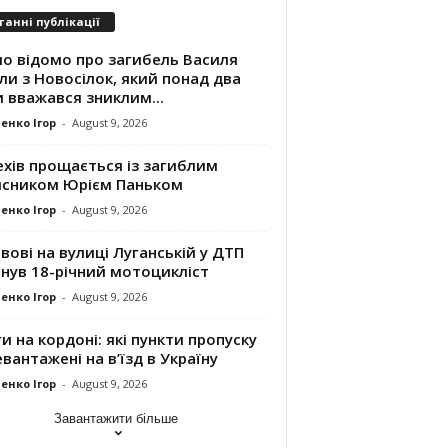
танні публікації
ло відомо про загибель Василя
и з Новосілок, який понад два
 вважався зниклим...
енко Ігор
-
August 9, 2026
хів прощається із загиблим
исником Юрієм Паньком
енко Ігор
-
August 9, 2026
вові на вулиці Луганській у ДТП
нув 18-річний мотоцикліст
енко Ігор
-
August 9, 2026
и на кордоні: які пункти пропуску
вантажені на в’їзд в Україну
енко Ігор
-
August 9, 2026
Завантажити більше