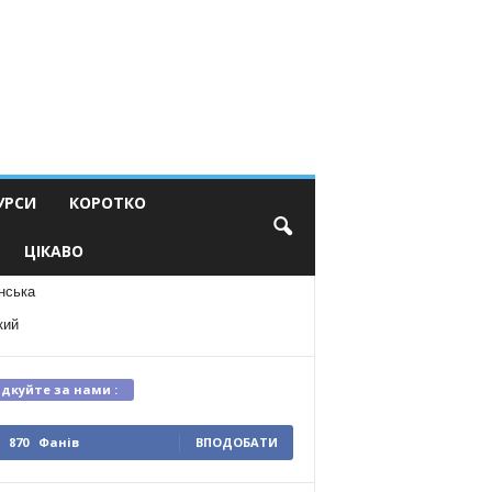
УРСИ
КОРОТКО
ЦІКАВО
нська
кий
ідкуйте за нами :
870
Фанів
ВПОДОБАТИ