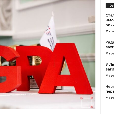
Ос
Ста
Чмол
роки
Марч
Раде
зах
Марч
У Ль
заги
Марч
Черг
пере
Марч