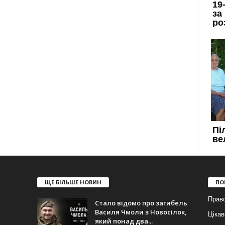
ЩЕ БІЛЬШЕ НОВИН
ПО
Прав
Стало відомо про загибель
Василя Чмоли з Новосілок,
Цікав
який понад два...