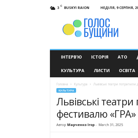
C
BUSKYI RAION
НЕДІЛЯ, 9 СЕРПНЯ, 2
3
Голос
Бущини
ІНТЕРВ’Ю
ІСТОРІЯ
АТО
КУЛЬТУРА
ЛИСТИ
ОСВІТА
Головна
Культура
Львівські театри потрапили 
КУЛЬТУРА
Львівські театри
фестивалю «ГРА»
Автор
Марченко Ігор
-
March 31, 2025