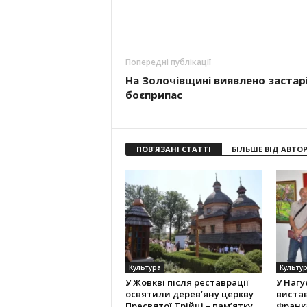
Попередні публікації
На Золочівщині виявлено застар
боєприпас
ПОВ'ЯЗАНІ СТАТТІ
БІЛЬШЕ ВІД АВТО
Культура
Культу
У Жовкві після реставрації
У Нагу
освятили дерев’яну церкву
вистав
Пресвятої Трійці – пам’ятку
Франк