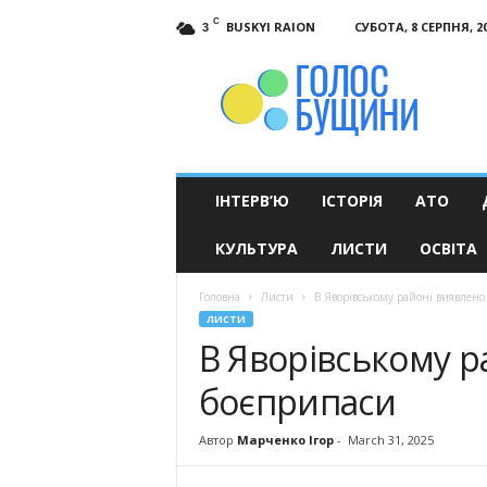
C
BUSKYI RAION
СУБОТА, 8 СЕРПНЯ, 2
3
Голос
Бущини
ІНТЕРВ’Ю
ІСТОРІЯ
АТО
КУЛЬТУРА
ЛИСТИ
ОСВІТА
Головна
Листи
В Яворівському районі виявлено 
ЛИСТИ
В Яворівському р
боєприпаси
Автор
Марченко Ігор
-
March 31, 2025