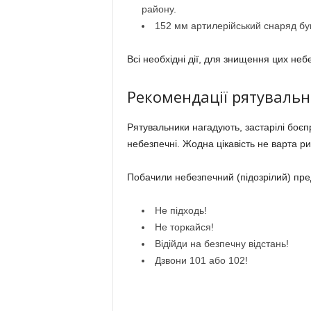
району.
152 мм артилерійський снаряд був
Всі необхідні дії, для знищення цих неб
Рекомендації рятувальн
Рятувальники нагадують, застарілі боєп
небезпечні. Жодна цікавість не варта р
Побачили небезпечний (підозрілий) пр
Не підходь!
Не торкайся!
Відійди на безпечну відстань!
Дзвони 101 або 102!