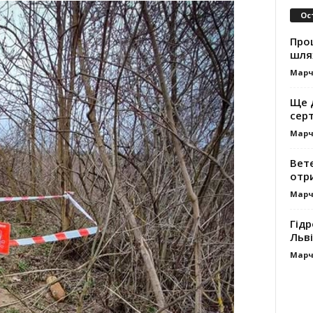
Ос
Про
шля
Марч
Ще 
сер
Марч
Вет
отр
Марч
Гідр
Льві
Марч