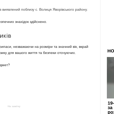
 виявлений поблизу с. Волиця Яворівського району.
езпечних знахідок здійснено.
иків
рипаси, незважаючи на розміри та значний вік, вкрай
изику для вашого життя та безпеки оточуючих.
едмет?
На замітку