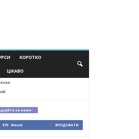
УРСИ
КОРОТКО
ЦІКАВО
нська
кий
ідкуйте за нами :
870
Фанів
ВПОДОБАТИ