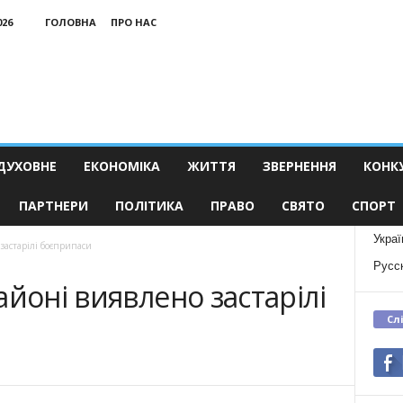
026
ГОЛОВНА
ПРО НАС
ДУХОВНЕ
ЕКОНОМІКА
ЖИТТЯ
ЗВЕРНЕННЯ
КОНК
ПАРТНЕРИ
ПОЛІТИКА
ПРАВО
СВЯТО
СПОРТ
Украї
застарілі боєприпаси
Русс
айоні виявлено застарілі
Сл