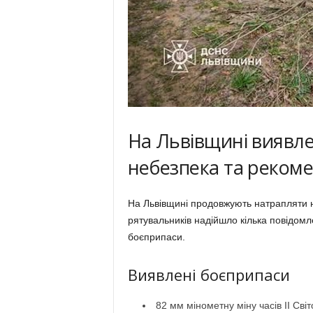
На Львівщині виявле
небезпека та рекоме
На Львівщині продовжують натрапляти н
рятувальників надійшло кілька повідомл
боєприпаси.
Виявлені боєприпаси
82 мм мінометну міну часів ІІ Світ