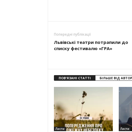
Попередні публікації
Львівські театри потрапили до
списку фестивалю «ГРА»
ПОВ'ЯЗАНІ СТАТТІ
БІЛЬШЕ ВІД АВТО
Листи
Листи