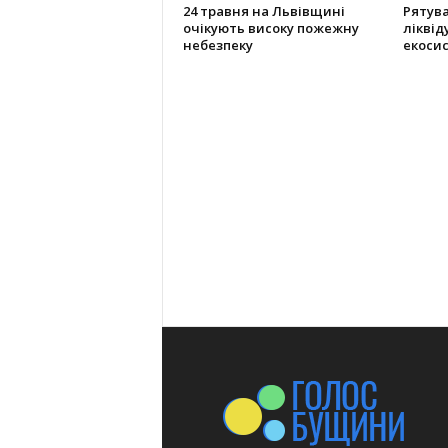
24 травня на Львівщині
Рятув
очікують високу пожежну
ліквід
небезпеку
екоси