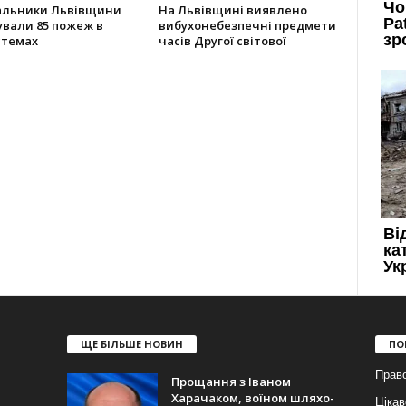
альники Львівщини
На Львівщині виявлено
ували 85 пожеж в
вибухонебезпечні предмети
стемах
часів Другої світової
ЩЕ БІЛЬШЕ НОВИН
ПО
Прав
Прощання з Іваном
Харачаком, воїном шляхо-
Цікав