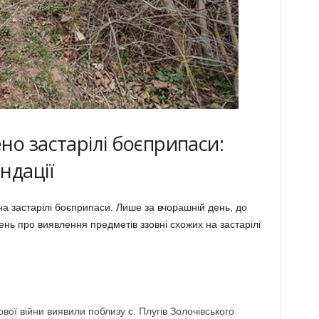
но застарілі боєприпаси:
ндації
а застарілі боєприпаси. Лише за вчорашній день, до
ень про виявлення предметів ззовні схожих на застарілі
ової війни виявили поблизу с. Плугів Золочівського