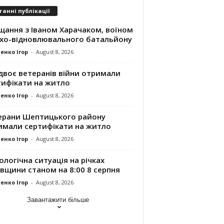
танні публікації
щання з Іваном Харачаком, воїном
хо-відновлювального батальйону
енко Ігор
-
August 8, 2026
двоє ветеранів війни отримали
тифікати на житло
енко Ігор
-
August 8, 2026
ерани Шептицького району
имали сертифікати на житло
енко Ігор
-
August 8, 2026
ологічна ситуація на річках
вщини станом на 8:00 8 серпня
енко Ігор
-
August 8, 2026
Завантажити більше