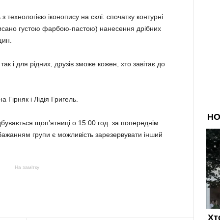
 технологією іконопису на склі: спочатку контурні
писано густою фарбою-пастою) нанесення дрібних
щин.
ак і для рідних, друзів зможе кожен, хто завітає до
 Гірняк і Лідія Григель.
бувається щоп’ятниці о 15:00 год. за попереднім
бажанням групи є можливість зарезервувати інший
На замітку