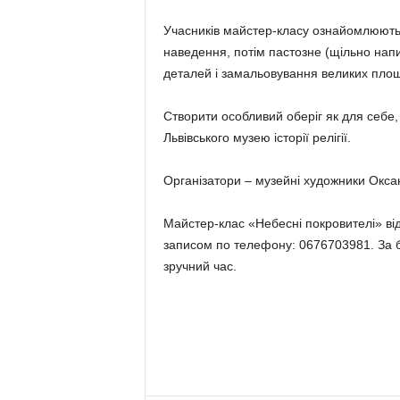
Учасників майстер-класу ознайомлюють з
наведення, потім пастозне (щільно на
деталей і замальовування великих пло
Створити особливий оберіг як для себе, т
Львівського музею історії релігії.
Організатори – музейні художники Оксана
Майстер-клас «Небесні покровителі» від
записом по телефону: 0676703981. За 
зручний час.