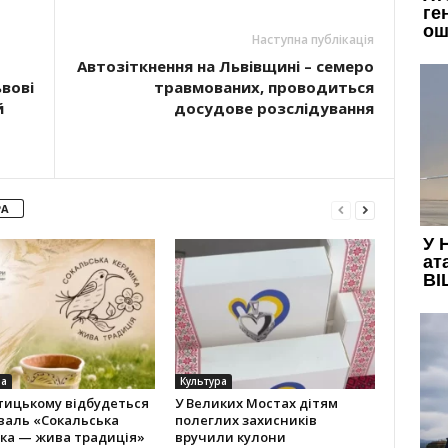
Наступна публікація
Автозіткнення на Львівщині – семеро
ьвові
травмованих, проводиться
й
досудове розслідування
РА
ра
Культура
тицькому відбудеться
У Великих Мостах дітям
валь «Сокальська
полеглих захисників
іка — жива традиція»
вручили кулони