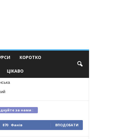
УРСИ
КОРОТКО
ЦІКАВО
нська
кий
ідкуйте за нами :
870
Фанів
ВПОДОБАТИ