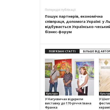
Попередні публікації
Пошук партнерів, економічна
співпраця, допомога Україні: у Л
відбувається Українсько-чеськи
бізнес-форум
ПОВ'ЯЗАНІ СТАТТІ
БІЛЬШЕ ВІД АВТО
Культура
Культу
У Нагуєвичах відкрили
У Шеп
виставку до 170-річчя Івана
фести
Франка
керам