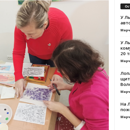
Ос
У Ль
авт
Марч
У Л
ком
20 т
Марч
Лоп
щит
Вол
Марч
На Л
пож
Марч