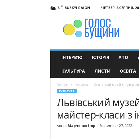
C
BUSKYI RAION
ЧЕТВЕР, 6 СЕРПНЯ, 20
3
Голос
Бущини
ІНТЕРВ’Ю
ІСТОРІЯ
АТО
КУЛЬТУРА
ЛИСТИ
ОСВІТА
Головна
Культура
Львівський музей історії релі
КУЛЬТУРА
Львівський музей 
майстер-класи з і
Автор
Марченко Ігор
-
September 27, 2022