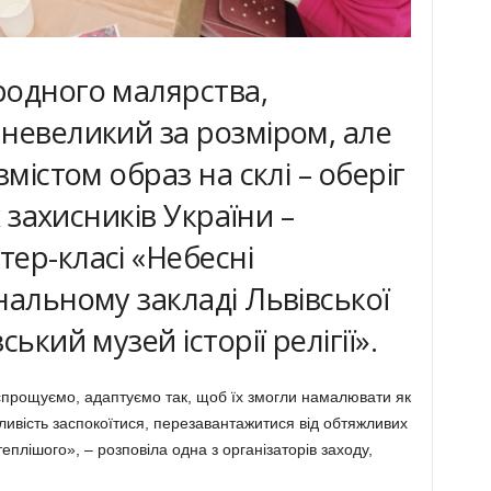
родного малярства,
невеликий за розміром, але
змістом образ на склі – оберіг
х захисників України –
ер-класі «Небесні
нальному закладі Львівської
ький музей історії релігії».
спрощуємо, адаптуємо так, щоб їх змогли намалювати як
ожливість заспокоїтися, перезавантажитися від обтяжливих
еплішого», – розповіла одна з організаторів заходу,