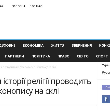
26
ГОЛОВНА
ПРО НАС
ДУХОВНЕ
ЕКОНОМІКА
ЖИТТЯ
ЗВЕРНЕННЯ
КОНК
ПАРТНЕРИ
ПОЛІТИКА
ПРАВО
СВЯТО
СПОРТ
Украї
гії проводить майстер-класи з іконопису на склі
Русс
історії релігії проводить
Сл
конопису на склі