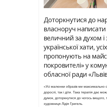
Доторкнутися до на
власноруч написати 
величний за духом і 
української хати, усі
пропонують на майст
покровителі» у кому
обласної ради «Львівс
«Усі малюнки образів ми максимально 
дорослі, так і діти. Така терапія дає м
думок, доторкнутися до чогось вищого, т
художниця Лідія Григель.