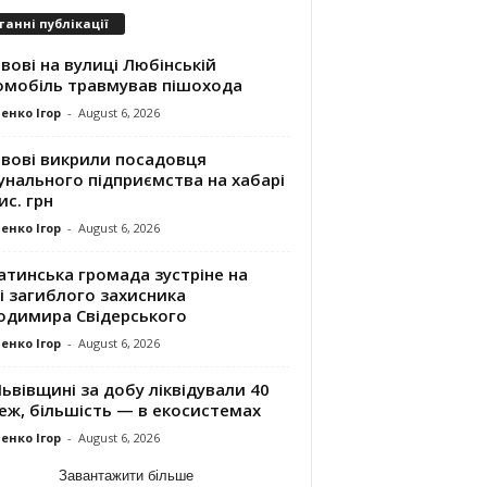
танні публікації
вові на вулиці Любінській
омобіль травмував пішохода
енко Ігор
-
August 6, 2026
ьвові викрили посадовця
унального підприємства на хабарі
ис. грн
енко Ігор
-
August 6, 2026
атинська громада зустріне на
і загиблого захисника
одимира Свідерського
енко Ігор
-
August 6, 2026
ьвівщині за добу ліквідували 40
еж, більшість — в екосистемах
енко Ігор
-
August 6, 2026
Завантажити більше