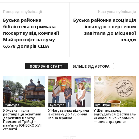
Попередні публікації
Наступна публікація
Буська районна
Буська районна асоціація
бібліотека отримала
інвалідів з вертепом
пожертву від компанії
завітала до місцевої
Майкрософт на суму
влади
6,678 доларів США
ПОВ'ЯЗАНІ СТАТТІ
БІЛЬШЕ ВІД АВТОРА
Культура
Культура
Культура
У Жовкві після
У Нагуєвичах відкрили
У Шептицькому
реставрації освятили
виставку до 170-річчя
відбудеться фестиваль
дерев’яну церкву
Івана Франка
«Сокальська кераміка
Пресвятої Трійці –
— жива традиція»
пам’ятку ЮНЕСКО XVIII
століття