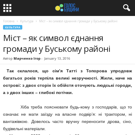
Головна
Культура
Міст – як символ єднання громади у Буському районі
КУЛЬТУРА
Міст – як символ єднання
громади у Буському районі
Автор
Марченко Ігор
-
January 13, 2016
Так склалося, що сім’я Татті з Топорова упродовж
багатьох років терпіла великі незручності. Жили, наче на
острові: з двох сторін їх обійстя оточують людські городи,
а з двох інших – глибокі потічки.
Хіба треба пояснювати будь-кому з господарів, що то
означає не мати заїзду на власне подвір’я: ні трактором, ні
вантажівкою. Довелось часто вручну переносити дрова, сіно,
будівельні матеріали.