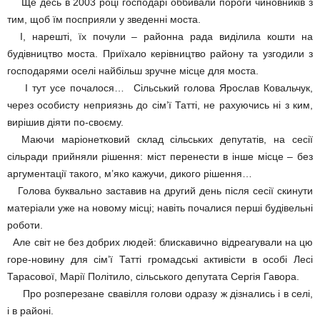
Ще десь в 2003 році господарі оббивали пороги чиновників з
тим, щоб їм посприяли у зведенні моста.
І, нарешті, їх почули – районна рада виділила кошти на
будівництво моста. Приїхало керівництво району та узгодили з
господарями оселі найбільш зручне місце для моста.
І тут усе почалося… Сільський голова Ярослав Ковальчук,
через особисту неприязнь до сім’ї Татті, не рахуючись ні з ким,
вирішив діяти по-своєму.
Маючи маріонетковий склад сільських депутатів, на сесії
сільради прийняли рішення: міст перенести в інше місце – без
аргументації такого, м’яко кажучи, дикого рішення…
Голова буквально заставив на другий день після сесії скинути
матеріали уже на новому місці; навіть почалися перші будівельні
роботи.
Але світ не без добрих людей: блискавично відреагували на цю
горе-новину для сім’ї Татті громадські активісти в особі Лесі
Тарасової, Марії Політило, сільського депутата Сергія Гавора.
Про розперезане свавілля голови одразу ж дізнались і в селі,
і в районі.