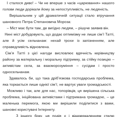
І сталося диво! – Чи не вперше з часів «царювання» нашого
голови люди дорікали йому за непоступливість, не людяність.
Вирішальним у цій драматичній ситуації стало втручання
шановного Петра Степановича Мороза:
– Міст має бути там, де вигідно людям, – рішуче заявив він.
Нині міст добудовують, що додає оптимізму не лише сім’ї Татті,
але й усім сельчанам: нехай трохи із запізненням, але
справедливість відновлена.
Сім’я Татті з цієї нагоди висловлює вдячність керівництву
району за матеріальну і моральну підтримку, за стійку позицію –
активістам села, за взаєморозуміння – сусідам і просто
односельчанам.
Здавалось би, що така дріб’язкова господарська проблема,
яка торкається лише однієї сім’ї, не вартує уваги громадськості.
Можливо і так, але для нас, топорівців, ця вирішена сільська
проблема, ініційована активістами і підтримана громадою, – це
маленька перемога, якою ми вирішили поділитися з вами,
шановні користувачі Інтернету.
З іншого боку, ця подія є і віддзеркаленням стилю