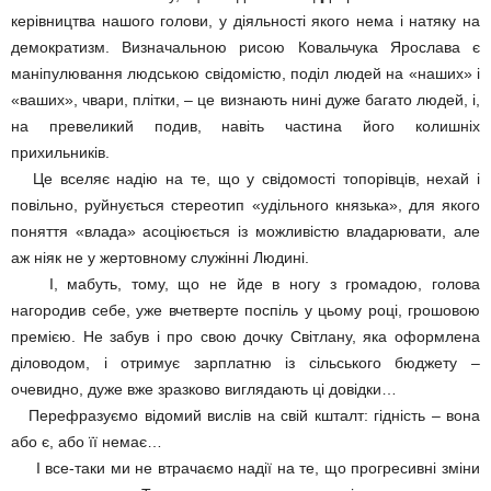
керівництва нашого голови, у діяльності якого нема і натяку на
демократизм. Визначальною рисою Ковальчука Ярослава є
маніпулювання людською свідомістю, поділ людей на «наших» і
«ваших», чвари, плітки, – це визнають нині дуже багато людей, і,
на превеликий подив, навіть частина його колишніх
прихильників.
Це вселяє надію на те, що у свідомості топорівців, нехай і
повільно, руйнується стереотип «удільного князька», для якого
поняття «влада» асоціюється із можливістю владарювати, але
аж ніяк не у жертовному служінні Людині.
І, мабуть, тому, що не йде в ногу з громадою, голова
нагородив себе, уже вчетверте поспіль у цьому році, грошовою
премією. Не забув і про свою дочку Світлану, яка оформлена
діловодом, і отримує зарплатню із сільського бюджету –
очевидно, дуже вже зразково виглядають ці довідки…
Перефразуємо відомий вислів на свій кшталт: гідність – вона
або є, або її немає…
І все-таки ми не втрачаємо надії на те, що прогресивні зміни