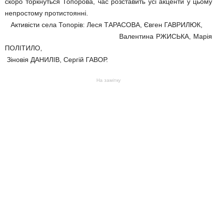
скоро торкнуться Топорова, час розставить усі акценти у цьому
непростому протистоянні.
Активісти села Топорів: Леся ТАРАСОВА, Євген ГАВРИЛЮК,
Валентина РЖИСЬКА, Марія
ПОЛІТИЛО,
Зіновія ДАНИЛІВ, Сергій ГАВОР.
На замітку