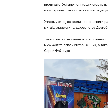
продукцію. Усі виручені кошти скерують 
майстер-класі, який був найбільше до д
Участь у заходах взяли представники рай
митців, активісти та духовенство Дрогоб
Завершився фестиваль «Благодійним па
музикант та співак Віктор Винник, а так
Сергій Файфура.