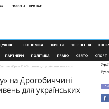
26
ГОЛОВНА
ПРО НАС
ДУХОВНЕ
ЕКОНОМІКА
ЖИТТЯ
ЗВЕРНЕННЯ
КОНК
ПАРТНЕРИ
ПОЛІТИКА
ПРАВО
СВЯТО
СПОРТ
Украї
обиччині зібрали 27 000 гривень для українських захисників
Русс
ту» на Дрогобиччині
Сл
ривень для українських