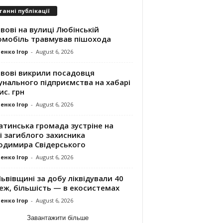
танні публікації
вові на вулиці Любінській
омобіль травмував пішохода
енко Ігор
-
August 6, 2026
ьвові викрили посадовця
унального підприємства на хабарі
ис. грн
енко Ігор
-
August 6, 2026
атинська громада зустріне на
і загиблого захисника
одимира Свідерського
енко Ігор
-
August 6, 2026
ьвівщині за добу ліквідували 40
еж, більшість — в екосистемах
енко Ігор
-
August 6, 2026
Завантажити більше