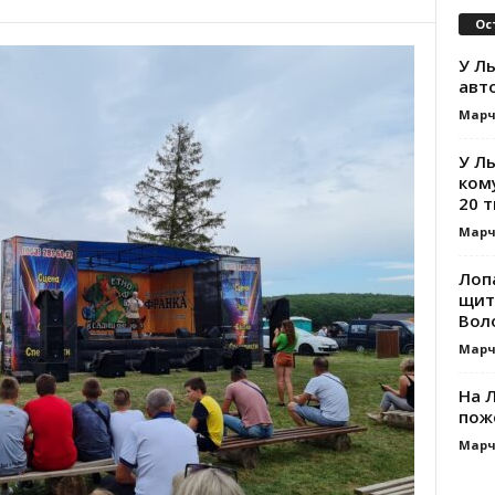
Ос
У Ль
авт
Марч
У Л
ком
20 т
Марч
Лоп
щит
Вол
Марч
На Л
пож
Марч