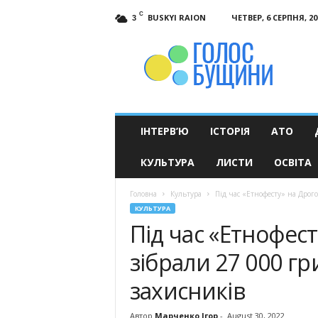
C
BUSKYI RAION
ЧЕТВЕР, 6 СЕРПНЯ, 20
3
Голос
Бущини
ІНТЕРВ’Ю
ІСТОРІЯ
АТО
КУЛЬТУРА
ЛИСТИ
ОСВІТА
Головна
Культура
Під час «Етнофесту» на Дрог
КУЛЬТУРА
Під час «Етнофес
зібрали 27 000 г
захисників
Автор
Марченко Ігор
-
August 30, 2022