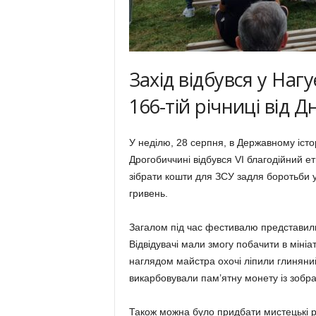
Захід відбувся у Наг
166-тій річниці від 
У неділю, 28 серпня, в Державному істо
Дрогобиччині відбувся VI благодійний е
зібрати кошти для ЗСУ задля боротьби у
гривень.
Загалом під час фестивалю представили
Відвідувачі мали змогу побачити в мініа
наглядом майстра охочі ліпили глиняний
викарбовували пам’ятну монету із зобр
Також можна було придбати мистецькі р