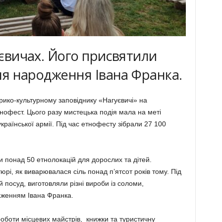
уєвичах. Його присвятили
Дня народження Івана Франка.
рико-культурному заповіднику «Нагуєвичі» на
тнофест. Цього разу мистецька подія мала на меті
країнської армії. Під час етнофесту зібрали 27 100
 понад 50 етнолокацій для дорослих та дітей.
тюрі, як виварювалася сіль понад п’ятсот років тому. Під
 посуд, виготовляли різні вироби із соломи,
аженням Івана Франка.
оботи місцевих майстрів, книжки та туристичну