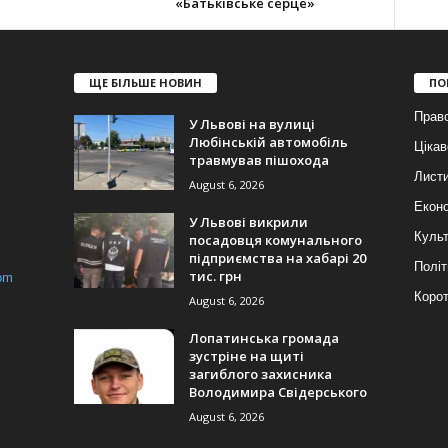
«Батьківське серце»
ЩЕ БІЛЬШЕ НОВИН
ПО
Прав
У Львові на вулиці
Любінській автомобіль
Цікав
травмував пішохода
Лист
August 6, 2026
Еконо
У Львові викрили
Куль
посадовця комунального
підприємства на хабарі 20
Політ
тис. грн
om
Корот
August 6, 2026
Лопатинська громада
зустріне на щиті
загиблого захисника
Володимира Свідерського
August 6, 2026