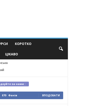
УРСИ
КОРОТКО
ЦІКАВО
нська
кий
ідкуйте за нами :
870
Фанів
ВПОДОБАТИ