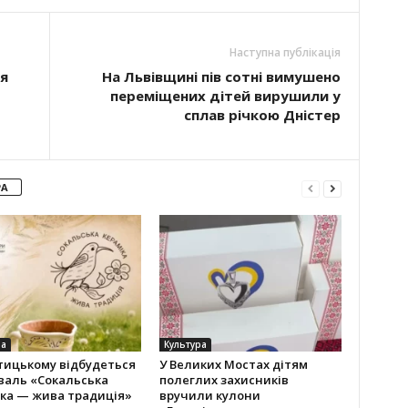
Наступна публікація
я
На Львівщині пів сотні вимушено
переміщених дітей вирушили у
сплав річкою Дністер
РА
ра
Культура
тицькому відбудеться
У Великих Мостах дітям
валь «Сокальська
полеглих захисників
іка — жива традиція»
вручили кулони