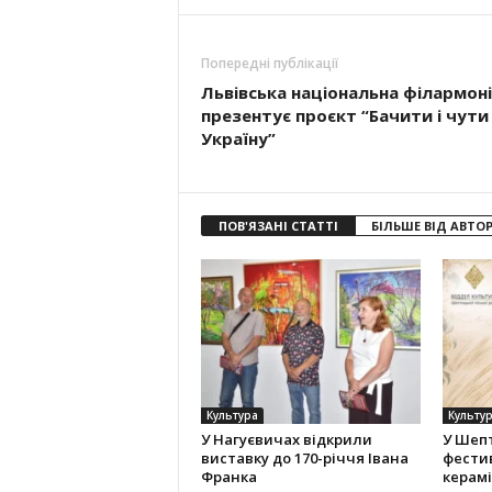
Попередні публікації
Львівська національна філармоні
презентує проєкт “Бачити і чути
Україну”
ПОВ'ЯЗАНІ СТАТТІ
БІЛЬШЕ ВІД АВТО
Культура
Культу
У Нагуєвичах відкрили
У Шеп
виставку до 170-річчя Івана
фести
Франка
керам