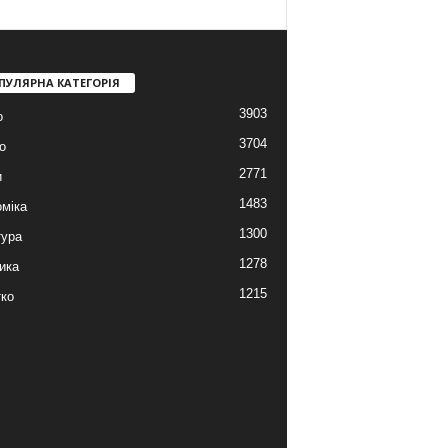
ПУЛЯРНА КАТЕГОРІЯ
3903
о
3704
о
2771
и
1483
міка
1300
тура
1278
ика
1215
ко