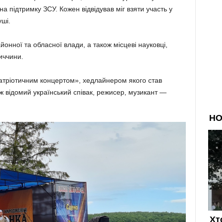
на підтримку ЗСУ. Кожен відвідував міг взяти участь у
уші.
онної та обласної влади, а також місцеві науковці,
иччини.
тріотичним концертом», хедлайнером якого став
ож відомий український співак, режисер, музикант —