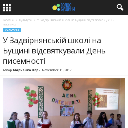
Головна
Культура
У Задвірнянській школі на Бущині відсвяткували День
писемності
КУЛЬТУРА
У Задвірнянській школі на
Бущині відсвяткували День
писемності
Автор
Марченко Ігор
-
November 11, 2017