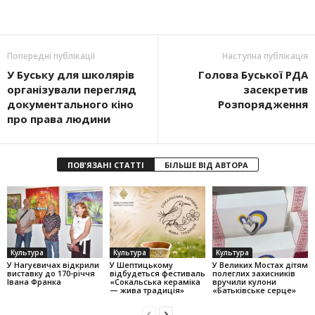
Попередні публікації
Наступна публікація
У Буську для школярів
Голова Буської РДА
організували перегляд
засекретив
документального кіно
Розпорядження
про права людини
ПОВ'ЯЗАНІ СТАТТІ
БІЛЬШЕ ВІД АВТОРА
Культура
Культура
Культура
У Нагуєвичах відкрили
У Шептицькому
У Великих Мостах дітям
виставку до 170-річчя
відбудеться фестиваль
полеглих захисників
Івана Франка
«Сокальська кераміка
вручили кулони
— жива традиція»
«Батьківське серце»