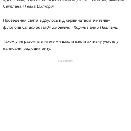
Світлана і Гевка Вікторія.
Проведення свята відбулось під керівництвом вчителів–
філологів
Стадник Надії Зіновіївни і Корінь Ганни Павлівни.
Також учні разом із вчителями школи взяли активну участь у
написанні радіодиктанту.
На замітку