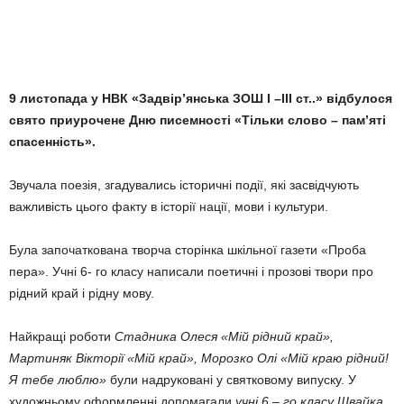
9 листопада у НВК «Задвір’янська ЗОШ І –ІІІ ст..» відбулося
свято приурочене Дню писемності «Тільки слово – пам’яті
спасенність».
Звучала поезія, згадувались історичні події, які засвідчують
важливість цього факту в історії нації, мови і культури.
Була започаткована творча сторінка шкільної газети «Проба
пера». Учні 6- го класу написали поетичні і прозові твори про
рідний край і рідну мову.
Найкращі роботи
Стадника Олеся «Мій рідний край»,
Мартиняк Вікторії «Мій край», Морозко Олі «Мій краю рідний!
Я тебе люблю»
були надруковані у святковому випуску. У
художньому оформленні допомагали
учні 6 – го класу Швайка