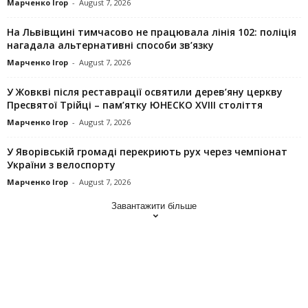
Марченко Ігор
-
August 7, 2026
На Львівщині тимчасово не працювала лінія 102: поліція
нагадала альтернативні способи зв’язку
Марченко Ігор
-
August 7, 2026
У Жовкві після реставрації освятили дерев’яну церкву
Пресвятої Трійці – пам’ятку ЮНЕСКО XVIII століття
Марченко Ігор
-
August 7, 2026
У Яворівській громаді перекриють рух через чемпіонат
України з велоспорту
Марченко Ігор
-
August 7, 2026
Завантажити більше