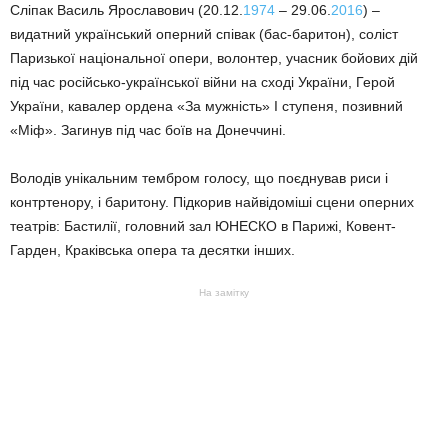
Сліпак Василь Ярославович (20.12.
1974
– 29.06.
2016
) –
видатний український оперний співак (бас-баритон), соліст
Паризької національної опери, волонтер, учасник бойових дій
під час російсько-української війни на сході України, Герой
України, кавалер ордена «За мужність» І ступеня, позивний
«Міф». Загинув під час боїв на Донеччині.
Володів унікальним тембром голосу, що поєднував риси і
контртенору, і баритону. Підкорив найвідоміші сцени оперних
театрів: Бастилії, головний зал ЮНЕСКО в Парижі, Ковент-
Гарден, Краківська опера та десятки інших.
На замітку