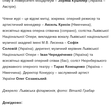
співу в Університеті Моцартеум –
Зоряна Кушплер
(Україна –
Австрія).
Члени журі – це відомі митці, зокрема: оперний режисер та
артистичний менеджер –
Аксель Кресін
(Німеччина);
всесвітньо відома оперна співачка (сопрано), солістка Львівської
Національної Опери, викладачка вокалу Львівської національної
музичної академії імені М.В. Лисенка –
Софія
Соловій
(Україна); диригент, музичний керівник Львівської
Національної Опери –
Іван Чередніченко
(Україна) та
всесвітньо відомий оперний співак (бас), соліст Нюрнберзького
державного оперного театру –
Тарас Конощенко
(Україна –
Німеччина). Директор Конкурсу – заслужений артист
України
Олег Созанський
.
Джерело: Львівська філармонія, фото: Віталій Грабар
Довідково: