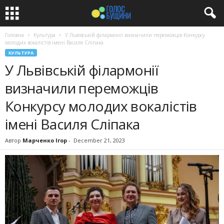
Головна
Культура
У Львівській філармонії визначили переможців Конкурсу
молодих вокалістів імені Василя Сліпака
КУЛЬТУРА
У Львівській філармонії
визначили переможців
Конкурсу молодих вокалістів
імені Василя Сліпака
Автор
Марченко Ігор
-
December 21, 2023