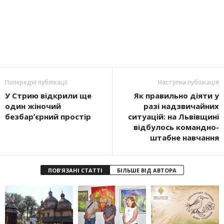
Попередні публікації
Наступна публікація
У Стрию відкрили ще
Як правильно діяти у
один жіночий
разі надзвичайних
безбарʼєрний простір
ситуацій: на Львівщині
відбулось командно-
штабне навчання
ПОВ'ЯЗАНІ СТАТТІ
БІЛЬШЕ ВІД АВТОРА