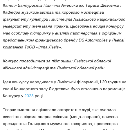
Капеля Бандуристів Північної Америки ім. Тараса Шевченка і
Кафедра музикознавства та хорового мистецтва
факультету культури і мистецтв Львівського національного
університету імені Івана Франка. Цьогорічна едиція Конкурсу
має особливу підтримку у вигляді партнерства з офіційним
представником французького бренду DS Automobiles у Львові
компанією ТзОВ «Ілта Львів».
Конкурс проводиться за підтримки Львівської обласної
військової адміністрації та Львівської обласної ради.
Ідея конкурсу народилася у Львівській філармонії, і 20 грудня на
сцені Концертного залу Людкевича було оголошено переможців
Конкурсу у
2023
році.
Творче змагання оцінювало авторитетне журі, яке очолила
всесвітньо відома оперна співачка (мецо-сопрано), почесна
президентка Галицького музичного товариства, професорка