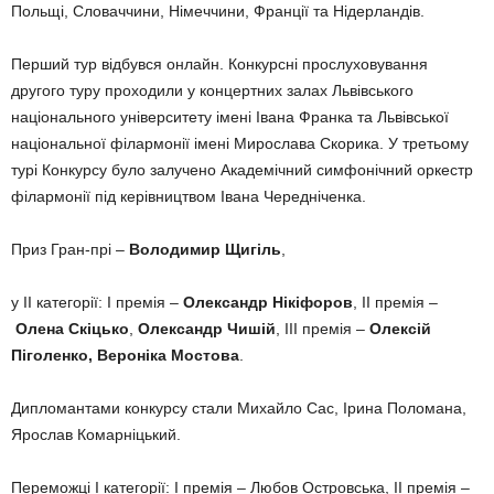
Польщі, Словаччини, Німеччини, Франції та Нідерландів.
Перший тур відбувся онлайн. Конкурсні прослуховування
другого туру проходили у концертних залах Львівського
національного університету імені Івана Франка та Львівської
національної філармонії імені Мирослава Скорика. У третьому
турі Конкурсу було залучено Академічний симфонічний оркестр
філармонії під керівництвом Івана Чередніченка.
Приз Гран-прі –
Володимир Щигіль
,
у ІІ категорії: І премія –
Олександр Нікіфоров
, ІІ премія –
Олена Скіцько
,
Олександр Чишій
, ІІІ премія –
Олексій
Піголенко, Вероніка Мостова
.
Дипломантами конкурсу стали Михайло Сас, Ірина Поломана,
Ярослав Комарніцький.
Переможці І категорії: І премія – Любов Островська, ІІ премія –