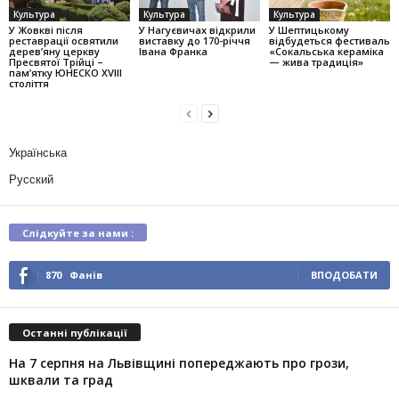
Культура
Культура
Культура
У Жовкві після
У Нагуєвичах відкрили
У Шептицькому
реставрації освятили
виставку до 170-річчя
відбудеться фестиваль
дерев’яну церкву
Івана Франка
«Сокальська кераміка
Пресвятої Трійці –
— жива традиція»
пам’ятку ЮНЕСКО XVIII
століття
Українська
Русский
Слідкуйте за нами :
870
Фанів
ВПОДОБАТИ
Останні публікації
На 7 серпня на Львівщині попереджають про грози,
шквали та град