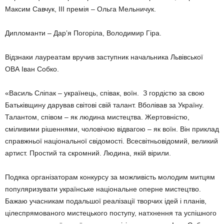
Максим Савчук, ІІІ премія – Ольга Мельничук.
Дипломанти – Дарʼя Погоріла, Володимир Гіра.
Відзнаки лауреатам вручив заступник начальника Львівської
ОВА Іван Собко.
«Василь Сліпак – українець, співак, воїн. З гордістю за свою
Батьківщину дарував світові свій талант. Вболівав за Україну.
Талантом, співом – як людина мистецтва. Жертовністю,
сміливими рішеннями, чоловічою відвагою – як воїн. Він приклад
справжньої національної свідомості. Всесвітньовідомий, великий
артист. Простий та скромний. Людина, якій вірили.
Подяка організаторам конкурсу за можливість молодим митцям
популяризувати українське національне оперне мистецтво.
Бажаю учасникам подальшої реалізації творчих ідей і планів,
цілеспрямованого мистецького поступу, натхнення та успішного