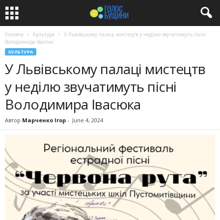
Головна
Культура
У Львівському палаці мистецтв у неділю звучатимуть пісні
Володимира Івасюка
КУЛЬТУРА
У Львівському палаці мистецтв
у неділю звучатимуть пісні
Володимира Івасюка
Автор
Марченко Ігор
-
June 4, 2024