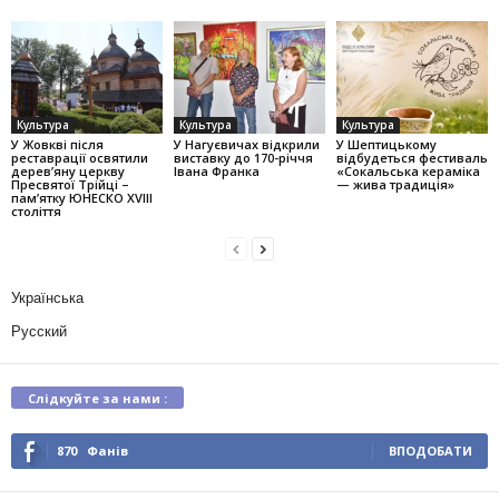
Культура
Культура
Культура
У Жовкві після
У Нагуєвичах відкрили
У Шептицькому
реставрації освятили
виставку до 170-річчя
відбудеться фестиваль
дерев’яну церкву
Івана Франка
«Сокальська кераміка
Пресвятої Трійці –
— жива традиція»
пам’ятку ЮНЕСКО XVIII
століття
Українська
Русский
Слідкуйте за нами :
870
Фанів
ВПОДОБАТИ