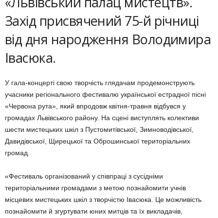
«Львівський палац мистецтв».
Захід присвячений 75-й річниці
від дня народження Володимира
Івасюка.
У гала-концерті свою творчість глядачам продемонструють
учасники регіонального фестивалю української естрадної пісні
«Червона рута», який впродовж квітня-травня відбувся у
громадах Львівського району. На сцені виступлять колективи
шести мистецьких шкіл з Пустомитівської, Зимноводівської,
Давидівської, Щирецької та Оброшинської територіальних
громад.
«Фестиваль організований у співпраці з сусідніми
територіальними громадами з метою познайомити учнів
місцевих мистецьких шкіл з творчістю Івасюка. Це можливість
познайомити й згуртувати юних митців та їх викладачів,