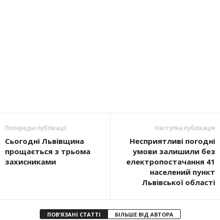
Попередні публікації
Наступна публікація
Сьогодні Львівщина
Несприятливі погодні
прощається з трьома
умови залишили без
захисниками
електропостачання 41
населений пункт
Львівської області
ПОВ'ЯЗАНІ СТАТТІ
БІЛЬШЕ ВІД АВТОРА