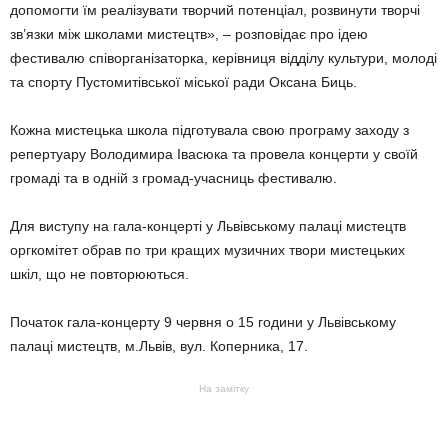
допомогти їм реалізувати творчий потенціал, розвинути творчі
зв’язки між школами мистецтв», – розповідає про ідею
фестивалю співорганізаторка, керівниця відділу культури, молоді
та спорту Пустомитівської міської ради Оксана Биць.
Кожна мистецька школа підготувала свою програму заходу з
репертуару Володимира Івасюка та провела концерти у своїй
громаді та в одній з громад-учасниць фестивалю.
Для виступу на гала-концерті у Львівському палаці мистецтв
оргкомітет обрав по три кращих музичних твори мистецьких
шкіл, що не повторюються.
Початок гала-концерту 9 червня о 15 години у Львівському
палаці мистецтв, м.Львів, вул. Коперника, 17.
На замітку