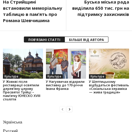
На Стрийщині
Буська міська рада
встановили меморіальну
виділила 650 тис. грн на
таблицю в пам’ять про
підтримку захисників
Романа Шевчишина
ПОВ'ЯЗАНІ СТАТТІ
БІЛЬШЕ ВІД АВТОРА
Культура
Культура
Культура
У Жовкві після
У Нагуєвичах відкрили
У Шептицькому
реставрації освятили
виставку до 170-річчя
відбудеться фестиваль
дерев’яну церкву
Івана Франка
«Сокальська кераміка
Пресвятої Трійці –
— жива традиція»
пам’ятку ЮНЕСКО XVIII
століття
Українська
Русский