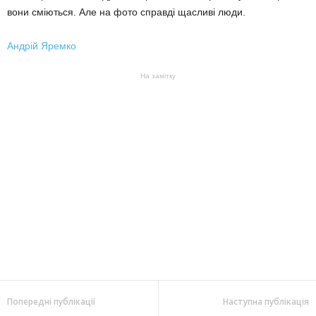
вони сміються. Але на фото справді щасливі люди.
Андрій Яремко
На замітку
Попередні публікації
Наступна публікація