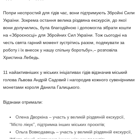
Попри неспростий для гідів час, вони підтримують Збройні Сили
України. Зокрема остання велика різдвяна екскурсія, до якої
вони долучились, була благодійною і допомогла зібрати кошти
на «Зброєносці» для Збройних Сил України. Тож сьогодні на
честь свята гарний момент зустрітись разом, подякувати за
роботу і їх внесок у нашу спільну боротьбу»,– розповіла
Христина Лебедь.
11 найактивніших у міських ініціативах гідів відзначив міський
голова Львова Андрій Садовий і нагородив кожного сувенірними
монетами короля Данила Галицького.
Відзнаки отримали:
Олена Дворкіна – участь у великій різдвяній екскурсії,
“Місто лікує”, підтримка інших міських проєктів;
Ольга Вовкодавець – участь у великій різдвяній екскурсії,