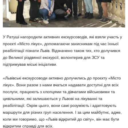
У Ратуші нагородили активних екскурсоводів, які взяли участь у
проєкті «Місто лікує», допомагаючи захисникам під час їхньої
реабілітації пізнати Львів. Відзначено також тих, хто долучився
до Великої різдвяної екскурсії, волонтерив для ЗСУ та
підтримував міські ініціативи.
«Львівські екскурсоводи активно долучились до проєкту «Місто
лікує». Вони разом з нами вчаться надавати доступні для всіх
послуги, працюють з хлопцями та дівчатами військовими та
цивільними, які залишаються у Львові на лікуванні та
реабілітації. Окрім цього, вони самі розуміють і адаптовують
маршрути для різних груп населення. І за цим майбутнє, адже,
коли ми говоримо, що «Львів відкритий до світу», він має бути
відкритим справді для всіх.