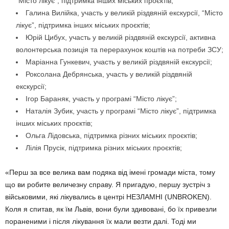
“Місто лікує”, підтримка інших міських проєктів;
Галина Вилійка, участь у великій різдвяній екскурсії, “Місто
лікує”, підтримка інших міських проєктів;
Юрій Цибух, участь у великій різдвяній екскурсії, активна
волонтерська позиція та перерахунок коштів на потреби ЗСУ;
Маріанна Гункевич, участь у великій різдвяній екскурсії;
Роксолана Дебрянська, участь у великій різдвяній
екскурсії;
Ігор Бараняк, участь у програмі “Місто лікує”;
Наталія Зубик, участь у програмі “Місто лікує”, підтримка
інших міських проєктів;
Ольга Лідовська, підтримка різних міських проєктів;
Лілія Прусік, підтримка різних міських проєктів;
«Перш за все велика вам подяка від імені громади міста, тому
що ви робите величезну справу. Я пригадую, першу зустріч з
військовими, які лікувались в центрі НЕЗЛАМНІ (UNBROKEN).
Коля я спитав, як їм Львів, вони були здивовані, бо їх привезли
пораненими і після лікування їх мали везти далі. Тоді ми