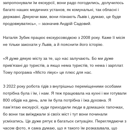
запропонували їм екскурсії, вони радо погодились, долучилось
багато наших медичних установ, як комунальні, так обласні і
державні. Дякуючи вам, вони пізнають Львів і, думаю, це буде
продовжуватись», – зазначив Андрій Садовий.
Наталія Зубик працює екскурсоводкою з 2008 року. Каже її місія
не тільки закохати у Львів, а й пояснити його історію.
«Я дуже дякую місту за те, що нас залучають. Бо ми дуже
прив’язані до туристів, а якщо нема туристів, то нема і зарплат.
Тому програма «Місто лікує» це плюс для нас.
З 2022 року робота гідів з внутрішньо переміщеними особами
потрібна була і їм, і нам. Я теж працювала на кухні і ми готували
800 обідів на день, але їм була потрібна і їжа духовна. Я
пам’ятаю екскурсії, куди приходили люди в домашніх тапочках,
бо вони так виїжджали зі своїх міст і тут вони починали
усміхатись. Це дуже рятує в багатьох ситуаціях. Переглядаючи з
часом фото, я сама думаю, що я такого їм розказувала, що