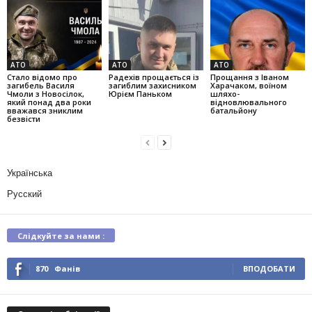
АТО
АТО
АТО
Стало відомо про
Радехів прощається із
Прощання з Іваном
загибель Василя
загиблим захисником
Харачаком, воїном
Чмоли з Новосілок,
Юрієм Паньком
шляхо-
який понад два роки
відновлювального
вважався зниклим
батальйону
безвісти
Українська
Русский
Слідкуйте за нами :
870
Фанів
ВПОДОБАТИ