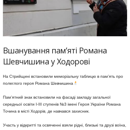
Вшанування пам’яті Романа
Шевчишина у Ходорові
На Стрийщині встановили меморіальну таблицю в пам’ять про
полеглого героя Романа Шевчишина
Пам’ятний знак встановили на фасаді закладу загальної
середньої освіти І-ІІІ ступенів №3 імені Героя України Романа
Точина в місті Ходорів, де навчався захисник.
Участь у відкритті та освяченні взяли рідні, близькі та друзі воїна,