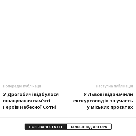
Попередні публікації
Наступна публікація
У Дрогобичі відбулося
У Львові відзначили
вшанування пам’яті
екскурсоводів за участь
Героїв Небесної Сотні
у міських проєктах
ПОВ'ЯЗАНІ СТАТТІ
БІЛЬШЕ ВІД АВТОРА