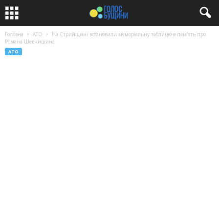
Головна
АТО
На Стрийщині встановили меморіальну таблицю в пам’ять про
Романа Шевчишина
АТО