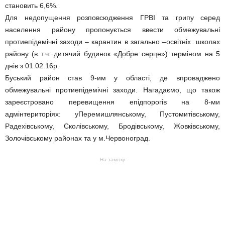
становить 6,6%.
Для недопущення розповсюдження ГРВІ та грипу серед
населення району пропонується ввести обмежувальні
протиепідемічні заходи – карантин в загально –освітніх школах
району (в т.ч. дитячий будинок «Добре серце») терміном на 5
днів з 01.02.16р.
Буський район став 9-им у області, де впроваджено
обмежувальні протиепідемічні заходи. Нагадаємо, що також
зареєстровано перевищення епідпорогів на 8-ми
адмінтериторіях: уПеремишлянському, Пустомитівському,
Радехівському, Сколівському, Бродівському, Жовківському,
Золочівському районах та у м.Червоноград.
На замітку