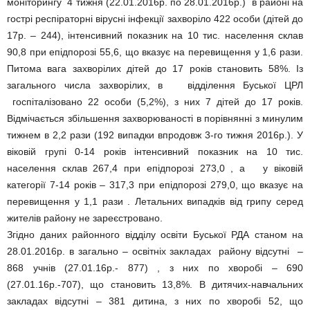
моніторингу 4 тижня (22.01.2016р. по 28.01.2016р.) в районі на
гострі респіраторні вірусні інфекції захворіло 422 особи (дітей до
17р. – 244), інтенсивний показник на 10 тис. населення склав
90,8 при епідпорозі 55,6, що вказує на перевищення у 1,6 рази.
Питома вага захворілих дітей до 17 років становить 58%. Із
загального числа захворілих, в відділення Буської ЦРЛ
госпіталізовано 22 особи (5,2%), з них 7 дітей до 17 років.
Відмічається збільшення захворюваності в порівнянні з минулим
тижнем в 2,2 рази (192 випадки впродовж 3-го тижня 2016р.). У
віковій групі 0-14 років інтенсивний показник на 10 тис.
населення склав 267,4 при епідпорозі 273,0 , а у віковій
категорії 7-14 років – 317,3 при епідпорозі 279,0, що вказує на
перевищення у 1,1 рази . Летальних випадків від грипу серед
жителів району не зареєстровано.
Згідно даних районного відділу освіти Буської РДА станом на
28.01.2016р. в загально – освітніх закладах району відсутні –
868 учнів (27.01.16р.- 877) , з них по хворобі – 690
(27.01.16р.-707), що становить 13,8%. В дитячих-навчальних
закладах відсутні – 381 дитина, з них по хворобі 52, що