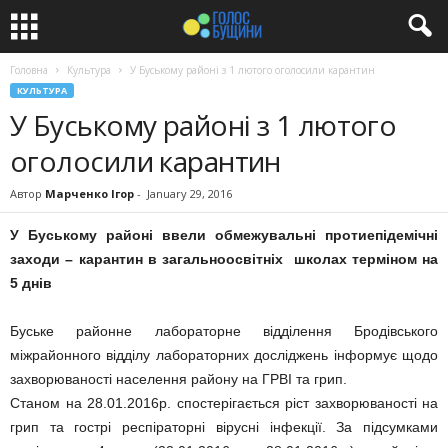
Головна
Культура
У Буському районі з 1 лютого оголосили карантин
КУЛЬТУРА
У Буському районі з 1 лютого
оголосили карантин
Автор
Марченко Ігор
-
January 29, 2016
У Буському районі ввели обмежувальні протиепідемічні
заходи – карантин в загальноосвітніх школах терміном на
5 днів
Буське районне лабораторне відділення Бродівського
міжрайонного відділу лабораторних досліджень інформує щодо
захворюваності населення району на ГРВІ та грип.
Станом на 28.01.2016р. спостерігається ріст захворюваності на
грип та гострі респіраторні вірусні інфекції. За підсумками