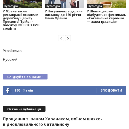
Культура
Культура
Культура
У Жовкві після
У Нагуєвичах відкрили
У Шептицькому
реставрації освятили
виставку до 170-річчя
відбудеться фестиваль
дерев’яну церкву
Івана Франка
«Сокальська кераміка
Пресвятої Трійці –
— жива традиція»
пам’ятку ЮНЕСКО XVIII
століття
Українська
Русский
Слідкуйте за нами :
870
Фанів
ВПОДОБАТИ
Останні публікації
Прощання з Іваном Харачаком, воїном шляхо-
відновлювального батальйону