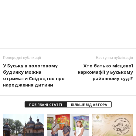
Попередні публікації
Наступна публікація
У Буську в пологовому
Хто батько місцевої
будинку можна
наркомафії у Буському
отримати Свідоцтво про
районному суді?
народження дитини
ПОВ'ЯЗАНІ СТАТТІ
БІЛЬШЕ ВІД АВТОРА