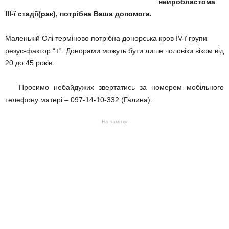
нейробластома
ІІІ-ї стадії(рак), потрібна Ваша допомога.
Маленькій Олі терміново потрібна донорська кров IV-ї групи
резус-фактор “+”. Донорами можуть бути лише чоловіки віком від
20 до 45 років.
Просимо небайдужих звертатись за номером мобільного
телефону матері – 097-14-10-332 (Галина).
На замітку