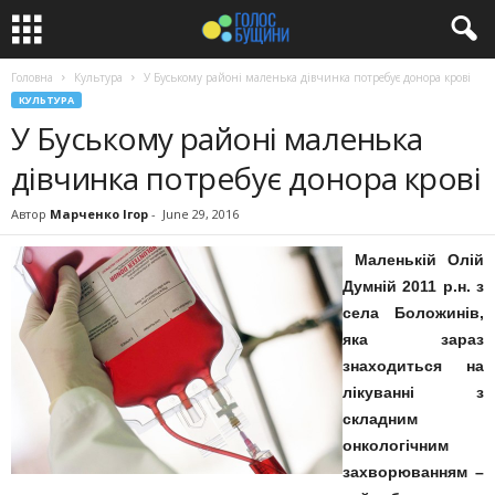
Головна
Культура
У Буському районі маленька дівчинка потребує донора крові
КУЛЬТУРА
У Буському районі маленька
дівчинка потребує донора крові
Автор
Марченко Ігор
-
June 29, 2016
Маленькій Олій
Думній 2011 р.н. з
села Боложинів,
яка зараз
знаходиться на
лікуванні з
складним
онкологічним
захворюванням –