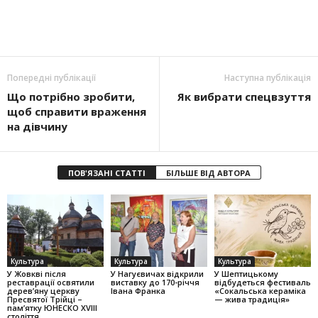
Попередні публікації
Наступна публікація
Що потрібно зробити,
Як вибрати спецвзуття
щоб справити враження
на дівчину
ПОВ'ЯЗАНІ СТАТТІ
БІЛЬШЕ ВІД АВТОРА
Культура
Культура
Культура
У Жовкві після
У Нагуєвичах відкрили
У Шептицькому
реставрації освятили
виставку до 170-річчя
відбудеться фестиваль
дерев’яну церкву
Івана Франка
«Сокальська кераміка
Пресвятої Трійці –
— жива традиція»
пам’ятку ЮНЕСКО XVIII
століття