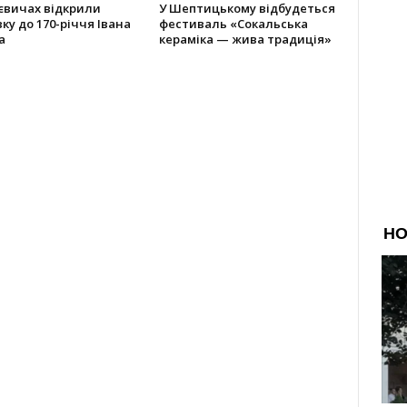
євичах відкрили
У Шептицькому відбудеться
ку до 170-річчя Івана
фестиваль «Сокальська
а
кераміка — жива традиція»