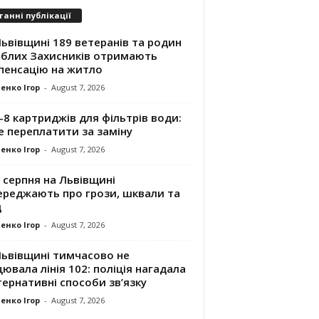
танні публікації
ьвівщині 189 ветеранів та родин
иблих Захисників отримають
пенсацію на житло
енко Ігор
-
August 7, 2026
8 картриджів для фільтрів води:
е переплатити за заміну
енко Ігор
-
August 7, 2026
 серпня на Львівщині
ереджають про грози, шквали та
д
енко Ігор
-
August 7, 2026
Львівщині тимчасово не
ювала лінія 102: поліція нагадала
ернативні способи зв’язку
енко Ігор
-
August 7, 2026