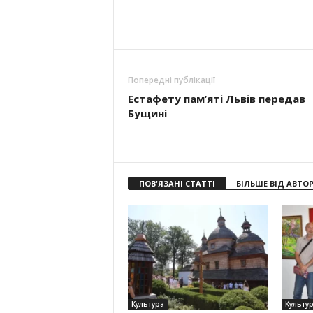
Попередні публікації
Естафету пам’яті Львів передав
Бущині
ПОВ'ЯЗАНІ СТАТТІ
БІЛЬШЕ ВІД АВТО
Культура
Культу