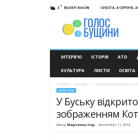
C
BUSKYI RAION
СУБОТА, 8 СЕРПНЯ, 2
3
Голос
Бущини
ІНТЕРВ’Ю
ІСТОРІЯ
АТО
КУЛЬТУРА
ЛИСТИ
ОСВІТА
Головна
Культура
У Буську відкрито пам’ятну п
КУЛЬТУРА
У Буську відкрито
зображенням Кот
Автор
Марченко Ігор
-
November 11, 2014