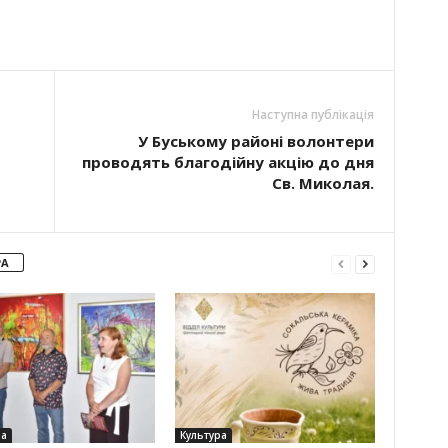
Наступна публікація
У Буському районі волонтери
проводять благодійну акцію до дня
Св. Миколая.
РА
ра
Культура