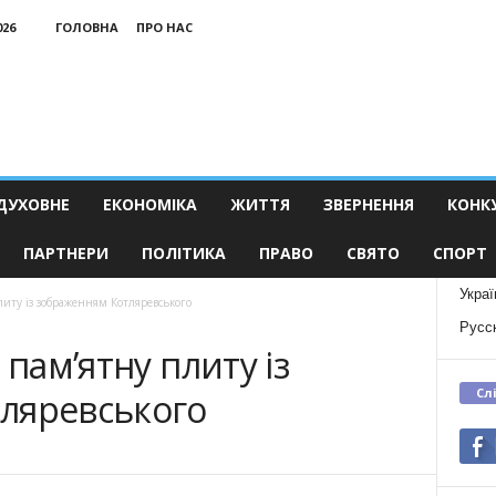
026
ГОЛОВНА
ПРО НАС
ДУХОВНЕ
ЕКОНОМІКА
ЖИТТЯ
ЗВЕРНЕННЯ
КОНК
ПАРТНЕРИ
ПОЛІТИКА
ПРАВО
СВЯТО
СПОРТ
Украї
литу із зображенням Котляревського
Русс
 пам’ятну плиту із
Сл
ляревського