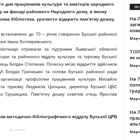
го дня працівників культури та аматорів народного
Ос
у на фасаді районного Народного дому, в якому
На Л
нна бібліотека, урочисто відкрито пам’ятну дошку.
заг
ком
 встановлено до 70 – річчя створення Буської районної
Марч
мені Івана Котляревського.
іотекарі отримали за підтримки Львівської обласної
ТОП-
ьтури та районного відділу культури та туризму Буської
як н
ець Богдан Степаник. Почесну місію відкриття здійснили
Марч
ДА Богдан Гринишин та голова Буської районної ради
На 7
рганізації профспілки працівників культури Михайло
поп
ри та туризму Людмила Ціхоцька, директор Буської ЦБС
гра
а Грушицька. Пам’ятну дошку освятив отець Ярослав
Марч
На 
зав.методично-бібліографічного відділу Буської ЦРБ
прац
альт
На замітку
Марч