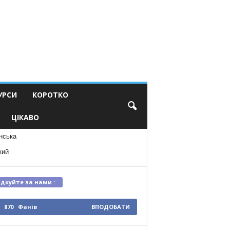
УРСИ
КОРОТКО
ЦІКАВО
нська
кий
ідкуйте за нами :
870
Фанів
ВПОДОБАТИ