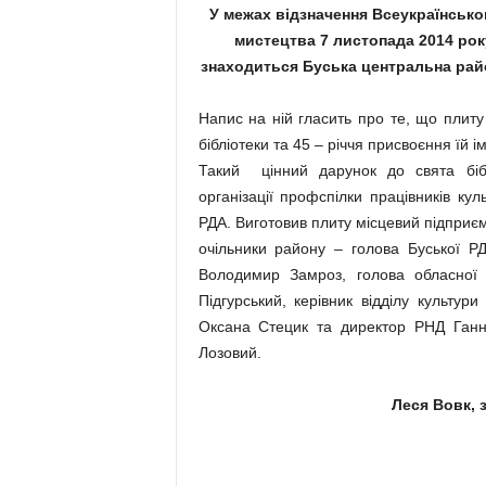
У межах відзначення Всеукраїнсько
мистецтва 7 листопада 2014 рок
знаходиться Буська центральна райо
Напис на ній гласить про те, що плиту
бібліотеки та 45 – річчя присвоєння їй і
Такий цінний дарунок до свята бібл
організації профспілки працівників кул
РДА. Виготовив плиту місцевий підприєм
очільники району – голова Буської Р
Володимир Замроз, голова обласної о
Підгурський, керівник відділу культу
Оксана Стецик та директор РНД Ганн
Лозовий.
Леся Вовк, 