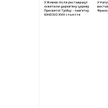
У Жовкві після реставрації
У Нагу
освятили дерев’яну церкву
вистав
Пресвятої Трійці – пам’ятку
Франк
ЮНЕСКО XVIII століття