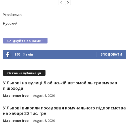
Українська
Русский
Слідкуйте за нами :
870
Фанів
ВПОДОБАТИ
Останні публікації
У Львові на вулиці Любінській автомобіль травмував
пішохода
Марченко Ігор
-
August 6, 2026
У Львові викрили посадовця комунального підприємства
на хабарі 20 тис. грн
Марченко Ігор
-
August 6, 2026