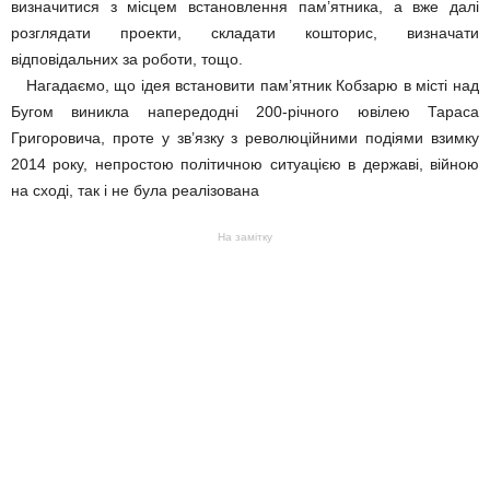
визначитися з місцем встановлення пам’ятника, а вже далі
розглядати проекти, складати кошторис, визначати
відповідальних за роботи, тощо.
Нагадаємо, що ідея встановити пам’ятник Кобзарю в місті над
Бугом виникла напередодні 200-річного ювілею Тараса
Григоровича, проте у зв’язку з революційними подіями взимку
2014 року, непростою політичною ситуацією в державі, війною
на сході, так і не була реалізована
На замітку