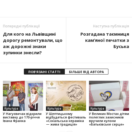
Попередні публікації
Наступна публікація
Для кого на Львівщині
Розгадана таємниця
дорогу ремонтували, що
кам’яної печатки з
аж дорожні знаки
Буська
зупинки знесли?
ПОВ'ЯЗАНІ СТАТТІ
БІЛЬШЕ ВІД АВТОРА
Культура
Культура
Культура
У Нагуєвичах відкрили
У Шептицькому
У Великих Мостах дітям
виставку до 170-річчя
відбудеться фестиваль
полеглих захисників
Івана Франка
«Сокальська кераміка
вручили кулони
— жива традиція»
«Батьківське серце»