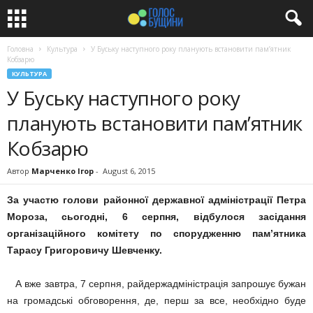
Головна
Культура
У Буську наступного року планують встановити пам’ятник
Кобзарю
КУЛЬТУРА
У Буську наступного року
планують встановити пам’ятник
Кобзарю
Автор
Марченко Ігор
-
August 6, 2015
За участю голови районної державної адміністрації Петра
Мороза, сьогодні, 6 серпня, відбулося засідання
організаційного комітету по спорудженню пам’ятника
Тарасу Григоровичу Шевченку.
А вже завтра, 7 серпня, райдержадміністрація запрошує бужан
на громадські обговорення, де, перш за все, необхідно буде