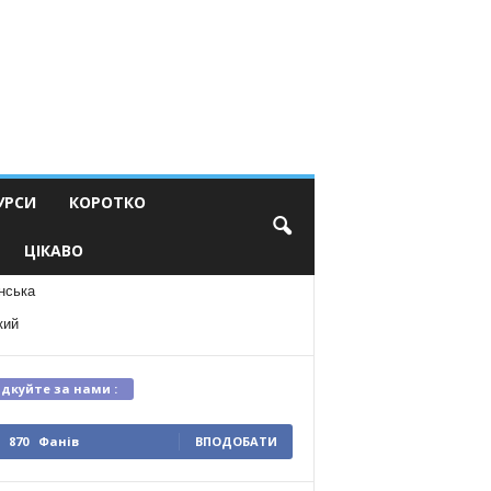
УРСИ
КОРОТКО
ЦІКАВО
нська
кий
ідкуйте за нами :
870
Фанів
ВПОДОБАТИ