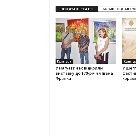
ПОВ'ЯЗАНІ СТАТТІ
БІЛЬШЕ ВІД АВТО
Культура
Культу
У Нагуєвичах відкрили
У Шеп
виставку до 170-річчя Івана
фести
Франка
керам