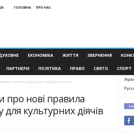
26
ГОЛОВНА
ПРО НАС
ДУХОВНЕ
ЕКОНОМІКА
ЖИТТЯ
ЗВЕРНЕННЯ
КОНК
ПАРТНЕРИ
ПОЛІТИКА
ПРАВО
СВЯТО
СПОРТ
Украї
равила перетину кордону для культурних діячів
Русс
и про нові правила
Сл
 для культурних діячів