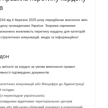
в
244 від 4 березня 2025 року передбачає внесення змін
рдону громадянами України. Зокрема окремими
 визначено можливість перетину кордону для категорій
 стратегічних комунікацій, медіа та інформаційної
рдон
ть виїхати за кордон за умови виконання правил
вності підтвердних документів:
ратегічних комунікацій або Мінцифри до Адміністрації
 поїздки;
 (з перекладом українською);
дповідними відмітками територіальних центрів
мки або військово-обліковий документ в електронній