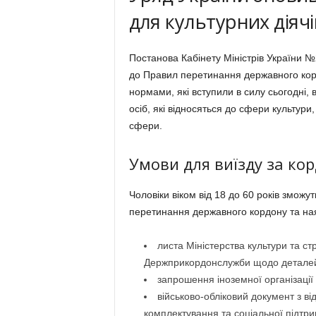
для культурних діячі
Постанова Кабінету Міністрів України №
до Правил перетинання державного ко
нормами, які вступили в силу сьогодні,
осіб, які відносяться до сфери культури,
сфери.
Умови для виїзду за ко
Чоловіки віком від 18 до 60 років зможу
перетинання державного кордону та ная
листа Міністерства культури та ст
Держприкордонслужби щодо деталей
запрошення іноземної організації
військово-обліковий документ з ві
комплектування та соціальної підтри