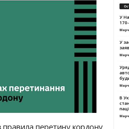
Ос
У На
170-
Марч
У за
заяв
Марч
Уря
авт
буд
Марч
В Ук
стан
паці
Марч
в правила перетину кордону