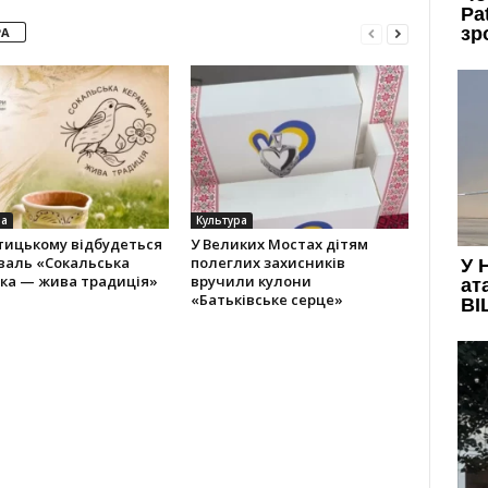
РА
ра
Культура
тицькому відбудеться
У Великих Мостах дітям
валь «Сокальська
полеглих захисників
іка — жива традиція»
вручили кулони
«Батьківське серце»