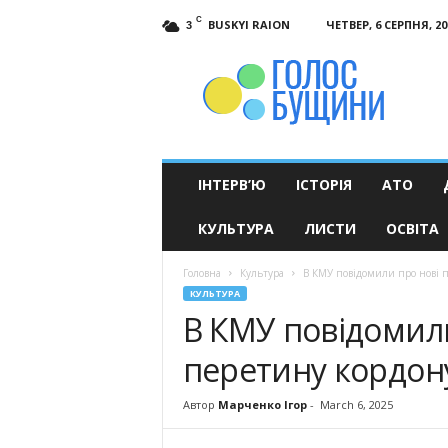
C
BUSKYI RAION
ЧЕТВЕР, 6 СЕРПНЯ, 20
3
Голос
Бущини
ІНТЕРВ’Ю
ІСТОРІЯ
АТО
КУЛЬТУРА
ЛИСТИ
ОСВІТА
Головна
Культура
В КМУ повідомили про нові п
КУЛЬТУРА
В КМУ повідомил
перетину кордону
Автор
Марченко Ігор
-
March 6, 2025