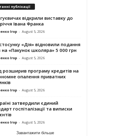
танні публікації
гуєвичах відкрили виставку до
річчя Івана Франка
енко Ігор
-
August 5, 2026
стосунку «Дія» відновили подання
 на «Пакунок школяра» 5 000 грн
енко Ігор
-
August 5, 2026
д розширив програму кредитів на
ономне опалення приватних
инків
енко Ігор
-
August 5, 2026
раїні затвердили єдиний
дарт госпіталізації та виписки
єнтів
енко Ігор
-
August 5, 2026
Завантажити більше