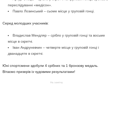
переслідуванні «медісон».
Павло Лозинський – сьоме місце у груповій гонці.
Серед молодших учасників:
Владислав Мендляр – срібло у груповій гонці та восьме
місце в скретчі.
Іван Андруневчин – четверте місце у груповій гонці і
дванадцяте в скретчі.
Юні спортсмени здобули 4 срібних та 1 бронзову медаль.
Вітаємо призерів із чудовими результатами!
На замітку