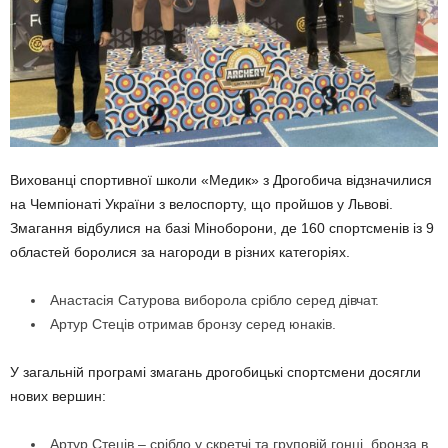
Вихованці спортивної школи «Медик» з Дрогобича відзначилися
на Чемпіонаті України з велоспорту, що пройшов у Львові.
Змагання відбулися на базі Міноборони, де 160 спортсменів із 9
областей боролися за нагороди в різних категоріях.
Анастасія Сатурова виборола срібло серед дівчат.
Артур Стеців отримав бронзу серед юнаків.
У загальній програмі змагань дрогобицькі спортсмени досягли
нових вершин:
Артур Стеців – срібло у скретчі та груповій гонці, бронза в