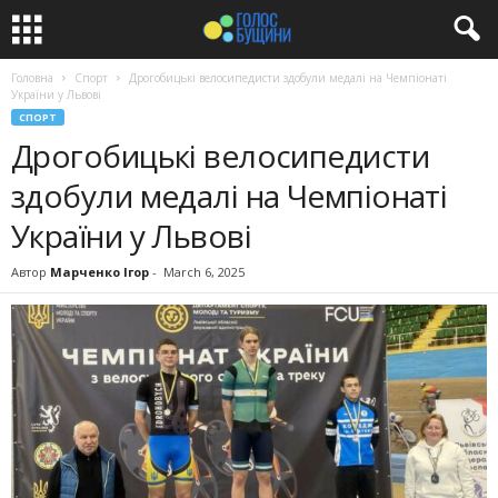
Головна
Спорт
Дрогобицькі велосипедисти здобули медалі на Чемпіонаті
України у Львові
СПОРТ
Дрогобицькі велосипедисти
здобули медалі на Чемпіонаті
України у Львові
Автор
Марченко Ігор
-
March 6, 2025