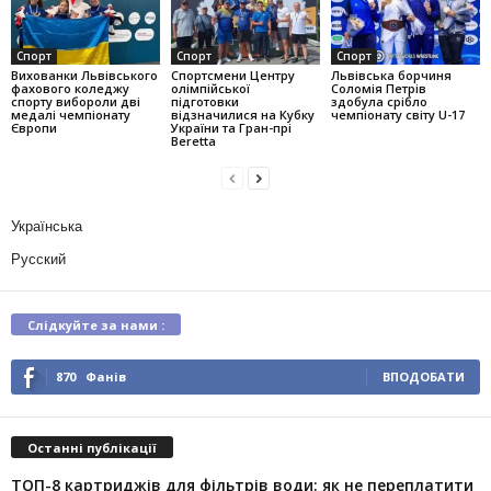
Спорт
Спорт
Спорт
Вихованки Львівського
Спортсмени Центру
Львівська борчиня
фахового коледжу
олімпійської
Соломія Петрів
спорту вибороли дві
підготовки
здобула срібло
медалі чемпіонату
відзначилися на Кубку
чемпіонату світу U-17
Європи
України та Гран-прі
Beretta
Українська
Русский
Слідкуйте за нами :
870
Фанів
ВПОДОБАТИ
Останні публікації
ТОП-8 картриджів для фільтрів води: як не переплатити