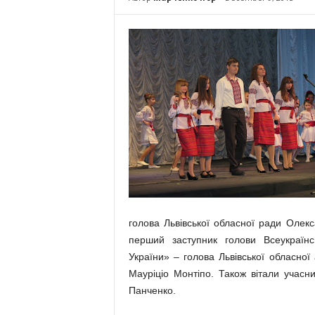
голова Львівської обласної ради Олек
перший заступник голови Всеукраїнськ
України» – голова Львівської обласної 
Мауріціо Монтіпо. Також вітали учасн
Панченко.