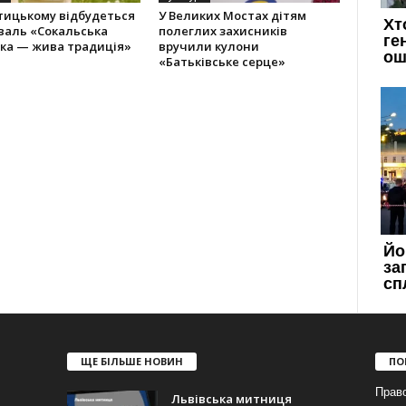
тицькому відбудеться
У Великих Мостах дітям
валь «Сокальська
полеглих захисників
іка — жива традиція»
вручили кулони
«Батьківське серце»
ЩЕ БІЛЬШЕ НОВИН
ПО
Прав
Львівська митниця