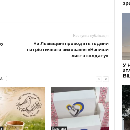
Наступна публікація
ву
На Львівщині проводять години
патріотичного виховання «Напиши
листа солдату»
РА
ра
Культура