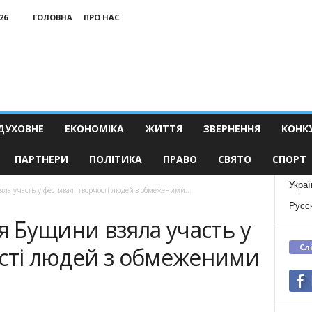
26
ГОЛОВНА
ПРО НАС
ДУХОВНЕ
ЕКОНОМІКА
ЖИТТЯ
ЗВЕРНЕННЯ
КОНК
ПАРТНЕРИ
ПОЛІТИКА
ПРАВО
СВЯТО
СПОРТ
Украї
яла участь у фестивалі творчості людей з обмеженими...
Русс
ія Бущини взяла участь у
Сл
ості людей з обмеженими