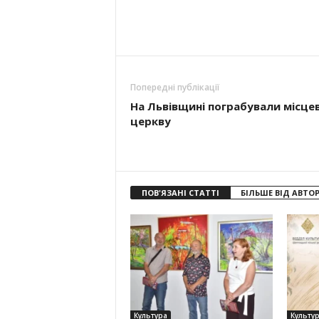
Попередні публікації
На Львівщині пограбували місце
церкву
ПОВ'ЯЗАНІ СТАТТІ
БІЛЬШЕ ВІД АВТО
Культура
Культу