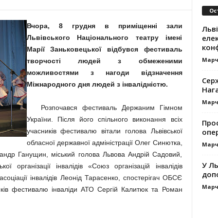
Ос
Вчора, 8 грудня в приміщенні зали
Льв
елек
Львівського Національного театру імені
кон
Марії Заньковецької відбувся фестиваль
Марч
творчості людей з обмеженими
можливостями з нагоди відзначення
Серж
Міжнародного дня людей з інвалідністю.
Наг
Марч
Розпочався фестиваль Держаним Гімном
України. Після його спільного виконання всіх
Про
опе
учасників фестивалю вітали голова Львівської
обласної державної адміністрації Олег Синютка,
Марч
сандр Ганущин, міський голова Львова Андрій Садовий,
У Ль
ої організації інвалідів «Союз організацій інвалідів
допо
асоціації інвалідів Леонід Тарасенко, спостерігач ОБСЄ
Марч
иків фестивалю інваліди АТО Сергій Калитюк та Роман