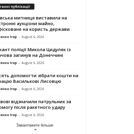
танні публікації
івська митниця виставила на
тронні аукціони майно,
фісковане на користь держави
енко Ігор
-
August 6, 2026
ант поліції Микола Цидуляк із
ачова загинув на Донеччині
енко Ігор
-
August 6, 2026
сять допомогти зібрати кошти на
рацію Василькові Лисовцю
енко Ігор
-
August 6, 2026
вові відзначили патрульних за
могу після ракетного удару
енко Ігор
-
August 6, 2026
Завантажити більше