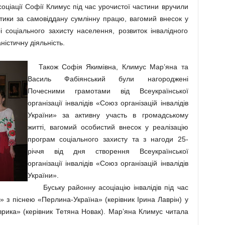
ціації Софії Климус під час урочистої частини
вручили
ітики за самовіддану сумлінну працю, вагомий внесок у
і соціального захисту населення, розвиток інвалідного
ністичну діяльність.
Також Софія Якимівна, Климус Мар’яна та
Василь Фабіянський були нагороджені
Почесними грамотами від Всеукраїнської
організації інвалідів «Союз організацій інвалідів
України» за активну участь в громадському
житті, вагомий особистий внесок у реалізацію
програм соціального захисту та з нагоди 25-
річчя від дня створення Всеукраїнської
організації інвалідів «Союз організацій інвалідів
України».
Буську районну асоціацію інвалідів під час
» з піснею «Перлина-Україна» (керівник Ірина Лаврін) у
врика» (керівник Тетяна Новак). Мар’яна Климус читала