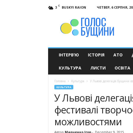
C
BUSKYI RAION
ЧЕТВЕР, 6 СЕРПНЯ, 20
3
Голос
Бущини
ІНТЕРВ’Ю
ІСТОРІЯ
АТО
КУЛЬТУРА
ЛИСТИ
ОСВІТА
Головна
Культура
У Львові делегація Бущини вз
КУЛЬТУРА
У Львові делегац
фестивалі творч
можливостями
Автор
Марченко Ігор
-
December 9, 2015