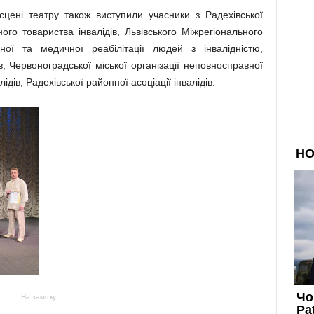
ні театру також виступили учасники з Радехівської
нного товариства інвалідів, Львівського Міжрегіонального
йної та медичної реабілітації людей з інвалідністю,
ів, Червоноградської міської організації неповносправної
ідів, Радехівської районної асоціації інвалідів.
На замітку