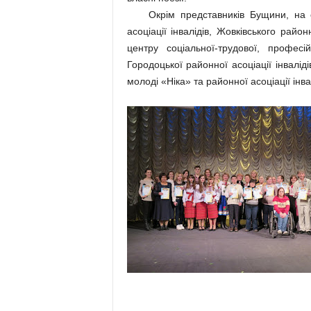
Окрім представників Бущини, на сце
асоціації інвалідів, Жовківського райо
центру соціальної-трудової, професі
Городоцької районної асоціації інвалід
молоді «Ніка» та районної асоціації інвал