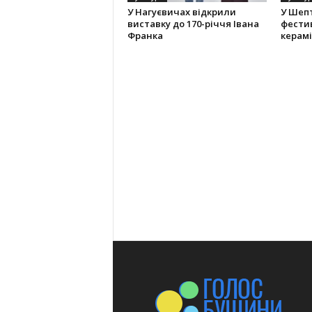
У Нагуєвичах відкрили
У Шеп
виставку до 170-річчя Івана
фести
Франка
керам