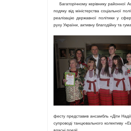
Багаторічному керівнику районної Асо
подяку від міністерства
соціальної пол
реалізацію державної політики у сфер
руху України, активну благодійну та гума
фесту представив ансамбль «Діти Надії
супроводі танцювального колективу «Е
власні поезії.