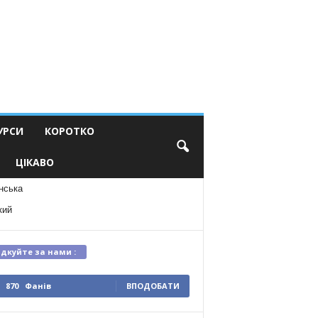
УРСИ
КОРОТКО
ЦІКАВО
нська
кий
ідкуйте за нами :
870
Фанів
ВПОДОБАТИ