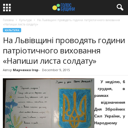
Головна
Культура
На Львівщині проводять години патріотичного виховання
«Напиши листа солдату»
КУЛЬТУРА
На Львівщині проводять години
патріотичного виховання
«Напиши листа солдату»
Автор
Марченко Ігор
-
December 9, 2015
У неділю, 6
грудня, в
рамках
відзначення
Дня Збройних
Сил України, у
Народному