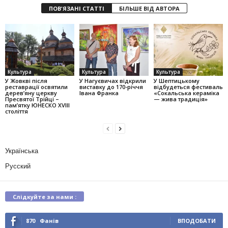
ПОВ'ЯЗАНІ СТАТТІ
БІЛЬШЕ ВІД АВТОРА
Культура
Культура
Культура
У Жовкві після
У Нагуєвичах відкрили
У Шептицькому
реставрації освятили
виставку до 170-річчя
відбудеться фестиваль
дерев’яну церкву
Івана Франка
«Сокальська кераміка
Пресвятої Трійці –
— жива традиція»
пам’ятку ЮНЕСКО XVIII
століття
Українська
Русский
Слідкуйте за нами :
870
Фанів
ВПОДОБАТИ