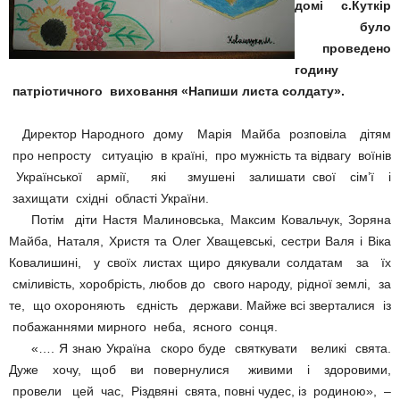
домі с.Куткір
було
проведено
годину
патріотичного виховання «Напиши листа солдату».
Директор Народного дому Марія Майба розповіла дітям
про непросту ситуацію в країні, про мужність та відвагу воїнів
Української армії, які змушені залишати свої сім’ї і
захищати східні області України.
Потім діти Настя Малиновська, Максим Ковальчук, Зоряна
Майба, Наталя, Христя та Олег Хващевські, сестри Валя і Віка
Ковалишині, у своїх листах щиро дякували солдатам за їх
сміливість, хоробрість, любов до свого народу, рідної землі, за
те, що охороняють єдність держави. Майже всі зверталися із
побажаннями мирного неба, ясного сонця.
«…. Я знаю Україна скоро буде святкувати великі свята.
Дуже хочу, щоб ви повернулися живими і здоровими,
провели цей час, Різдвяні свята, повні чудес, із родиною», –