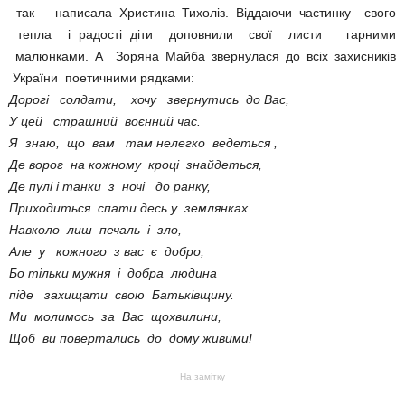
так написала Христина Тихоліз. Віддаючи частинку свого
тепла і радості діти доповнили свої листи гарними
малюнками. А Зоряна Майба звернулася до всіх захисників
України поетичними рядками:
Дорогі солдати, хочу звернутись до Вас,
У цей страшний воєнний час.
Я знаю, що вам там нелегко ведеться ,
Де ворог на кожному кроці знайдеться,
Де пулі і танки з ночі до ранку,
Приходиться спати десь у землянках.
Навколо лиш печаль і зло,
Але у кожного з вас є добро,
Бо тільки мужня і добра людина
піде захищати свою Батьківщину.
Ми молимось за Вас щохвилини,
Щоб ви повертались до дому живими!
На замітку