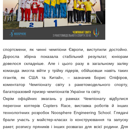
спортсмени, як чинні чемпіони Європи, виступили достойно.
Доросла збірна показала стабільний результат, юніорам
довелося складніше. Але і цього разу в загальному заліку
команда змогла війти у трійку лідерів, обійшовши навіть таких
гігантів, як США та Китай», – зазначив Борис Оліфіров,
коментатор Чемпіонату світу з ракетомодельного спорту,
багаторазовий призер чемпіонатів України та світу.
Окрім офіційних змагань у рамках Чемпіонату відбулися
перегони коптерів Copters Race, виставка роботів й інших
технологічних розробок Noosphere Engineering School. Глядачі
брали участь у майстер-класах із конструювання та запуску
ракет, розпису пряників і інших розвагах для всієї родини. Для