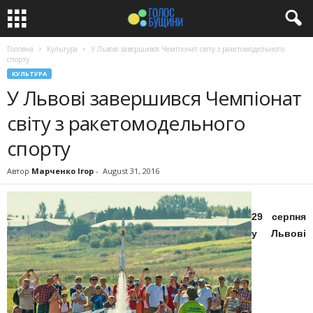
Головна
Культура
У Львові завершився Чемпіонат світу з ракетомодельного
спорту
КУЛЬТУРА
У Львові завершився Чемпіонат
світу з ракетомодельного
спорту
Автор
Марченко Ігор
-
August 31, 2016
29 серпня
у Львові