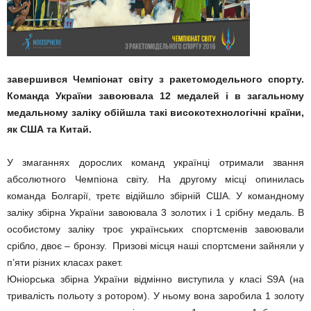
завершився Чемпіонат світу з ракетомодельного спорту.
Команда України завоювала 12 медалей і в загальному
медальному заліку обійшла такі високотехнологічні країни,
як США та Китай.
У змаганнях дорослих команд українці отримали звання
абсолютного Чемпіона світу. На другому місці опинилась
команда Болгарії, третє відійшло збірній США. У командному
заліку збірна України завоювала 3 золотих і 1 срібну медаль. В
особистому заліку троє українських спортсменів завоювали
срібло, двоє – бронзу. Призові місця наші спортсмени зайняли у
п’яти різних класах ракет.
Юніорська збірна України відмінно виступила у класі S9A (на
тривалість польоту з ротором). У ньому вона заробила 1 золоту