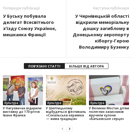
Попередні публікації
Наступна публікація
У Буську побувала
У Чернівецькій області
делегат Всесвітнього
відкрили меморіальну
з’їзду Союзу Українок,
дошку загиблому в
мешканка Франції
Донецькому аеропорту
кіборгу-Герою
Володимиру Бузенку
ПОВ'ЯЗАНІ СТАТТІ
БІЛЬШЕ ВІД АВТОРА
Культура
Культура
Культура
У Нагуєвичах відкрили
У Шептицькому
У Великих Мостах дітям
виставку до 170-річчя
відбудеться фестиваль
полеглих захисників
Івана Франка
«Сокальська кераміка
вручили кулони
— жива традиція»
«Батьківське серце»