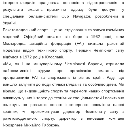
інтернет-глядачів працювала повноцінна відеотрансляція, а
результати змагань практично одразу були доступні у
спеціальній онлайн-системі Cup Navigator, розробленій в
Україні.
Ракетомодельний спорт – це конструювання та запуск космічних
моделей. Офіційний початок він бере в 1962 році, коли
Міжнародна авіаційна федерація (FAI) визнала ракетний
моделізм видом технічного спорту. Перший Чемпіонат світу
відбувся в 1972 році в Югославії.
«Ми, як і на минулорічному Чемпіонаті Європи, отримали
найпозитивніші відгуки про організацію змагань від
представників FAI та спортсменів із різних країн. Раді, що
вийшло залучити до події стільки глядачів та особливо дітей. Ми
віримо, що видовищнiсть спорту та перемоги наших спортсменів
викличуть у них інтерес до технічних спеціальностей і позитивно
вплинуть на розвиток нового інженерного покоління нашої
країни», ¬– прокоментував директор Чемпіонату світу з
ракетомодельного спорту, директор з інновацій компанії
Noosphere Михайло Рябоконь.