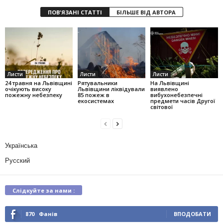
ПОВ'ЯЗАНІ СТАТТІ
БІЛЬШЕ ВІД АВТОРА
Листи
Листи
Листи
24 травня на Львівщині
Рятувальники
На Львівщині
очікують високу
Львівщини ліквідували
виявлено
пожежну небезпеку
85 пожеж в
вибухонебезпечні
екосистемах
предмети часів Другої
світової
Українська
Русский
Слідкуйте за нами :
870
Фанів
ВПОДОБАТИ