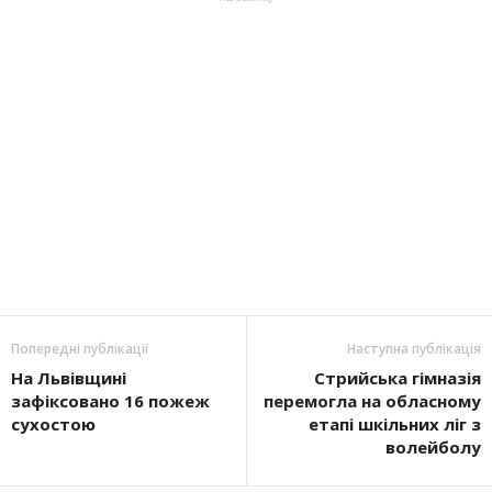
Попередні публікації
Наступна публікація
На Львівщині
Стрийська гімназія
зафіксовано 16 пожеж
перемогла на обласному
сухостою
етапі шкільних ліг з
волейболу