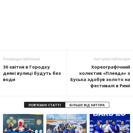
Попередні публікації
Наступна публікація
30 квітня в Городку
Хореографічний
деякі вулиці будуть без
колектив «Плеяда» з
води
Буська здобув золото на
фестивалі в Римі
ПОВ'ЯЗАНІ СТАТТІ
БІЛЬШЕ ВІД АВТОРА