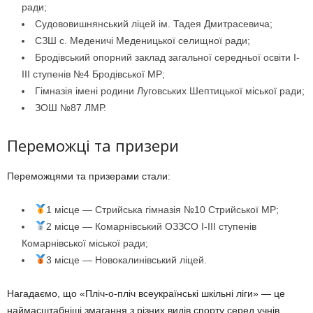
ради;
Судововишнянський ліцей ім. Тадея Дмитрасевича;
СЗШ с. Меденичі Меденицької селищної ради;
Бродівський опорний заклад загальної середньої освіти І-
ІІІ ступенів №4 Бродівської МР;
Гімназія імені родини Луговських Шептицької міської ради;
ЗОШ №87 ЛМР.
Переможці та призери
Переможцями та призерами стали:
1 місце — Стрийська гімназія №10 Стрийської МР;
2 місце — Комарнівський ОЗЗСО І-ІІІ ступенів
Комарнівської міської ради;
3 місце — Новокалинівський ліцей.
Нагадаємо, що «Пліч-о-пліч всеукраїнські шкільні ліги» — це
наймасштабніші змагання з різних видів спорту серед учнів