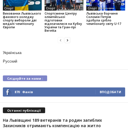
Спорт
Спорт
Спорт
Вихованки Львівського
Спортсмени Центру
Львівська борчиня
фахового коледжу
олімпійської
Соломія Петрів
спорту вибороли дві
підготовки
здобула срібло
медалі чемпіонату
відзначилися на Кубку
чемпіонату світу U-17
Європи
України та Гран-прі
Beretta
Українська
Русский
Слідкуйте за нами :
870
Фанів
ВПОДОБАТИ
Останні публікації
На Львівщині 189 ветеранів та родин загиблих
Захисників отримають компенсацію на житло