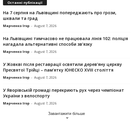
Останні публікації
На 7 серпня на Львівщині попереджають про грози,
шквали та град
Марченко Ігор
-
August 7, 2026
На Львівщині тимчасово не працювала лінія 102: поліція
нагадала альтернативні способи зв’язку
Марченко Ігор
-
August 7, 2026
У Жовкві після реставрації освятили дерев’яну церкву
Пресвятої Трійці – пам’ятку ЮНЕСКО XVIII століття
Марченко Ігор
-
August 7, 2026
У Яворівській громаді перекриють рух через чемпіонат
України з велоспорту
Марченко Ігор
-
August 7, 2026
Завантажити більше