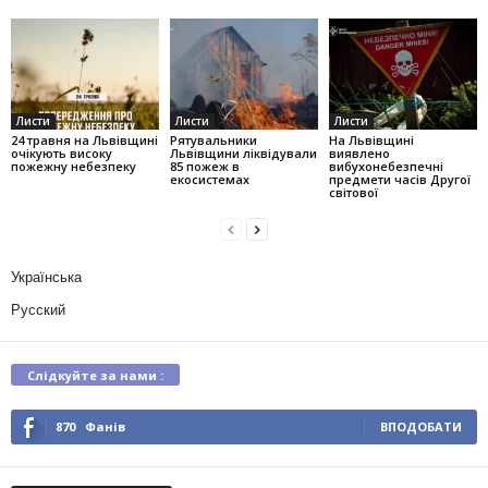
Листи
Листи
Листи
24 травня на Львівщині
Рятувальники
На Львівщині
очікують високу
Львівщини ліквідували
виявлено
пожежну небезпеку
85 пожеж в
вибухонебезпечні
екосистемах
предмети часів Другої
світової
Українська
Русский
Слідкуйте за нами :
870
Фанів
ВПОДОБАТИ