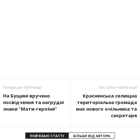
Попередні публікації
Наступна публікація
На Бущині вручено
Красненська селищна
посвідчення та нагрудні
територіальна громада
знаки “Мати-героїня”
має нового очільника та
секретаря
ПОВ'ЯЗАНІ СТАТТІ
БІЛЬШЕ ВІД АВТОРА