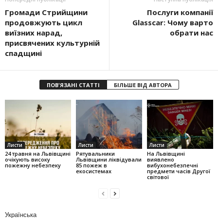
Громади Стрийщини
Послуги компанії
продовжують цикл
Glasscar: Чому варто
виїзних нарад,
обрати нас
присвячених культурній
спадщині
ПОВ'ЯЗАНІ СТАТТІ
БІЛЬШЕ ВІД АВТОРА
Листи
Листи
Листи
24 травня на Львівщині
Рятувальники
На Львівщині
очікують високу
Львівщини ліквідували
виявлено
пожежну небезпеку
85 пожеж в
вибухонебезпечні
екосистемах
предмети часів Другої
світової
Українська