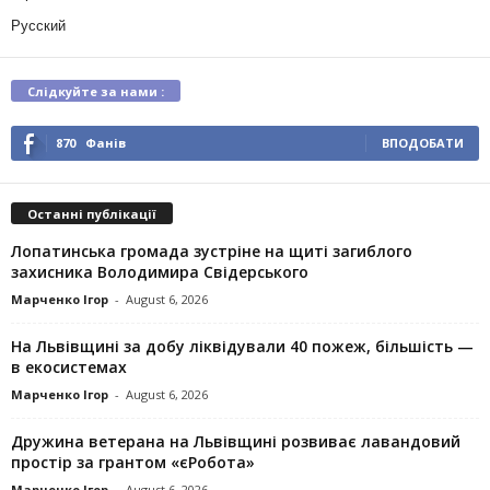
Русский
Слідкуйте за нами :
870
Фанів
ВПОДОБАТИ
Останні публікації
Лопатинська громада зустріне на щиті загиблого
захисника Володимира Свідерського
Марченко Ігор
-
August 6, 2026
На Львівщині за добу ліквідували 40 пожеж, більшість —
в екосистемах
Марченко Ігор
-
August 6, 2026
Дружина ветерана на Львівщині розвиває лавандовий
простір за грантом «єРобота»
Марченко Ігор
-
August 6, 2026