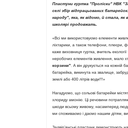
Пластуни гуртка "Проліски" НВК "Зад
селі збір відпрацьованих батарейок.
народу", яка, як відомо, й стала, як 
школярі продовжать.
«Всі ми використовуємо елементи живл
ліхтарики, а також телефони, плеєри, фо
каже виховниця гуртка, вчитель екологі
неробочих елементів живлення, мало хт
корзини"
. А він друкується на кожній 
батарейка, викинута на звалище, забру
землі або 400 літрів води!!!»
Нагадуємо, що сольові батарейки містят
хлориду амонію. Ці речовини потрапляю
шкоди всьому живому, насамперед людин
ми споживаємо і даємо нашим дітям, ви
Задвір’янські пластуни демонструють на