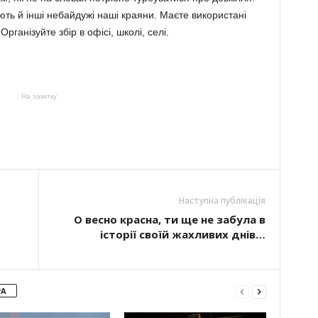
ють й інші небайдужі наші краяни. Маєте використані
рганізуйте збір в офісі, школі, селі.
На замітку
Наступна публікація
О весно красна, ти ще не забула в
історії своїй жахливих днів…
РА