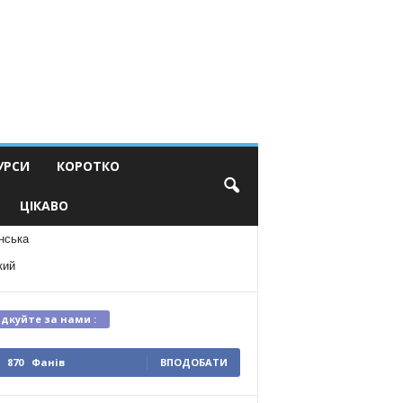
УРСИ
КОРОТКО
ЦІКАВО
нська
кий
ідкуйте за нами :
870
Фанів
ВПОДОБАТИ