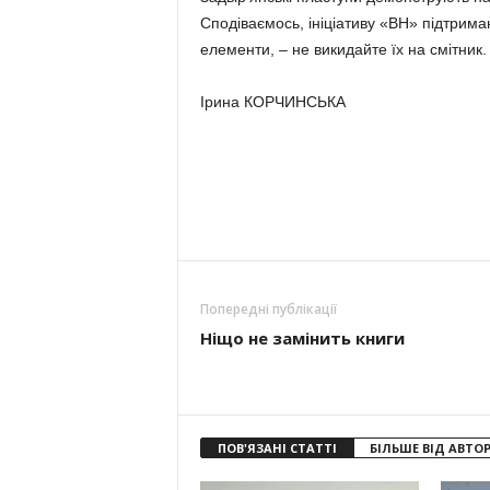
Сподіваємось, ініціативу «ВН» підтрима
елементи, – не викидайте їх на смітник. О
Ірина КОРЧИНСЬКА
Попередні публікації
Ніщо не замінить книги
ПОВ'ЯЗАНІ СТАТТІ
БІЛЬШЕ ВІД АВТО