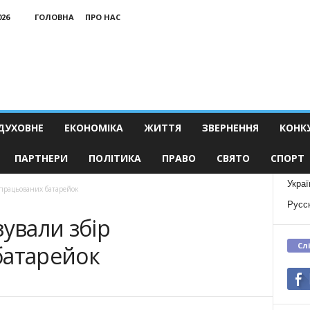
026
ГОЛОВНА
ПРО НАС
ДУХОВНЕ
ЕКОНОМІКА
ЖИТТЯ
ЗВЕРНЕННЯ
КОНК
ПАРТНЕРИ
ПОЛІТИКА
ПРАВО
СВЯТО
СПОРТ
Украї
дпрацьованих батарейок
Русс
зували збір
Сл
батарейок