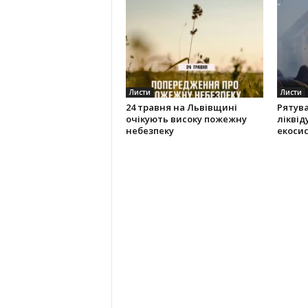
Листи
Листи
24 травня на Львівщині
Рятув
очікують високу пожежну
ліквід
небезпеку
екоси