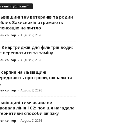
танні публікації
ьвівщині 189 ветеранів та родин
иблих Захисників отримають
пенсацію на житло
енко Ігор
-
August 7, 2026
8 картриджів для фільтрів води:
е переплатити за заміну
енко Ігор
-
August 7, 2026
 серпня на Львівщині
ереджають про грози, шквали та
д
енко Ігор
-
August 7, 2026
Львівщині тимчасово не
ювала лінія 102: поліція нагадала
ернативні способи зв’язку
енко Ігор
-
August 7, 2026