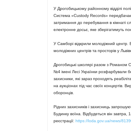
У Дрогобицькому районному відділі поліц
Система «Custody Records» передбачає 
затримання до перебування в кімнаті сл
електронне досьє, яке зберігатимуть пон
У Самборі відкрили молодіжний центр. 
молодіжних центрів та просторів у Львів
Дрогобицькі школярі разом з Романом С
№4 імені Лесі Українки розфарбували бой
захисники, які зараз проходять реабіліт
на аукціонах під час своїх концертів. 
оборонців.
Рідних захисників і захисниць запрошую
Будинку воїна. Відбудеться він завтра, 1
реєстрації:
https://loda.gov.ua/news/8139