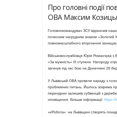
Про головні події п
ОВА Максим Козиць
Головнокомандувач ЗСУ відзначив нашог
почесним нагрудним знаком «Золотий Хр
повномасштабного вторгнення захищає У
Військовослужбовця Юрія Романчука з 
«За мужність» IIІ ступеня. Нагороду от
загинув під час бою на Донеччині 28 бе
У Львівській ОВА провели нараду з гол
проблемних питань. Йшлось зокрема про
перехідних залишків субвенцій з держбю
оповіщення. Більше інформації:
https:/
«єРобота»: на Львівщині створять пона