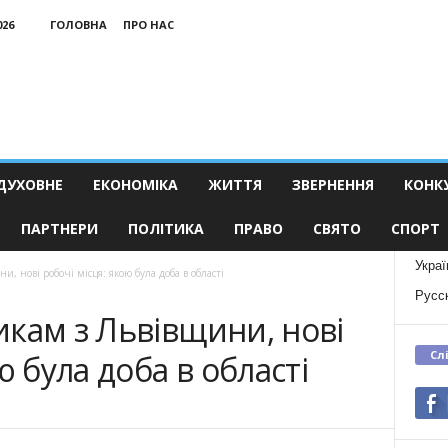
026
ГОЛОВНА
ПРО НАС
ДУХОВНЕ
ЕКОНОМІКА
ЖИТТЯ
ЗВЕРНЕННЯ
КОНК
ПАРТНЕРИ
ПОЛІТИКА
ПРАВО
СВЯТО
СПОРТ
Украї
, нові робочі місця: якою була доба в області
Русс
кам з Львівщини, нові
Сл
ю була доба в області