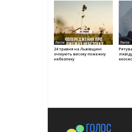
Листи
Листи
24 травня на Львівщині
Рятув
очікують високу пожежну
ліквід
небезпеку
екоси