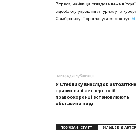
Вітряки, найвища оглядова вежа в Укра
відеоблогу управління туризму та курорт
Самбірщину. Переглянути можна тут:
ht
Попередні публікації
У Стебнику внаслідок автозіткн
травмовані четверо осіб –
правоохоронці встановлюють
обставини події
ПОВ'ЯЗАНІ СТАТТІ
БІЛЬШЕ ВІД АВТО