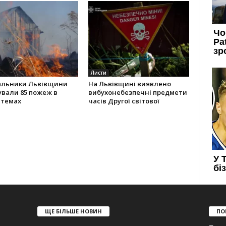
Листи
альники Львівщини
На Львівщині виявлено
ували 85 пожеж в
вибухонебезпечні предмети
стемах
часів Другої світової
ЩЕ БІЛЬШЕ НОВИН
ПО