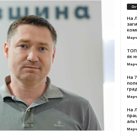
Ос
На Л
заг
ком
Марч
ТОП-
як н
Марч
На 7
поп
гра
Марч
На 
прац
альт
Марч