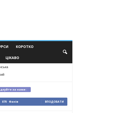
УРСИ
КОРОТКО
ЦІКАВО
нська
кий
ідкуйте за нами :
870
Фанів
ВПОДОБАТИ