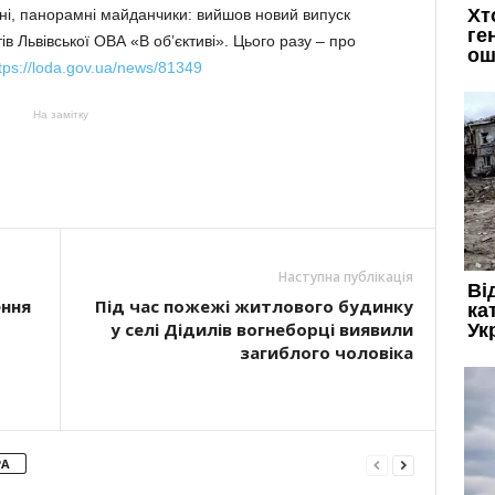
їні, панорамні майданчики: вийшов новий випуск
ів Львівської ОВА «В об’єктиві». Цього разу – про
tps://loda.gov.ua/news/81349
На замітку
Наступна публікація
ення
Під час пожежі житлового будинку
у селі Дідилів вогнеборці виявили
загиблого чоловіка
РА