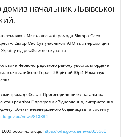
овідомив начальник Львівської
кий.
о земляка з Миколаївської громади Віктора Саса
ест». Віктор Сас був учасником АТО та з перших днів
країну від російського окупанта.
Волсвина Червоноградського району удостоїли ордена
римав син загиблого Героя. 39-річний Юрій Романчук
резня.
овами громад області. Проговорили низку нагальних
 стан реалізації програми єВідновлення, використання
джету, об’єкти незавершеного будівництва та систему
/loda.gov.ua/news/81388

д 1600 робочих місць:
https://loda.gov.ua/news/81356
