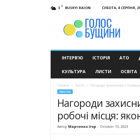
C
BUSKYI RAION
СУБОТА, 8 СЕРПНЯ, 2
3
Голос
Бущини
ІНТЕРВ’Ю
ІСТОРІЯ
АТО
КУЛЬТУРА
ЛИСТИ
ОСВІТА
Головна
Листи
Нагороди захисникам з Львівщини
ЛИСТИ
Нагороди захисни
робочі місця: яко
Автор
Марченко Ігор
-
October 13, 2023