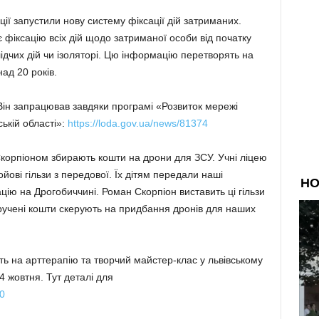
ії запустили нову систему фіксації дій затриманих.
фіксацію всіх дій щодо затриманої особи від початку
ідчих дій чи ізоляторі. Цю інформацію перетворять на
ад 20 років.
Він запрацював завдяки програмі «Розвиток мережі
ській області»:
https://loda.gov.ua/news/81374
корпіоном збирають кошти на дрони для ЗСУ. Учні ліцею
ові гільзи з передової. Їх дітям передали наші
ацію на Дрогобиччині. Роман Скорпіон виставить ці гільзи
Виручені кошти скерують на придбання дронів для наших
ть на арттерапію та творчий майстер-клас у львівському
4 жовтня. Тут деталі для
0